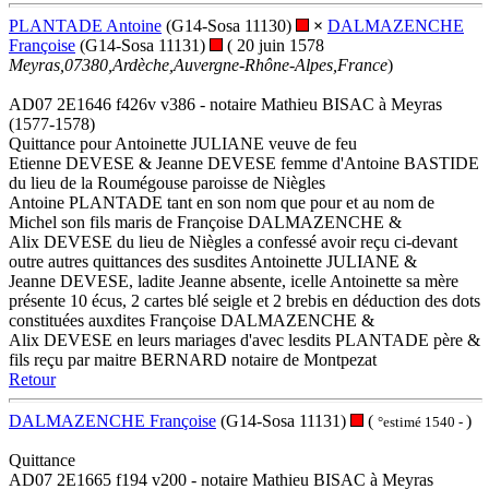
PLANTADE Antoine
(G14-Sosa 11130)
×
DALMAZENCHE
Françoise
(G14-Sosa 11131)
( 20 juin 1578
Meyras,07380,Ardèche,Auvergne-Rhône-Alpes,France
)
AD07 2E1646 f426v v386 - notaire Mathieu BISAC à Meyras
(1577-1578)
Quittance pour Antoinette JULIANE veuve de feu
Etienne DEVESE & Jeanne DEVESE femme d'Antoine BASTIDE
du lieu de la Roumégouse paroisse de Niègles
Antoine PLANTADE tant en son nom que pour et au nom de
Michel son fils maris de Françoise DALMAZENCHE &
Alix DEVESE du lieu de Niègles a confessé avoir reçu ci-devant
outre autres quittances des susdites Antoinette JULIANE &
Jeanne DEVESE, ladite Jeanne absente, icelle Antoinette sa mère
présente 10 écus, 2 cartes blé seigle et 2 brebis en déduction des dots
constituées auxdites Françoise DALMAZENCHE &
Alix DEVESE en leurs mariages d'avec lesdits PLANTADE père &
fils reçu par maitre BERNARD notaire de Montpezat
Retour
DALMAZENCHE Françoise
(G14-Sosa 11131)
(
)
°estimé 1540 -
Quittance
AD07 2E1665 f194 v200 - notaire Mathieu BISAC à Meyras