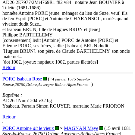
AD26 2E7977/2Mi4769R1 f82 v84 - notaire Jean BOUVIER à
Tulette (1681-1686)
honnête Antoine PORC jeune, ménager du lieu de Suze, veuf, fils
de feu Esprit [PORC] et Antoinette CHARANSOL, mariés quand
vivaient dudit Suze...
et Isabeau BRUN, fille de Hugues BRUN et [feue]
Philippe BARTHELEMY
[consentement] ledit [Antoine] PORC de Antoine [PORC] et
Etienne PORC, ses frères, ladite [Isabeau] BRUN dudit
[Hugues BRUN], son père, de Claude BARTHELEMY, son oncle
maternel...
[dot 100£, joyaux nuptiaux 100£, parties illettrées]
Retour
PORC Isabeau Rose
(
°4 janvier 1675
Suze-la-
)
Rousse,26790,Drôme,Auvergne-Rhône-Alpes,France
-
Baptême :
AD26 1Num1204 v32 bg
Ysabeau, Parrain Simon ROUYER, marraine Marie PRIORON
Retour
PORC Antoine
dit
le vieux
×
MAGNAN Maye
(15 avril 1681
Suze-la-Rousse,26790,Drôme,Auvergne-Rhône-Alpes,France
)