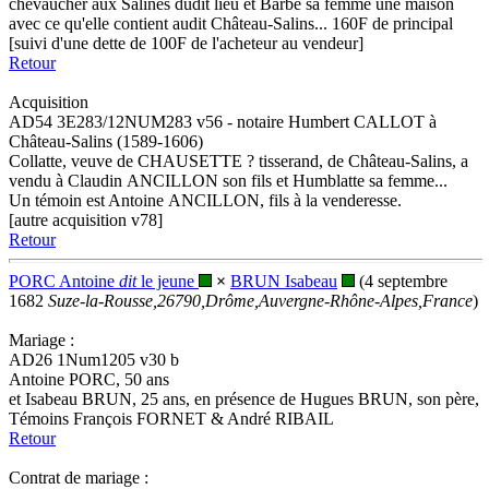
chevaucher aux Salines dudit lieu et Barbe sa femme une maison
avec ce qu'elle contient audit Château-Salins... 160F de principal
[suivi d'une dette de 100F de l'acheteur au vendeur]
Retour
Acquisition
AD54 3E283/12NUM283 v56 - notaire Humbert CALLOT à
Château-Salins (1589-1606)
Collatte, veuve de CHAUSETTE ? tisserand, de Château-Salins, a
vendu à Claudin ANCILLON son fils et Humblatte sa femme...
Un témoin est Antoine ANCILLON, fils à la venderesse.
[autre acquisition v78]
Retour
PORC Antoine
dit
le jeune
×
BRUN Isabeau
(4 septembre
1682
Suze-la-Rousse,26790,Drôme,Auvergne-Rhône-Alpes,France
)
Mariage :
AD26 1Num1205 v30 b
Antoine PORC, 50 ans
et Isabeau BRUN, 25 ans, en présence de Hugues BRUN, son père,
Témoins François FORNET & André RIBAIL
Retour
Contrat de mariage :