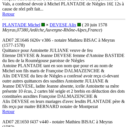
Vals, a confessé devoir à Michel PLANTADE de Niègles 16£ 12s à
cause de réel prêt fait...
Retour
PLANTADE Michel
×
DEVESE Alix
( 20 juin 1578
Meyras,07380,Ardèche,Auvergne-Rhône-Alpes,France
)
AD07 2E1646 f426v v386 - notaire Mathieu BISAC à Meyras
(1577-1578)
Quittance pour Antoinette JULIANE veuve de feu
Etienne DEVESE & Jeanne DEVESE femme d'Antoine BASTIDE
du lieu de la Roumégouse paroisse de Niègles
Antoine PLANTADE tant en son nom que pour et au nom de
Michel son fils maris de Françoise DALMAZENCHE &
Alix DEVESE du lieu de Niègles a confessé avoir reçu ci-devant
outre autres quittances des susdites Antoinette JULIANE &
Jeanne DEVESE, ladite Jeanne absente, icelle Antoinette sa mère
présente 10 écus, 2 cartes blé seigle et 2 brebis en déduction des dots
constituées auxdites Françoise DALMAZENCHE &
Alix DEVESE en leurs mariages d'avec lesdits PLANTADE père &
fils reçu par maitre BERNARD notaire de Montpezat
Retour
AD07 2E1650 f437 v440 - notaire Mathieu BISAC à Meyras
(1582)