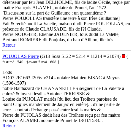
défenseur par feu Jean DELHOLME, fils de ladite Cécile, reçue par
maitre François ALAMEL, notaire de Prunet, l'an 1572.
[Discussion sur la part de Guillaume ; un quarantième ?
Pierre POUJOLLAS transfère une terre à son frère Guillaume]
Fait & récité audit La Valette, maison dudit Pierre POUJOLLAS, en
présence de Claude CLAUSADE, fils de [?] Claude,
Pierre NOUGIER, Etienne JAULNIER, tous dudit La Valette,
Bertrand ROMIERE dit Poujolas, du ban d'Ailhon, illettrés
Retour
POUJOLAS Pierre
(G13-Sosa 5122 = 5214 = 11214 = 21074)
(
)
°estimé 1540 - †avant 5 mai 1608
Lods
AD07 2E1663 f205v v214 - notaire Mathieu BISAC à Meyras
(1596-1597)
noble Balthazard de CHANANEILLES seigneur de La Valette a
enlozé & investi lesdits Antoine TERRISSE &
Louise du PUJOLAT mariés [du lieu des Trolhets paroisse de
Saint Cirgues mandement de Jaujac en entête]... d'une partie de
terre... contrat d'échange passé entre lesdits mariés &
Pierre du PUJOLAS dudit lieu des Trolhets reçu par feu maitre
François ALAMEL notaire de Prunet le 18/11/1583...
Retour