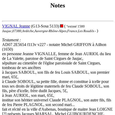
Notes
VIGNAL Jeanne
(G13-Sosa 5133)
(
°estimé 1580
)
Jaujac,07380,Ardèche,Auvergne-Rhône-Alpes,France,Les Roudils
-
Testament :
AD07 2E5654 f113v v227 - notaire Michel GRIFFON à Ailhon
(1650)
en personne Jeanne VIGNALLE, femme de Jean AURIOL du lieu
de La Valette, paroisse de Saint Cirgues de Jaujac,
sépulture au cimetière de l'église paroissiale de Saint Cirgues,
tombeau de ses ancêtres
à Jacques SABOUL, son fils de feu Louis SABOUL, son premier
mari, 65£,
à Claude SOBOUL, sa petite fille, donne et constitue à icelle pour
tous ses droits de légitime maternels de feu Claude SOBOUL, son
fils, père d'icelle, frère dudit Jacques, 5£,
à Jean AURIOL, son mari, 65£,
institue son héritier universel Claude PLAGNOL, son autre fils, fils
de feu Pierre PLAGNOL, son second mari...
fait et récité en la ville d'Aubenas, boutique de maitre Jean LOIGNE
[?] présents Jacques MARSAL, Michel GUIBOURDENCHE,