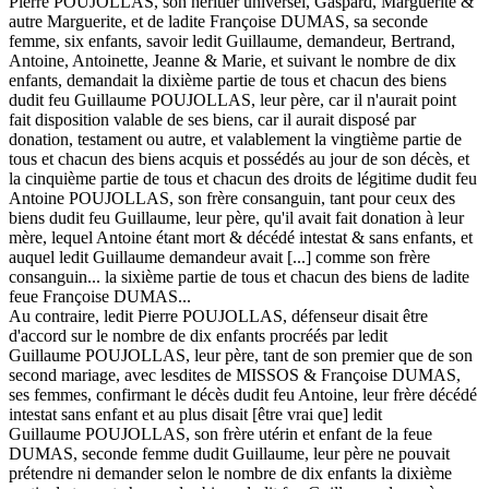
Pierre POUJOLLAS, son héritier universel, Gaspard, Marguerite &
autre Marguerite, et de ladite Françoise DUMAS, sa seconde
femme, six enfants, savoir ledit Guillaume, demandeur, Bertrand,
Antoine, Antoinette, Jeanne & Marie, et suivant le nombre de dix
enfants, demandait la dixième partie de tous et chacun des biens
dudit feu Guillaume POUJOLLAS, leur père, car il n'aurait point
fait disposition valable de ses biens, car il aurait disposé par
donation, testament ou autre, et valablement la vingtième partie de
tous et chacun des biens acquis et possédés au jour de son décès, et
la cinquième partie de tous et chacun des droits de légitime dudit feu
Antoine POUJOLLAS, son frère consanguin, tant pour ceux des
biens dudit feu Guillaume, leur père, qu'il avait fait donation à leur
mère, lequel Antoine étant mort & décédé intestat & sans enfants, et
auquel ledit Guillaume demandeur avait [...] comme son frère
consanguin... la sixième partie de tous et chacun des biens de ladite
feue Françoise DUMAS...
Au contraire, ledit Pierre POUJOLLAS, défenseur disait être
d'accord sur le nombre de dix enfants procréés par ledit
Guillaume POUJOLLAS, leur père, tant de son premier que de son
second mariage, avec lesdites de MISSOS & Françoise DUMAS,
ses femmes, confirmant le décès dudit feu Antoine, leur frère décédé
intestat sans enfant et au plus disait [être vrai que] ledit
Guillaume POUJOLLAS, son frère utérin et enfant de la feue
DUMAS, seconde femme dudit Guillaume, leur père ne pouvait
prétendre ni demander selon le nombre de dix enfants la dixième