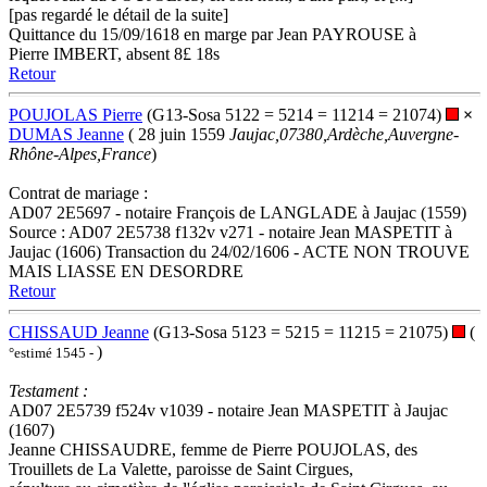
[pas regardé le détail de la suite]
Quittance du 15/09/1618 en marge par Jean PAYROUSE à
Pierre IMBERT, absent 8£ 18s
Retour
POUJOLAS Pierre
(G13-Sosa 5122 = 5214 = 11214 = 21074)
×
DUMAS Jeanne
( 28 juin 1559
Jaujac,07380,Ardèche,Auvergne-
Rhône-Alpes,France
)
Contrat de mariage :
AD07 2E5697 - notaire François de LANGLADE à Jaujac (1559)
Source : AD07 2E5738 f132v v271 - notaire Jean MASPETIT à
Jaujac (1606) Transaction du 24/02/1606 - ACTE NON TROUVE
MAIS LIASSE EN DESORDRE
Retour
CHISSAUD Jeanne
(G13-Sosa 5123 = 5215 = 11215 = 21075)
(
)
°estimé 1545 -
Testament :
AD07 2E5739 f524v v1039 - notaire Jean MASPETIT à Jaujac
(1607)
Jeanne CHISSAUDRE, femme de Pierre POUJOLAS, des
Trouillets de La Valette, paroisse de Saint Cirgues,