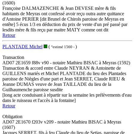
(1600)
Françoise DALMAZENCHE & Jean DEVESE mère & fils
habitants de Meyras ont confessé avoir reçu outra autre quittance
d'Antoine PERIER [dit Brunel de Chirols paroisse de Meyras en
entête] 5 écus 1/3 en déduction du prix de vente d'un pré passé par
lesdits mère & fils reçu par maitre MATY comme ont dit
Retour
PLANTADE Michel
(
)
°estimé 1560 -
Transaction
AD07 2E1659 f88v v90 - notaire Mathieu BISAC à Meyras (1592)
Transaction & accord entre Claude NEYRAN & Antoinette de
GUILLENS mariés et Michel PLANTADE du lieu des Plantades
paroisse de Niègles d'une part et Jean SERRET, Claude RIEU &
Jeanne DUMAS veuve de Jean TAILLADE du lieu de la
Guilhaumenche paroisse susdite
[long acte conduisant à répartir sur la semaine les prélèvements d'eau
dans le ruisseau et l'accès à la fontaine]
Retour
Obligation
AD07 2E1670 f203v v209 - notaire Mathieu BISAC à Meyras
(1607)
Jacques SERRET, fils à feu Claude du lieu de Setias, paroisse de