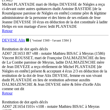
Michel PLANTADE mari de Helips DEVESSE de Niègles a reçu
ci-devant outre autres quittances dudit Antoine BASTIDE [de la
Roumégouse paroisse de Niègles en entête] comme père & légitime
administrateur de la personne et des biens de ses enfants de feue
Jeanne DEVESSE 10 écus en déduction de la dot constituée à ladite
Helips en son mariage d'avec ledit PLANTADE
Retour
DEVESE Alix
(
)
°estimé 1560 - †avant 1584
Restitution de dot après décès
AD07 2E1653 f87 v88 - notaire Mathieu BISAC à Meyras (1586)
Vincent ROUSSET, mari de Françoise DALMAZENCHE du lieu
de La Combe paroisse de Meyras, ladite DALMAZENCHE mère
de Jean DEVEZE a reçu réellement de Michel PLANTADE [de
Niègles en entête] présent & acceptant 4 écus 2/3 en déduction de la
restitution de la dot de feue Alix DEVESE, femme en son vivant
dudit PLANTADE en lieu de restitution advenue auxdits
DALMAZENCHE & Jean DEVESE mère & frère d'icelle Alix
comme ont dit
Retour
Restitution de dot après décès
AD07 2E1654 f101v v108 - notaire Mathieu BISAC à Meyras