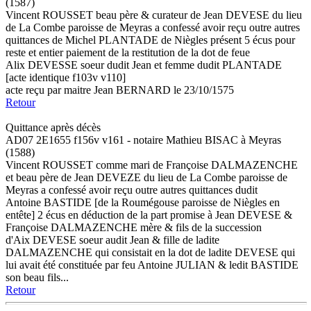
(1587)
Vincent ROUSSET beau père & curateur de Jean DEVESE du lieu
de La Combe paroisse de Meyras a confessé avoir reçu outre autres
quittances de Michel PLANTADE de Niègles présent 5 écus pour
reste et entier paiement de la restitution de la dot de feue
Alix DEVESSE soeur dudit Jean et femme dudit PLANTADE
[acte identique f103v v110]
acte reçu par maitre Jean BERNARD le 23/10/1575
Retour
Quittance après décès
AD07 2E1655 f156v v161 - notaire Mathieu BISAC à Meyras
(1588)
Vincent ROUSSET comme mari de Françoise DALMAZENCHE
et beau père de Jean DEVEZE du lieu de La Combe paroisse de
Meyras a confessé avoir reçu outre autres quittances dudit
Antoine BASTIDE [de la Roumégouse paroisse de Niègles en
entête] 2 écus en déduction de la part promise à Jean DEVESE &
Françoise DALMAZENCHE mère & fils de la succession
d'Aix DEVESE soeur audit Jean & fille de ladite
DALMAZENCHE qui consistait en la dot de ladite DEVESE qui
lui avait été constituée par feu Antoine JULIAN & ledit BASTIDE
son beau fils...
Retour