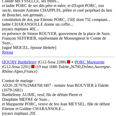
Claude MEYSSELLE, ses frères...
et ladite PORC de ses dits père et mère, et d'Esprit PORC, son
oncle, messire Antoine CHAPPUIS, prêtre et curé perpétuel du lieu
de Bouchet, son germain...
constitution de dot, par Etienne PORC, 150£ dont 75£ comptant...
ladite CHARANSOLLE donne un coffre...
joyaux nuptiaux 40£...
en présence de Simon ROUYER, gouverneur de la place de Suze,
François SEFFRIER, représentant de Monseigneur le Comte de
Suze...
[signé MEICEL, épouse illettrée]
Retour
HOURY Barthélemy
(G12-Sosa 2288)
×
PORC Marguerite
(G12-Sosa 2291)
(19 mai 1680
Tulette,26790,Drôme,Auvergne-
Rhône-Alpes,France
)
Contrat de mariage :
AD26 2E7976/2Mi4768 f407 - notaire Jean BOUVIER à Tulette
(1679-1681)
Barthélemy AURIE, veuf, fils de défunt Pierre et
Dauphine MEFRE de Suze...
et Marguerite PORC, veuve de feu Jean MEYSEL, fille de défunt
Etienne et Guiline CHARANSOLE...
joyaux nuptiaux 20£