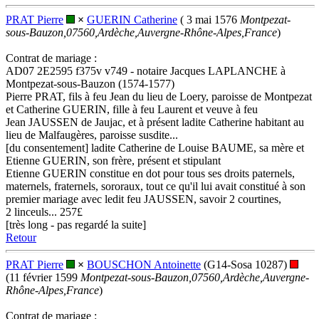
PRAT Pierre
×
GUERIN Catherine
( 3 mai 1576
Montpezat-
sous-Bauzon,07560,Ardèche,Auvergne-Rhône-Alpes,France
)
Contrat de mariage :
AD07 2E2595 f375v v749 - notaire Jacques LAPLANCHE à
Montpezat-sous-Bauzon (1574-1577)
Pierre PRAT, fils à feu Jean du lieu de Loery, paroisse de Montpezat
et Catherine GUERIN, fille à feu Laurent et veuve à feu
Jean JAUSSEN de Jaujac, et à présent ladite Catherine habitant au
lieu de Malfaugères, paroisse susdite...
[du consentement] ladite Catherine de Louise BAUME, sa mère et
Etienne GUERIN, son frère, présent et stipulant
Etienne GUERIN constitue en dot pour tous ses droits paternels,
maternels, fraternels, sororaux, tout ce qu'il lui avait constitué à son
premier mariage avec ledit feu JAUSSEN, savoir 2 courtines,
2 linceuls... 257£
[très long - pas regardé la suite]
Retour
PRAT Pierre
×
BOUSCHON Antoinette
(G14-Sosa 10287)
(11 février 1599
Montpezat-sous-Bauzon,07560,Ardèche,Auvergne-
Rhône-Alpes,France
)
Contrat de mariage :