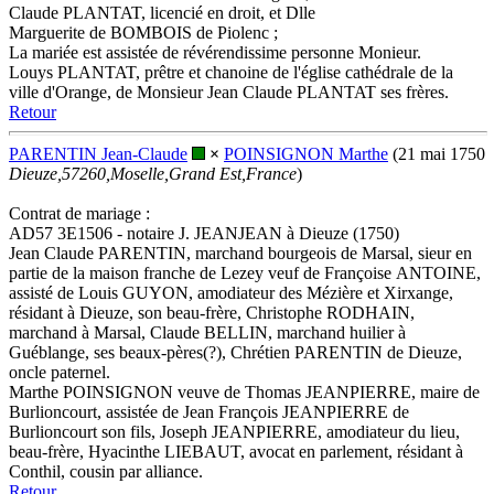
Claude PLANTAT, licencié en droit, et Dlle
Marguerite de BOMBOIS de Piolenc ;
La mariée est assistée de révérendissime personne Monieur.
Louys PLANTAT, prêtre et chanoine de l'église cathédrale de la
ville d'Orange, de Monsieur Jean Claude PLANTAT ses frères.
Retour
PARENTIN Jean-Claude
×
POINSIGNON Marthe
(21 mai 1750
Dieuze,57260,Moselle,Grand Est,France
)
Contrat de mariage :
AD57 3E1506 - notaire J. JEANJEAN à Dieuze (1750)
Jean Claude PARENTIN, marchand bourgeois de Marsal, sieur en
partie de la maison franche de Lezey veuf de Françoise ANTOINE,
assisté de Louis GUYON, amodiateur des Mézière et Xirxange,
résidant à Dieuze, son beau-frère, Christophe RODHAIN,
marchand à Marsal, Claude BELLIN, marchand huilier à
Guéblange, ses beaux-pères(?), Chrétien PARENTIN de Dieuze,
oncle paternel.
Marthe POINSIGNON veuve de Thomas JEANPIERRE, maire de
Burlioncourt, assistée de Jean François JEANPIERRE de
Burlioncourt son fils, Joseph JEANPIERRE, amodiateur du lieu,
beau-frère, Hyacinthe LIEBAUT, avocat en parlement, résidant à
Conthil, cousin par alliance.
Retour