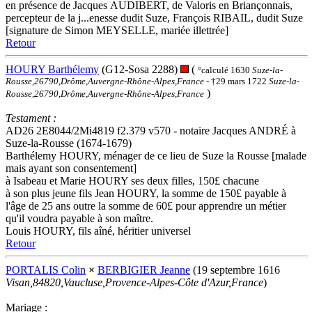
en présence de Jacques AUDIBERT, de Valoris en Briançonnais,
percepteur de la j...enesse dudit Suze, François RIBAIL, dudit Suze
[signature de Simon MEYSELLE, mariée illettrée]
Retour
HOURY Barthélemy
(G12-Sosa 2288)
(
°calculé 1630
Suze-la-
Rousse,26790,Drôme,Auvergne-Rhône-Alpes,France
- †29 mars 1722
Suze-la-
)
Rousse,26790,Drôme,Auvergne-Rhône-Alpes,France
Testament :
AD26 2E8044/2Mi4819 f2.379 v570 - notaire Jacques ANDRÉ à
Suze-la-Rousse (1674-1679)
Barthélemy HOURY, ménager de ce lieu de Suze la Rousse [malade
mais ayant son consentement]
à Isabeau et Marie HOURY ses deux filles, 150£ chacune
à son plus jeune fils Jean HOURY, la somme de 150£ payable à
l'âge de 25 ans outre la somme de 60£ pour apprendre un métier
qu'il voudra payable à son maître.
Louis HOURY, fils aîné, héritier universel
Retour
PORTALIS Colin
×
BERBIGIER Jeanne
(19 septembre 1616
Visan,84820,Vaucluse,Provence-Alpes-Côte d'Azur,France
)
Mariage :