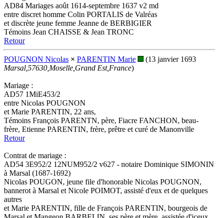
AD84 Mariages août 1614-septembre 1637 v2 md
entre discret homme Colin PORTALIS de Valréas
et discrète jeune femme Jeanne de BERBIGIER
Témoins Jean CHAISSE & Jean TRONC
Retour
POUGNON Nicolas
×
PARENTIN Marie
(13 janvier 1693
Marsal,57630,Moselle,Grand Est,France
)
Mariage :
AD57 1MiE453/2
entre Nicolas POUGNON
et Marie PARENTIN, 22 ans,
Témoins François PARENTN, père, Fiacre FANCHON, beau-
frère, Etienne PARENTIN, frère, prêtre et curé de Manonville
Retour
Contrat de mariage :
AD54 3E952/2 12NUM952/2 v627 - notaire Dominique SIMONIN
à Marsal (1687-1692)
Nicolas POUGON, jeune file d'honorable Nicolas POUGNON,
bannerot à Marsal et Nicole POIMOT, assisté d'eux et de quelques
autres
et Marie PARENTIN, fille de François PARENTIN, bourgeois de
Marsal et Mangeon BARBELIN, ses père et mère, assistée d'iceux,