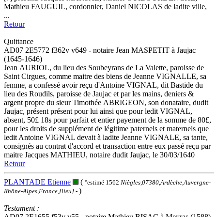
Mathieu FAUGUIL, cordonnier, Daniel NICOLAS de ladite ville,
...
Retour
Quittance
AD07 2E5772 f362v v649 - notaire Jean MASPETIT à Jaujac
(1645-1646)
Jean AURIOL, du lieu des Soubeyrans de La Valette, paroisse de
Saint Cirgues, comme maitre des biens de Jeanne VIGNALLE, sa
femme, a confessé avoir reçu d'Antoine VIGNAL, dit Bastide du
lieu des Roudils, paroisse de Jaujac et par les mains, deniers &
argent propre du sieur Timothée ABRIGEON, son donataire, dudit
Jaujac, présent présent pour lui ainsi que pour ledit VIGNAL,
absent, 50£ 18s pour parfait et entier payement de la somme de 80£,
pour les droits de supplément de légitime paternels et maternels que
ledit Antoine VIGNAL devait à ladite Jeanne VIGNALE, sa tante,
consignés au contrat d'accord et transaction entre eux passé reçu par
maitre Jacques MATHIEU, notaire dudit Jaujac, le 30/03/1640
Retour
PLANTADE Etienne
(
°estimé 1562
Niègles,07380,Ardèche,Auvergne-
)
Rhône-Alpes,France,[lieu]
-
Testament :
AD07 2E1655 f53v v55 - notaire Mathieu BISAC à Meyras (1588)