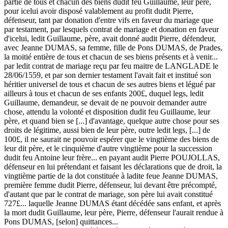
partie de tous et chacun des biens dudit feu Guillaume, leur père,
pour icelui avoir disposé valablement au profit dudit Pierre,
défenseur, tant par donation d'entre vifs en faveur du mariage que
par testament, par lesquels contrat de mariage et donation en faveur
d'icelui, ledit Guillaume, père, avait donné audit Pierre, défendeur,
avec Jeanne DUMAS, sa femme, fille de Pons DUMAS, de Prades,
la moitié entière de tous et chacun de ses biens présents et à venir...
par ledit contrat de mariage reçu par feu maitre de LANGLADE le
28/06/1559, et par son dernier testament l'avait fait et institué son
héritier universel de tous et chacun de ses autres biens et légué par
ailleurs à tous et chacun de ses enfants 200£, duquel legs, ledit
Guillaume, demandeur, se devait de ne pouvoir demander autre
chose, attendu la volonté et disposition dudit feu Guillaume, leur
père, et quand bien se [...] d'avantage, quelque autre chose pour ses
droits de légitime, aussi bien de leur père, outre ledit legs, [...] de
100£, il ne saurait ne pouvoir espérer que le vingtième des biens de
leur dit père, et le cinquième d'autre vingtième pour la succession
dudit feu Antoine leur frère... en payant audit Pierre POUJOLLAS,
défenseur en lui prétendant et faisant les déclarations que de droit, la
vingtième partie de la dot constituée à ladite feue Jeanne DUMAS,
première femme dudit Pierre, défenseur, lui devant être précompté,
d'autant que par le contrat de mariage, son père lui avait constitué
727£... laquelle Jeanne DUMAS étant décédée sans enfant, et après
la mort dudit Guillaume, leur père, Pierre, défenseur l'aurait rendue à
Pons DUMAS, [selon] quittances...