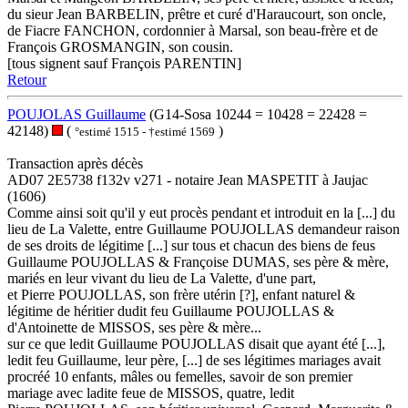
du sieur Jean BARBELIN, prêtre et curé d'Haraucourt, son oncle,
de Fiacre FANCHON, cordonnier à Marsal, son beau-frère et de
François GROSMANGIN, son cousin.
[tous signent sauf François PARENTIN]
Retour
POUJOLAS Guillaume
(G14-Sosa 10244 = 10428 = 22428 =
42148)
(
)
°estimé 1515 - †estimé 1569
Transaction après décès
AD07 2E5738 f132v v271 - notaire Jean MASPETIT à Jaujac
(1606)
Comme ainsi soit qu'il y eut procès pendant et introduit en la [...] du
lieu de La Valette, entre Guillaume POUJOLLAS demandeur raison
de ses droits de légitime [...] sur tous et chacun des biens de feus
Guillaume POUJOLLAS & Françoise DUMAS, ses père & mère,
mariés en leur vivant du lieu de La Valette, d'une part,
et Pierre POUJOLLAS, son frère utérin [?], enfant naturel &
légitime de héritier dudit feu Guillaume POUJOLLAS &
d'Antoinette de MISSOS, ses père & mère...
sur ce que ledit Guillaume POUJOLLAS disait que ayant été [...],
ledit feu Guillaume, leur père, [...] de ses légitimes mariages avait
procréé 10 enfants, mâles ou femelles, savoir de son premier
mariage avec ladite feue de MISSOS, quatre, ledit