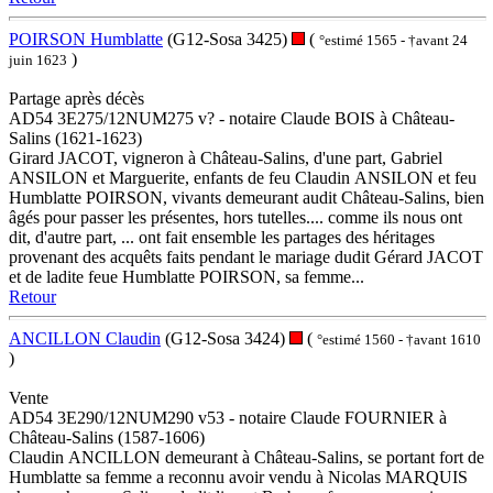
POIRSON Humblatte
(G12-Sosa 3425)
(
°estimé 1565 - †avant 24
)
juin 1623
Partage après décès
AD54 3E275/12NUM275 v? - notaire Claude BOIS à Château-
Salins (1621-1623)
Girard JACOT, vigneron à Château-Salins, d'une part, Gabriel
ANSILON et Marguerite, enfants de feu Claudin ANSILON et feu
Humblatte POIRSON, vivants demeurant audit Château-Salins, bien
âgés pour passer les présentes, hors tutelles.... comme ils nous ont
dit, d'autre part, ... ont fait ensemble les partages des héritages
provenant des acquêts faits pendant le mariage dudit Gérard JACOT
et de ladite feue Humblatte POIRSON, sa femme...
Retour
ANCILLON Claudin
(G12-Sosa 3424)
(
°estimé 1560 - †avant 1610
)
Vente
AD54 3E290/12NUM290 v53 - notaire Claude FOURNIER à
Château-Salins (1587-1606)
Claudin ANCILLON demeurant à Château-Salins, se portant fort de
Humblatte sa femme a reconnu avoir vendu à Nicolas MARQUIS