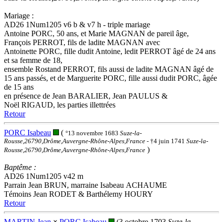
Mariage :
AD26 1Num1205 v6 b & v7 h - triple mariage
Antoine PORC, 50 ans, et Marie MAGNAN de pareil âge,
François PERROT, fils de ladite MAGNAN avec
Antoinette PORC, fille dudit Antoine, ledit PERROT âgé de 24 ans
et sa femme de 18,
ensemble Rostand PERROT, fils aussi de ladite MAGNAN âgé de
15 ans passés, et de Marguerite PORC, fille aussi dudit PORC, âgée
de 15 ans
en présence de Jean BARALIER, Jean PAULUS &
Noël RIGAUD, les parties illettrées
Retour
PORC Isabeau
(
°13 novembre 1683
Suze-la-
Rousse,26790,Drôme,Auvergne-Rhône-Alpes,France
- †4 juin 1741
Suze-la-
)
Rousse,26790,Drôme,Auvergne-Rhône-Alpes,France
Baptême :
AD26 1Num1205 v42 m
Parrain Jean BRUN, marraine Isabeau ACHAUME
Témoins Jean RODET & Barthélemy HOURY
Retour
MARTIN Jean
×
PORC Isabeau
(3 octobre 1703
Suze-la-