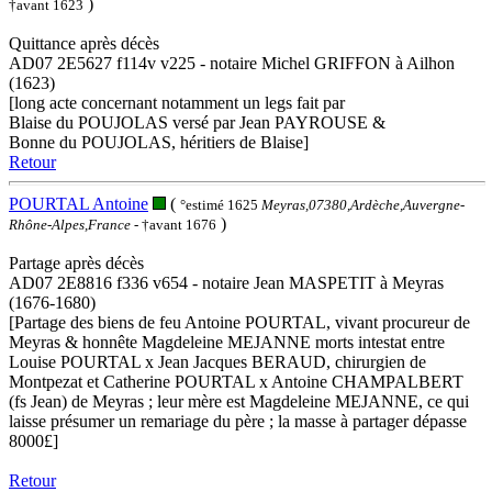
)
†avant 1623
Quittance après décès
AD07 2E5627 f114v v225 - notaire Michel GRIFFON à Ailhon
(1623)
[long acte concernant notamment un legs fait par
Blaise du POUJOLAS versé par Jean PAYROUSE &
Bonne du POUJOLAS, héritiers de Blaise]
Retour
POURTAL Antoine
(
°estimé 1625
Meyras,07380,Ardèche,Auvergne-
)
Rhône-Alpes,France
- †avant 1676
Partage après décès
AD07 2E8816 f336 v654 - notaire Jean MASPETIT à Meyras
(1676-1680)
[Partage des biens de feu Antoine POURTAL, vivant procureur de
Meyras & honnête Magdeleine MEJANNE morts intestat entre
Louise POURTAL x Jean Jacques BERAUD, chirurgien de
Montpezat et Catherine POURTAL x Antoine CHAMPALBERT
(fs Jean) de Meyras ; leur mère est Magdeleine MEJANNE, ce qui
laisse présumer un remariage du père ; la masse à partager dépasse
8000£]
Retour