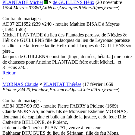
PLANTADE Michel
×
de GUILLENS Hélix
(20 novembre
1584
Meyras,07380,Ardèche,Auvergne-Rhône-Alpes,France
)
Contrat de mariage :
AD07 2E1652 f239 v240 - notaire Mathieu BISAC à Meyras
(1584-1585)
Michel PLANTADE du lieu des Plantades paroisse de Niègles &
Hélix de GUILLENS fille de Jacques du lieu de Leyronac paroisse
susdite... de la licence ladite Hélix dudit Jacques de GUILLENS son
père...
Jacques de GUILLENS constitue [linge, denrées, bétail...] une paire
de chausses pour Antoine PLANTADE frère audit Michel... et
81 écus 2/3...
Retour
MORNAS Claude
×
PLANTAT Thérèse
(17 février 1669
Piolenc,84420,Vaucluse,Provence-Alpes-Côte d'Azur,France
)
Contrat de mariage :
AD84 3E57/90 f93 - notaire Pierre FABRY à Piolenc (1669)
Claude MORNAS, notaire, fils de Monsieur Estienne MORNAS,
lieutenant de capitaine et baile au fait de la justice, et de feue Dlle
Catherine BELLONE, de Piolenc,
et demoiselle Thérèse PLANTAT, veuve à feu sieur
Balthazar DHUGUES du lieu de Sérignan, fille de feu Mons.