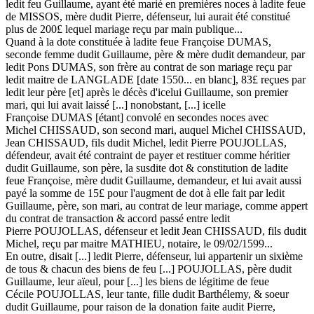
ledit feu Guillaume, ayant été marié en premières noces à ladite feue
de MISSOS, mère dudit Pierre, défenseur, lui aurait été constitué
plus de 200£ lequel mariage reçu par main publique...
Quand à la dote constituée à ladite feue Françoise DUMAS,
seconde femme dudit Guillaume, père & mère dudit demandeur, par
ledit Pons DUMAS, son frère au contrat de son mariage reçu par
ledit maitre de LANGLADE [date 1550... en blanc], 83£ reçues par
ledit leur père [et] après le décès d'icelui Guillaume, son premier
mari, qui lui avait laissé [...] nonobstant, [...] icelle
Françoise DUMAS [étant] convolé en secondes noces avec
Michel CHISSAUD, son second mari, auquel Michel CHISSAUD,
Jean CHISSAUD, fils dudit Michel, ledit Pierre POUJOLLAS,
défendeur, avait été contraint de payer et restituer comme héritier
dudit Guillaume, son père, la susdite dot & constitution de ladite
feue Françoise, mère dudit Guillaume, demandeur, et lui avait aussi
payé la somme de 15£ pour l'augment de dot à elle fait par ledit
Guillaume, père, son mari, au contrat de leur mariage, comme appert
du contrat de transaction & accord passé entre ledit
Pierre POUJOLLAS, défenseur et ledit Jean CHISSAUD, fils dudit
Michel, reçu par maitre MATHIEU, notaire, le 09/02/1599...
En outre, disait [...] ledit Pierre, défenseur, lui appartenir un sixième
de tous & chacun des biens de feu [...] POUJOLLAS, père dudit
Guillaume, leur aïeul, pour [...] les biens de légitime de feue
Cécile POUJOLLAS, leur tante, fille dudit Barthélemy, & soeur
dudit Guillaume, pour raison de la donation faite audit Pierre,