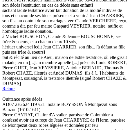
son décès [restitution en cas de décès sans enfant]
sachant ladite testatrice avoir fait donation de la moitié indivise de
tous et chacun de ses biens présents et à venir à Jean CHARRIER,
son fils, au contrat de son mariage avec Claude VERCHIERE, reçu,
comme a dit, par feu maitre Gaspard VEYRIER, notaire, ratifie et
homologue ladite donation...
à Michel BOUSCHON, Claude & Jeanne BOUSCHONNE, ses
frère & soeurs, et à chacun d'eux 10 sols,
héritier universel ledit Jean CHARRIER, son fils... [à défaut sa fille,
puis ses frère & soeurs]
fait & récité au lieu de Aieu, maison de ladite testatrice, où elle gisait
malade, en un [...] au membre appellé [...] présents Louis ROBERT,
Pierre GUET, Jean VEYSSIERE, Antoine BERAUD, Thomas &
Robert CHAZE, illettrés et André DUMAS, fils à [...] habitants de
Montpezat, soussigné, la testatrice illettrée [signé Robert CHAZE &
DUMAS]
Retour
Quittance après décès
AD07 2E2624 f19 v21- notaire BOYSSON à Montpezat-sous-
Bauzon (1610-1611)
Pierre CAYRAT, Chafre d'Arzalier, paroisse de Colombier a
confessé avoir eu et reçu de Jean CHAREYRE de l'Herm, paroisse
de Montpezat deux robes léguées et données par feu