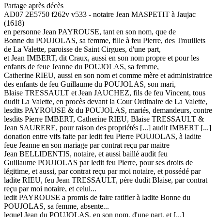
Partage après décès
AD07 2E5750 f262v v533 - notaire Jean MASPETIT à Jaujac
(1618)
en personne Jean PAYROUSE, tant en son nom, que de
Bonne du POUJOLAS, sa femme, fille à feu Pierre, des Trouillets
de La Valette, paroisse de Saint Cirgues, d'une part,
et Jean IMBERT, dit Craux, aussi en son nom propre et pour les
enfants de feue Jeanne du POUJOLAS, sa femme,
Catherine RIEU, aussi en son nom et comme mère et administratrice
des enfants de feu Guillaume du POUJOLAS, son mari,
Blaise TRESSAULT et Jean JAUCHEZ, fils de feu Vincent, tous
dudit La Valette, en procès devant la Cour Ordinaire de La Valette,
lesdits PAYROUSE & du POUJOLAS, mariés, demandeurs, contre
lesdits Pierre IMBERT, Catherine RIEU, Blaise TRESSAULT &
Jean SAURERE, pour raison des propriétés [...] audit IMBERT [...]
donation entre vifs faite par ledit feu Pierre POUJOLAS, à ladite
feue Jeanne en son mariage par contrat reçu par maitre
Jean BELLIDENTIS, notaire, et aussi baillé audit feu
Guillaume POUJOLAS par ledit feu Pierre, pour ses droits de
légitime, et aussi, par contrat reçu par moi notaire, et possédé par
ladite RIEU, feu Jean TRESSAULT, père dudit Blaise, par contrat
reçu par moi notaire, et celui...
ledit PAYROUSE a promis de faire ratifier à ladite Bonne du
POUJOLAS, sa femme, absente...
lequel Jean du POUJOLAS, en son nom, d'une part, et [...]