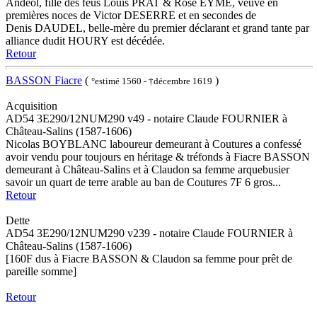
Andéol, fille des feus Louis PRAT & Rose EYME, veuve en
premières noces de Victor DESERRE et en secondes de
Denis DAUDEL, belle-mère du premier déclarant et grand tante par
alliance dudit HOURY est décédée.
Retour
BASSON Fiacre
(
)
°estimé 1560 - †décembre 1619
Acquisition
AD54 3E290/12NUM290 v49 - notaire Claude FOURNIER à
Château-Salins (1587-1606)
Nicolas BOYBLANC laboureur demeurant à Coutures a confessé
avoir vendu pour toujours en héritage & tréfonds à Fiacre BASSON
demeurant à Château-Salins et à Claudon sa femme arquebusier
savoir un quart de terre arable au ban de Coutures 7F 6 gros...
Retour
Dette
AD54 3E290/12NUM290 v239 - notaire Claude FOURNIER à
Château-Salins (1587-1606)
[160F dus à Fiacre BASSON & Claudon sa femme pour prêt de
pareille somme]
Retour