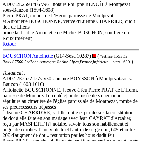
AD07 2E2593 f86 v96 - notaire Philippe BENOÎT à Montpezat-
sous-Bauzon (1594-1608)
Pierre PRAT, du lieu de L'Herm, paroisse de Montpezat,
et Antoinette BOSCHONNE, veuve d'Etienne CHARRIER, dudit
lieu de Lheris
procédant ladite Antoinette de Michel BOSCHON, son frère du
Roux Inférieur,
Retour
BOUSCHON Antoinette
(G14-Sosa 10287)
(
°estimé 1555
Le
)
Roux,07560,Ardèche,Auvergne-Rhône-Alpes,France,Inférieur
- †vers 1609
Testament :
AD07 2E2622 f27v v30 - notaire BOYSSON à Montpezat-sous-
Bauzon (1608-1610)
Antoinette BOUSCHONNE, [veuve à feu Pierre PRAT de L'Herm,
paroisse de Montpezat en entête], indisposée de sa personne...
sépulture au cimetière de l'église paroissiale de Montpezat, tombe de
ses prédécesseurs trépassés
à Jeanne CHARRIERE, sa fille, outre et par dessus la constitution
de dot à elle faite en son mariage avec Jean CAYRAT d'Arzalier,
reçu par MASPETIT [?] notaire, savoir, tous son habillement et
linge, deux robes, l'une violette et l'autre de serge noir, 60£ et outre
20£ d'augment de dot... restitution par les hoirs dudit feu
Pierre PRAT, lesquels habillements veut être payés incontinent après