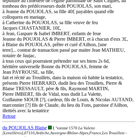
sépulture au cimetière de l'église paroissiale de Saint Cirgues, au
tombeau des prédécesseurs dudit POUJOLAS, son mari,
à Jeanne du POUJOLAS, sa fille 40£ payables quand elle
colloquera en mariage,
à Catherine du POUJOLAS, sa fille veuve de feu
Jacques CHASTANIER, 10£,
à Jean, Gaspare & Isabel IMBERT, enfants de feue
Jeanne du POUJOLAS & Pierre IMBERT, et à chacun d'eux 3£,
à Blaise du POUJOLAS, prêtre et curé d'Ailhon, [une
terre]... contrat de transaction passé par maitre Jean MATHIEU,
notaire de Jaujac,
à tous ceux qui pourraient prétendre sur ses biens 2s 6d,
héritière universelle Bonne du POUJOLAS, femme de
Jean PAYROUSE, sa fille,
fait et récité au Trouillets, dans la maison où habite la testatrice,
présents Pierre HEBRARD, dudit lieu des Trouillets, Pierre &
Blaise TRESSAULT, père & fils, Raymond MARTIN,
Pierre IMBERT, fils de Vidal, tous dudit La Valette,
Guillaume SIOUR [?], cardeur, fils de Louis, & Nicolas AUTAND,
marconnier [?] fils de Claude, du lieu du Fons, paroisse d'Ailhon,
illettrés avec la testatrice
Retour
du POUJOLAS Blaise
(
°estimé 1570
La Valette
[Lentillères],07110,Ardèche,Auvergne-Rhône-Alpes,France,Les Trouillets
-