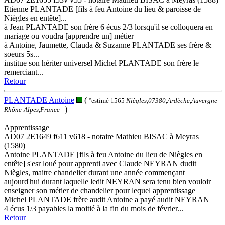
Etienne PLANTADE [fils à feu Antoine du lieu & paroisse de
Niègles en entête]...
à Jean PLANTADE son frère 6 écus 2/3 lorsqu'il se colloquera en
mariage ou voudra [apprendre un] métier
à Antoine, Jaumette, Clauda & Suzanne PLANTADE ses frère &
soeurs 5s...
institue son hériter universel Michel PLANTADE son frère le
remerciant...
Retour
PLANTADE Antoine
(
°estimé 1565
Niègles,07380,Ardèche,Auvergne-
)
Rhône-Alpes,France
-
Apprentissage
AD07 2E1649 f611 v618 - notaire Mathieu BISAC à Meyras
(1580)
Antoine PLANTADE [fils à feu Antoine du lieu de Niègles en
entête] s'esr loué pour apprenti avec Claude NEYRAN dudit
Niègles, maitre chandelier durant une année commençant
aujourd'hui durant laquelle ledit NEYRAN sera tenu bien vouloir
enseigner son métier de chandelier pour lequel apprentissage
Michel PLANTADE frère audit Antoine a payé audit NEYRAN
4 écus 1/3 payables la moitié à la fin du mois de février...
Retour