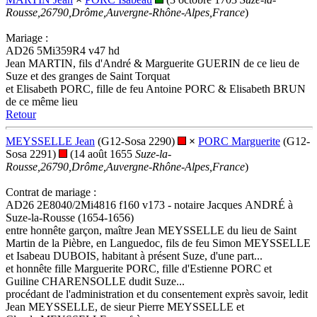
Rousse,26790,Drôme,Auvergne-Rhône-Alpes,France
)
Mariage :
AD26 5Mi359R4 v47 hd
Jean MARTIN, fils d'André & Marguerite GUERIN de ce lieu de
Suze et des granges de Saint Torquat
et Elisabeth PORC, fille de feu Antoine PORC & Elisabeth BRUN
de ce même lieu
Retour
MEYSSELLE Jean
(G12-Sosa 2290)
×
PORC Marguerite
(G12-
Sosa 2291)
(14 août 1655
Suze-la-
Rousse,26790,Drôme,Auvergne-Rhône-Alpes,France
)
Contrat de mariage :
AD26 2E8040/2Mi4816 f160 v173 - notaire Jacques ANDRÉ à
Suze-la-Rousse (1654-1656)
entre honnête garçon, maître Jean MEYSSELLE du lieu de Saint
Martin de la Pièbre, en Languedoc, fils de feu Simon MEYSSELLE
et Isabeau DUBOIS, habitant à présent Suze, d'une part...
et honnête fille Marguerite PORC, fille d'Estienne PORC et
Guiline CHARENSOLLE dudit Suze...
procédant de l'administration et du consentement exprès savoir, ledit
Jean MEYSSELLE, de sieur Pierre MEYSSELLE et