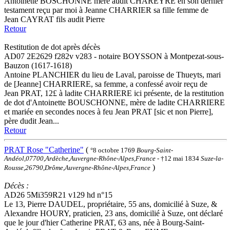
Antoinette BOSCHONNE mère audit CHAREYRE en son dernier
testament reçu par moi à Jeanne CHARRIER sa fille femme de
Jean CAYRAT fils audit Pierre
Retour
Restitution de dot après décès
AD07 2E2629 f282v v283 - notaire BOYSSON à Montpezat-sous-
Bauzon (1617-1618)
Antoine PLANCHIER du lieu de Laval, paroisse de Thueyts, mari
de [Jeanne] CHARRIERE, sa femme, a confessé avoir reçu de
Jean PRAT, 12£ à ladite CHARRIERE ici présente, de la restitution
de dot d'Antoinette BOUSCHONNE, mère de ladite CHARRIERE
et mariée en secondes noces à feu Jean PRAT [sic et non Pierre],
père dudit Jean...
Retour
PRAT Rose "Catherine"
(
°8 octobre 1769
Bourg-Saint-
Andéol,07700,Ardèche,Auvergne-Rhône-Alpes,France
- †12 mai 1834
Suze-la-
)
Rousse,26790,Drôme,Auvergne-Rhône-Alpes,France
Décès :
AD26 5Mi359R21 v129 hd n°15
Le 13, Pierre DAUDEL, propriétaire, 55 ans, domicilié à Suze, &
Alexandre HOURY, praticien, 23 ans, domicilié à Suze, ont déclaré
que le jour d'hier Catherine PRAT, 63 ans, née à Bourg-Saint-