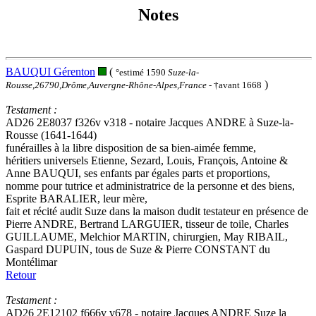
Notes
BAUQUI Gérenton
(
°estimé 1590
Suze-la-
)
Rousse,26790,Drôme,Auvergne-Rhône-Alpes,France
- †avant 1668
Testament :
AD26 2E8037 f326v v318 - notaire Jacques ANDRE à Suze-la-
Rousse (1641-1644)
funérailles à la libre disposition de sa bien-aimée femme,
héritiers universels Etienne, Sezard, Louis, François, Antoine &
Anne BAUQUI, ses enfants par égales parts et proportions,
nomme pour tutrice et administratrice de la personne et des biens,
Esprite BARALIER, leur mère,
fait et récité audit Suze dans la maison dudit testateur en présence de
Pierre ANDRE, Bertrand LARGUIER, tisseur de toile, Charles
GUILLAUME, Melchior MARTIN, chirurgien, May RIBAIL,
Gaspard DUPUIN, tous de Suze & Pierre CONSTANT du
Montélimar
Retour
Testament :
AD26 2E12102 f666v v678 - notaire Jacques ANDRE Suze la