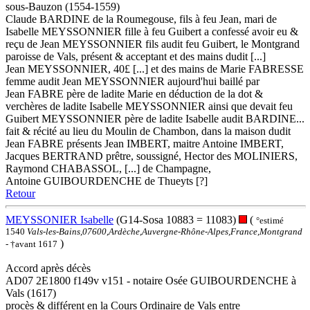
sous-Bauzon (1554-1559)
Claude BARDINE de la Roumegouse, fils à feu Jean, mari de
Isabelle MEYSSONNIER fille à feu Guibert a confessé avoir eu &
reçu de Jean MEYSSONNIER fils audit feu Guibert, le Montgrand
paroisse de Vals, présent & acceptant et des mains dudit [...]
Jean MEYSSONNIER, 40£ [...] et des mains de Marie FABRESSE
femme audit Jean MEYSSONNIER aujourd'hui baillé par
Jean FABRE père de ladite Marie en déduction de la dot &
verchères de ladite Isabelle MEYSSONNIER ainsi que devait feu
Guibert MEYSSONNIER père de ladite Isabelle audit BARDINE...
fait & récité au lieu du Moulin de Chambon, dans la maison dudit
Jean FABRE présents Jean IMBERT, maitre Antoine IMBERT,
Jacques BERTRAND prêtre, soussigné, Hector des MOLINIERS,
Raymond CHABASSOL, [...] de Champagne,
Antoine GUIBOURDENCHE de Thueyts [?]
Retour
MEYSSONIER Isabelle
(G14-Sosa 10883 = 11083)
(
°estimé
1540
Vals-les-Bains,07600,Ardèche,Auvergne-Rhône-Alpes,France,Montgrand
)
- †avant 1617
Accord après décès
AD07 2E1800 f149v v151 - notaire Osée GUIBOURDENCHE à
Vals (1617)
procès & différent en la Cours Ordinaire de Vals entre