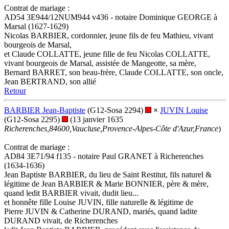
Contrat de mariage :
AD54 3E944/12NUM944 v436 - notaire Dominique GEORGE à
Marsal (1627-1629)
Nicolas BARBIER, cordonnier, jeune fils de feu Mathieu, vivant
bourgeois de Marsal,
et Claude COLLATTE, jeune fille de feu Nicolas COLLATTE,
vivant bourgeois de Marsal, assistée de Mangeotte, sa mère,
Bernard BARRET, son beau-frère, Claude COLLATTE, son oncle,
Jean BERTRAND, son allié
Retour
BARBIER Jean-Baptiste
(G12-Sosa 2294)
×
JUVIN Louise
(G12-Sosa 2295)
(13 janvier 1635
Richerenches,84600,Vaucluse,Provence-Alpes-Côte d'Azur,France
)
Contrat de mariage :
AD84 3E71/94 f135 - notaire Paul GRANET à Richerenches
(1634-1636)
Jean Baptiste BARBIER, du lieu de Saint Restitut, fils naturel &
légitime de Jean BARBIER & Marie BONNIER, père & mère,
quand ledit BARBIER vivait, dudit lieu...
et honnête fille Louise JUVIN, fille naturelle & légitime de
Pierre JUVIN & Catherine DURAND, mariés, quand ladite
DURAND vivait, de Richerenches