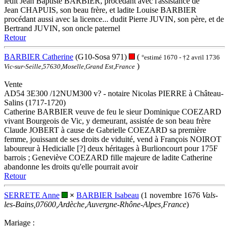
ledit Jean Baptiste BARBIER, procédant avec l'assistance de
Jean CHAPUIS, son beau frère, et ladite Louise BARBIER
procédant aussi avec la licence... dudit Pierre JUVIN, son père, et de
Bertrand JUVIN, son oncle paternel
Retour
BARBIER Catherine
(G10-Sosa 971)
(
°estimé 1670 - †2 avril 1736
)
Vic-sur-Seille,57630,Moselle,Grand Est,France
Vente
AD54 3E300 /12NUM300 v? - notaire Nicolas PIERRE à Château-
Salins (1717-1720)
Catherine BARBIER veuve de feu le sieur Dominique COEZARD
vivant Bourgeois de Vic, y demeurant, assistée de son beau frère
Claude JOBERT à cause de Gabrielle COEZARD sa première
femme, jouissant de ses droits de viduité, vend à François NOIROT
laboureur à Hedicialle [?] deux héritages à Burlioncourt pour 175F
barrois ; Geneviève COEZARD fille majeure de ladite Catherine
abandonne les droits qu'elle pourrait avoir
Retour
SERRETE Anne
×
BARBIER Isabeau
(1 novembre 1676
Vals-
les-Bains,07600,Ardèche,Auvergne-Rhône-Alpes,France
)
Mariage :