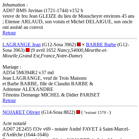
Inhumation :
AD07 BMS Juvinas (1721-1744) v152 b
veuve de feu Jean GLEIZE du lieu de Mouscheyre environs 45 ans
; Etienne ARLAUD, son voisin et Michel DELAIGUE, son oncle
ont assisté au convoi
Retour
LAGRANGE Jean
(G12-Sosa 3962)
×
BARBE Barbe
(G12-
Sosa 3963)
(9 avril 1652
Nancy,54000,Meurthe-et-
Moselle,Grand Est,France,Notre-Dame
)
Mariage :
AD54 5Mi394R2 v37 md
Jean LAGRANGE, veuf de Trois Maisons
et Barbe BARBE, fille de Claudin BARBE &
Adrienne ALEXANDRE
Témoins Demange MICHEL & Didier PARISET
Retour
NOJARET Olivier
(G14-Sosa 8822)
(
)
°estimé 1570 -
Acte notarié
AD07 2E2455 f33v v69 - notaire André FAVET à Saint-Marcel-
d'Ardèche (1644-1646)