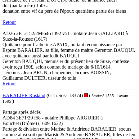
dot (par la mère) 150£...
donation entre vif du père de l'époux quatrième partie des biens
Retour
AD26 2E12152/2Mi6461 f92 v51 - notaire Jean GALLIARD à
Suze-la-Rousse (1617)
Quittance pour Catherine APAIX, portant reconnaissance par
Esprite BARALIER, sa fille, femme de maître Gerenton BAUQUI,
avec quittance aussi par ledit BAUQUI
Gerenton BAUQUI, menuisier du présent lieu de Suze, confesse
avoir reçu 150£, selon contrat de mariage du 6/10/1614.
Témoins : Jean BRUN, charpentier, Jacques BOISSIN,
Guillaume DULTIER, tisseur de toile
Retour
BARALIER Rostand
(G15-Sosa 18374)
(
°estimé 1535 - †avant
)
1585
Partage après décès
AD84 3E71/29 f58 - notaire Philippe ARGUIER à
Bouchet (Drôme) (1609-1622)
Partage & division entre Mariste & Andrieue BARALIER, soeurs
comme ainsi soit que Mariste & Andrieue BARALIER, filles de feu