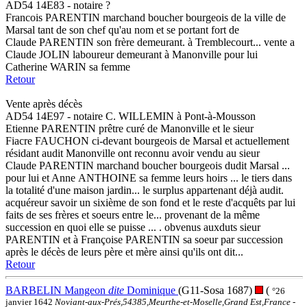
AD54 14E83 - notaire ?
Francois PARENTIN marchand boucher bourgeois de la ville de
Marsal tant de son chef qu'au nom et se portant fort de
Claude PARENTIN son frère demeurant. à Tremblecourt... vente a
Claude JOLIN laboureur demeurant à Manonville pour lui
Catherine WARIN sa femme
Retour
Vente après décès
AD54 14E97 - notaire C. WILLEMIN à Pont-à-Mousson
Etienne PARENTIN prêtre curé de Manonville et le sieur
Fiacre FAUCHON ci-devant bourgeois de Marsal et actuellement
résidant audit Manonville ont reconnu avoir vendu au sieur
Claude PARENTIN marchand boucher bourgeois dudit Marsal ...
pour lui et Anne ANTHOINE sa femme leurs hoirs ... le tiers dans
la totalité d'une maison jardin... le surplus appartenant déjà audit.
acquéreur savoir un sixième de son fond et le reste d'acquêts par lui
faits de ses frères et soeurs entre le... provenant de la même
succession en quoi elle se puisse ... . obvenus auxduts sieur
PARENTIN et à Françoise PARENTIN sa soeur par succession
après le décès de leurs père et mère ainsi qu'ils ont dit...
Retour
BARBELIN Mangeon
dite
Dominique
(G11-Sosa 1687)
(
°26
janvier 1642
Noviant-aux-Prés,54385,Meurthe-et-Moselle,Grand Est,France
-