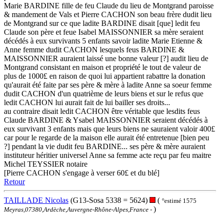
Marie BARDINE fille de feu Claude du lieu de Montgrand paroisse
& mandement de Vals et Pierre CACHON son beau frère dudit lieu
de Montgrand sur ce que ladite BARDINE disait [que] ledit feu
Claude son père et feue Isabel MAISSONNIER sa mère seraient
décédés à eux survivants 5 enfants savoir ladite Marie Etienne &
Anne femme dudit CACHON lesquels feus BARDINE &
MAISSONNIER auraient laissé une bonne valeur [?] audit lieu de
Montgrand consistant en maison et propriété le tout de valeur de
plus de 1000£ en raison de quoi lui appartient rabattre la donation
qu'aurait été faite par ses père & mère à ladite Anne sa soeur femme
dudit CACHON d'un quatrième de leurs biens et sur le refus que
ledit CACHON lui aurait fait de lui bailler ses droits...
au contraire disait ledit CACHON être véritable que lesdits feus
Claude BARDINE & Ysabel MAISSONNIER seraient décédés à
eux survivant 3 enfants mais que leurs biens ne sauraient valoir 400£
car pour le regarde de la maison elle aurait été entretenue [bien peu
?] pendant la vie dudit feu BARDINE... ses père & mère auraient
instituteur héritier universel Anne sa femme acte reçu par feu maitre
Michel TEYSSIER notaire
[Pierre CACHON s'engage à verser 60£ et du blé]
Retour
TAILLADE Nicolas
(G13-Sosa 5338 = 5624)
(
°estimé 1575
)
Meyras,07380,Ardèche,Auvergne-Rhône-Alpes,France
-