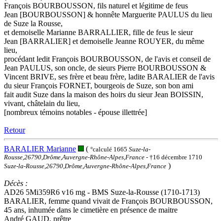
François BOURBOUSSON, fils naturel et légitime de feus
Jean [BOURBOUSSON] & honnête Marguerite PAULUS du lieu
de Suze la Rousse,
et demoiselle Marianne BARRALLIER, fille de feus le sieur
Jean [BARRALIER] et demoiselle Jeanne ROUYER, du même
lieu,
procédant ledit François BOURBOUSSON, de l'avis et conseil de
Jean PAULUS, son oncle, de sieurs Pierre BOURBOUSSON &
Vincent BRIVE, ses frère et beau frère, ladite BARALIER de l'avis
du sieur François FORNET, bourgeois de Suze, son bon ami
fait audit Suze dans la maison des hoirs du sieur Jean BOISSIN,
vivant, châtelain du lieu,
[nombreux témoins notables - épouse illettrée]
Retour
BARALIER Marianne
(
°calculé 1665
Suze-la-
Rousse,26790,Drôme,Auvergne-Rhône-Alpes,France
- †16 décembre 1710
)
Suze-la-Rousse,26790,Drôme,Auvergne-Rhône-Alpes,France
Décès :
AD26 5Mi359R6 v16 mg - BMS Suze-la-Rousse (1710-1713)
BARALIER, femme quand vivait de François BOURBOUSSON,
45 ans, inhumée dans le cimetière en présence de maitre
André GAUD, prêtre