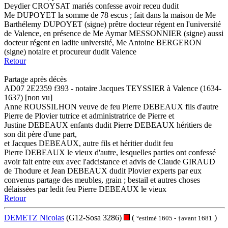
Deydier CROYSAT mariés confesse avoir receu dudit
Me DUPOYET la somme de 78 escus ; fait dans la maison de Me
Barthélemy DUPOYET (signe) prêtre docteur régent en l'université
de Valence, en présence de Me Aymar MESSONNIER (signe) aussi
docteur régent en ladite université, Me Antoine BERGERON
(signe) notaire et procureur dudit Valence
Retour
Partage après décès
AD07 2E2359 f393 - notaire Jacques TEYSSIER à Valence (1634-
1637) [non vu]
Anne ROUSSILHON veuve de feu Pierre DEBEAUX fils d'autre
Pierre de Plovier tutrice et administratrice de Pierre et
Justine DEBEAUX enfants dudit Pierre DEBEAUX héritiers de
son dit père d'une part,
et Jacques DEBEAUX, autre fils et héritier dudit feu
Pierre DEBEAUX le vieux d'autre, lesquelles parties ont confessé
avoir fait entre eux avec l'adcistance et advis de Claude GIRAUD
de Thodure et Jean DEBEAUX dudit Plovier experts par eux
convenus partage des meubles, grain ; bestail et autres choses
délaissées par ledit feu Pierre DEBEAUX le vieux
Retour
DEMETZ Nicolas
(G12-Sosa 3286)
(
)
°estimé 1605 - †avant 1681