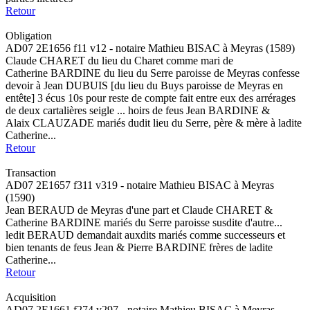
Retour
Obligation
AD07 2E1656 f11 v12 - notaire Mathieu BISAC à Meyras (1589)
Claude CHARET du lieu du Charet comme mari de
Catherine BARDINE du lieu du Serre paroisse de Meyras confesse
devoir à Jean DUBUIS [du lieu du Buys paroisse de Meyras en
entête] 3 écus 10s pour reste de compte fait entre eux des arrérages
de deux cartalières seigle ... hoirs de feus Jean BARDINE &
Alaix CLAUZADE mariés dudit lieu du Serre, père & mère à ladite
Catherine...
Retour
Transaction
AD07 2E1657 f311 v319 - notaire Mathieu BISAC à Meyras
(1590)
Jean BERAUD de Meyras d'une part et Claude CHARET &
Catherine BARDINE mariés du Serre paroisse susdite d'autre...
ledit BERAUD demandait auxdits mariés comme successeurs et
bien tenants de feus Jean & Pierre BARDINE frères de ladite
Catherine...
Retour
Acquisition
AD07 2E1661 f274 v297 - notaire Mathieu BISAC à Meyras