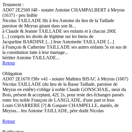
Testament :
AD07 2E2569 f48 - notaire Antoine CHAMPALBERT à Meyras
(1637) - peu lisible
Nicolas TAILLADE fils à feu Antoine du lieu de la Taillade
paroisse de Meyras gisant dans son lit...
à Claude & Jeanne TAILLADE ses enfants et à chacun 200£
[...] compris les droits de légitime sur les biens de
Jacqueline BARDINE [...] feue Antoinette TAILLADE [...]
à François & Catherine TAILLADE ses autres enfants 5s en sus de
la constitution faite à leur mariage...
héritier Antoine TAILLADE...
Retour
Obligation
AD07 2E1670 f38v v41 - notaire Mathieu BISAC à Meyras (1607)
Nicolas TAILLADE (du lieu de la Basse Taillade, paroisse de
Meyras en entête) s'oblige à noble Claude GONSCHAIL, sieur du
Bois, présent & acceptant, 42£ 2s, pour reste des échanges passés
entre feu noble François de LANGLADE, d'une part et feus
Louis CHARRERE [?] & Gaspare CHAMPELLE, mariés, de
Meyras... feu Antoine TAILLADE, père dudit Nicolas
Retour
Ratification