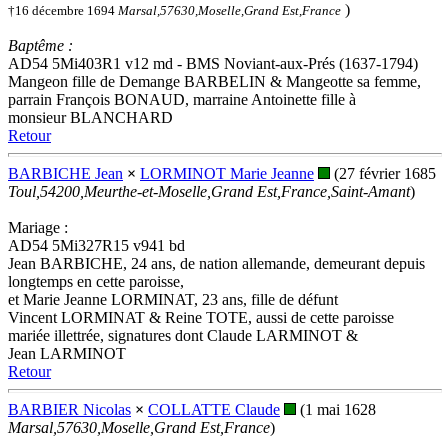
)
†16 décembre 1694
Marsal,57630,Moselle,Grand Est,France
Baptême :
AD54 5Mi403R1 v12 md - BMS Noviant-aux-Prés (1637-1794)
Mangeon fille de Demange BARBELIN & Mangeotte sa femme,
parrain François BONAUD, marraine Antoinette fille à
monsieur BLANCHARD
Retour
BARBICHE Jean
×
LORMINOT Marie Jeanne
(27 février 1685
Toul,54200,Meurthe-et-Moselle,Grand Est,France,Saint-Amant
)
Mariage :
AD54 5Mi327R15 v941 bd
Jean BARBICHE, 24 ans, de nation allemande, demeurant depuis
longtemps en cette paroisse,
et Marie Jeanne LORMINAT, 23 ans, fille de défunt
Vincent LORMINAT & Reine TOTE, aussi de cette paroisse
mariée illettrée, signatures dont Claude LARMINOT &
Jean LARMINOT
Retour
BARBIER Nicolas
×
COLLATTE Claude
(1 mai 1628
Marsal,57630,Moselle,Grand Est,France
)