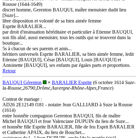
Rousse (1644-1649)
discret homme, Gerenton BAUQUI, maître menuisier dudit lieu
[Suze]...
libre disposition et volonté de sa bien aimée femme
Esprite BARALIER...
par droit d'insinuation héréditaire et particulier à Etienne BAUQUI,
son fils aîné, aussi menuisier, tous les outils qui se trouvent dans la
boutique...
5s à chacun de ses parents et amis...
héritiers universels Esprite BARALIER, sa bien aimée femme, ledit
Etienne [BAUQUI], César [BAUQUI], Louis [BAUQUI] et
Antoinette [BAUQUI], ses enfants par égales parts et proportions.
Retour
BAUQUI Gérenton
×
BARALIER Esprite
(6 octobre 1614
Suze-
la-Rousse,26790,Drôme,Auvergne-Rhône-Alpes,France
)
Contrat de mariage :
AD26 2E12149 f181 - notaire Jean GALLIARD à Suze la Rousse
(1614)
entre honnête compagnon Gerenton BAUQUI, fils de maître
Michel BAUQUI et feue Valenciane DUPUIN du lieu de Suze...
et honnête fille Esprite BARALIER, fille de feu Esprit BARALIER
et Catherine APAIX, du lieu de Bouchet...
assistance de [...] Jean DUPUIN, oncle [de la mariée (sic)]