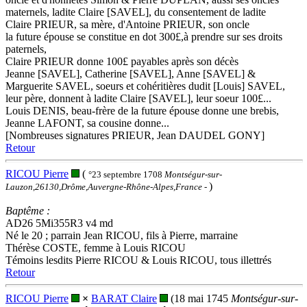
maternels, ladite Claire [SAVEL], du consentement de ladite
Claire PRIEUR, sa mère, d'Antoine PRIEUR, son oncle
la future épouse se constitue en dot 300£,à prendre sur ses droits
paternels,
Claire PRIEUR donne 100£ payables après son décès
Jeanne [SAVEL], Catherine [SAVEL], Anne [SAVEL] &
Marguerite SAVEL, soeurs et cohéritières dudit [Louis] SAVEL,
leur père, donnent à ladite Claire [SAVEL], leur soeur 100£...
Louis DENIS, beau-frère de la future épouse donne une brebis,
Jeanne LAFONT, sa cousine donne...
[Nombreuses signatures PRIEUR, Jean DAUDEL GONY]
Retour
RICOU Pierre
(
°23 septembre 1708
Montségur-sur-
)
Lauzon,26130,Drôme,Auvergne-Rhône-Alpes,France
-
Baptême :
AD26 5Mi355R3 v4 md
Né le 20 ; parrain Jean RICOU, fils à Pierre, marraine
Thérèse COSTE, femme à Louis RICOU
Témoins lesdits Pierre RICOU & Louis RICOU, tous illettrés
Retour
RICOU Pierre
×
BARAT Claire
(18 mai 1745
Montségur-sur-