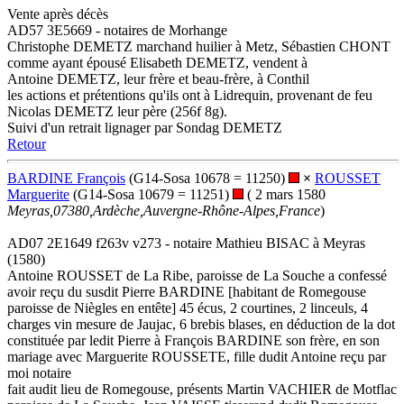
Vente après décès
AD57 3E5669 - notaires de Morhange
Christophe DEMETZ marchand huilier à Metz, Sébastien CHONT
comme ayant épousé Elisabeth DEMETZ, vendent à
Antoine DEMETZ, leur frère et beau-frère, à Conthil
les actions et prétentions qu'ils ont à Lidrequin, provenant de feu
Nicolas DEMETZ leur père (256f 8g).
Suivi d'un retrait lignager par Sondag DEMETZ
Retour
BARDINE François
(G14-Sosa 10678 = 11250)
×
ROUSSET
Marguerite
(G14-Sosa 10679 = 11251)
( 2 mars 1580
Meyras,07380,Ardèche,Auvergne-Rhône-Alpes,France
)
AD07 2E1649 f263v v273 - notaire Mathieu BISAC à Meyras
(1580)
Antoine ROUSSET de La Ribe, paroisse de La Souche a confessé
avoir reçu du susdit Pierre BARDINE [habitant de Romegouse
paroisse de Niègles en entête] 45 écus, 2 courtines, 2 linceuls, 4
charges vin mesure de Jaujac, 6 brebis blases, en déduction de la dot
constituée par ledit Pierre à François BARDINE son frère, en son
mariage avec Marguerite ROUSSETE, fille dudit Antoine reçu par
moi notaire
fait audit lieu de Romegouse, présents Martin VACHIER de Motflac