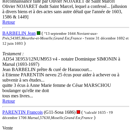
Reconnaissance faite par Olivier NOJARET de Saint Marcel
Olivier NOJARET dudit Saint Marcel, lequel a confessé... [allusion
à divers biens et à des actes sans autre détail que l'année de 1603,
1586 & 1449]
Retour
BARBELIN Jean
(
°13 septembre 1644
Noviant-aux-
Prés,54385,Meurthe-et-Moselle,Grand Est,France
- †entre 31 décembre 1692 et
)
12 juin 1693
Testament :
AD54 3E953/12NUM953 v4 - notaire Dominique SIMONIN à
Marsal (1693-1697)
Jean BARBELIN prêtre & curé de Haraucourt...
à Etienne PARENTIN neveu 25 écus pour aider à achever ou à
subvenir à ses études...
quitte 3 écus à Anne Marie femme de César MARSCHOU
boulanger qu'elle me doit
tous mes livres...
Retour
PARENTIN François
(G11-Sosa 1686)
(
°calculé 1635 - †9
)
décembre 1706
Marsal,57630,Moselle,Grand Est,France
Vente