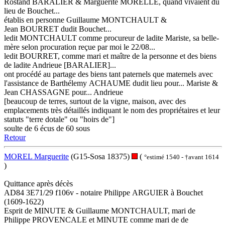
Rostand BARALIER & Marguerite MORELLE, quand vivaient du
lieu de Bouchet...
établis en personne Guillaume MONTCHAULT &
Jean BOURRET dudit Bouchet...
ledit MONTCHAULT comme procureur de ladite Mariste, sa belle-
mère selon procuration reçue par moi le 22/08...
ledit BOURRET, comme mari et maître de la personne et des biens
de ladite Andrieue [BARALIER]...
ont procédé au partage des biens tant paternels que maternels avec
l'assistance de Barthélemy ACHAUME dudit lieu pour... Mariste &
Jean CHASSAGNE pour... Andrieue
[beaucoup de terres, surtout de la vigne, maison, avec des
emplacements très détaillés indiquant le nom des propriétaires et leur
statuts "terre dotale" ou "hoirs de"]
soulte de 6 écus de 60 sous
Retour
MOREL Marguerite
(G15-Sosa 18375)
(
°estimé 1540 - †avant 1614
)
Quittance après décès
AD84 3E71/29 f106v - notaire Philippe ARGUIER à Bouchet
(1609-1622)
Esprit de MINUTE & Guillaume MONTCHAULT, mari de
Philippe PROVENCALE et MINUTE comme mari de de