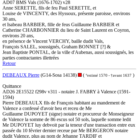
AD07 BMS Vals (1676-1702) v28
Anne SERETTE, fils de feu Paul SERETTE, et
Louise de VINCENTY, des Hyssoux, présente paroisse, environs
30 ans,
et Isabeau BARBIER, fille de feus Guillaume BARBIER et
Catherine CHARBONNIER du lieu de Saint Laurent en Coyron,
environs 20 ans,
en présence de Vincent VERCHY, baille dudit Vals,
François SALEL, soussignés, Graham BONNET [?] &
Jean Baptiste PONTAL, de la ville d'Aubenas, aussi soussignés, les
parties contractantes illettrées
Retour
DEBEAUX Pierre
(G14-Sosa 14138)
(
)
°estimé 1570 - †avant 1637
Quittance
AD26 2E15522 f298v v311 - notaire J. FABRY à Valence (1591-
1594)
Pierre DEBEAULX fils de François habitant au mandement de
Valence a confessé d'avoir heu et receu de Me
Guillaume DUPOYET (signe) notaire et procureur de Monseigneur
de Valence la somme de 86 escus sol 50 sols, laquelle somme ledit
Me DUPOYET luy debvoit par la teneur d'une transaction entre eux
passée du 10 février dernier receue par Me BERGERON notaire
dudit Valence, plus au nom de Jehanne TARDIF et