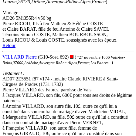
Lauzon,26130,Drôme,Auvergne-Rhône-Alpes,France
)
Mariage :
AD26 5Mi355R4 v56 bg
Pierre RICOU, fils à feu Mathieu & Hélène COSTE
et Claire BARAT, fille de feu Antoine & Claire SAVEL
Témoins Simon COSTE, Mathieu BOURBOUSSON,
Louis RICOU & Louis COSTE, soussignés avec les époux.
Retour
VILLARD Pierre
(G10-Sosa 692)
(
°27 novembre 1666
Vals-les-
)
Bains,07600,Ardèche,Auvergne-Rhône-Alpes,France,Les Fabres
-
Testament :
AD07 2E5551 f87 v174 - notaire Claude RIVIERE à Saint-
Cirgues-de-Prades (1731-1732)
Pierre VILLARD des Fabres, paroisse de Vals,
à Jacques VILLARD, son fils, 600£ pour tous ses droits de légitime
paternels,
à Antoine VILLARD, son autre fils, 10£, outre ce qu'il lui a
constitué dans son contrat de mariage d'avec Madeleine VIDAL,
à Marguerite VILLARD, sa fille, 50£ outre ce qu'il lui a constitué
dans son contrat de mariage d'avec Pierre VERNET,
à Françoise VILLARD, son autre fille, femme de
François GIRAUD, 10£, outre ce qu'il lui a constitué dans son