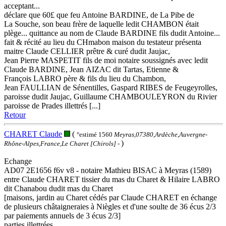
acceptant...
déclare que 60£ que feu Antoine BARDINE, de La Pibe de
La Souche, son beau frère de laquelle ledit CHAMBON était
plège... quittance au nom de Claude BARDINE fils dudit Antoine...
fait & récité au lieu du CHmabon maison du testateur présenta
maitre Claude CELLIER prêtre & curé dudit Jaujac,
Jean Pierre MASPETIT fils de moi notaire soussignés avec ledit
Claude BARDINE, Jean AIZAC dit Tartas, Etienne &
François LABRO père & fils du lieu du Chambon,
Jean FAULLIAN de Sénentilles, Gaspard RIBES de Feugeyrolles,
paroisse dudit Jaujac, Guillaume CHAMBOULEYRON du Rivier
paroisse de Prades illettrés [...]
Retour
CHARET Claude
(
°estimé 1560
Meyras,07380,Ardèche,Auvergne-
)
Rhône-Alpes,France,Le Charet [Chirols]
-
Echange
AD07 2E1656 f6v v8 - notaire Mathieu BISAC à Meyras (1589)
entre Claude CHARET tissier du mas du Charet & Hilaire LABRO
dit Chanabou dudit mas du Charet
[maisons, jardin au Charet cédés par Claude CHARET en échange
de plusieurs châtaigneraies à Niègles et d'une soulte de 36 écus 2/3
par paiements annuels de 3 écus 2/3]
parties illettrées