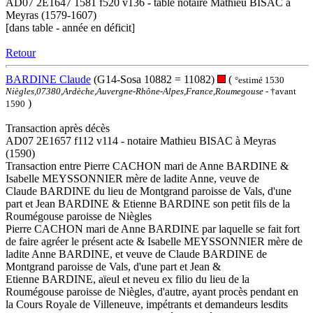
AD07 2E1647 1581 f520 v136 - table notaire Mathieu BISAC à
Meyras (1579-1607)
[dans table - année en déficit]
Retour
BARDINE Claude
(G14-Sosa 10882 = 11082)
(
°estimé 1530
Niègles,07380,Ardèche,Auvergne-Rhône-Alpes,France,Roumegouse
- †avant
)
1590
Transaction après décès
AD07 2E1657 f112 v114 - notaire Mathieu BISAC à Meyras
(1590)
Transaction entre Pierre CACHON mari de Anne BARDINE &
Isabelle MEYSSONNIER mère de ladite Anne, veuve de
Claude BARDINE du lieu de Montgrand paroisse de Vals, d'une
part et Jean BARDINE & Etienne BARDINE son petit fils de la
Roumégouse paroisse de Niègles
Pierre CACHON mari de Anne BARDINE par laquelle se fait fort
de faire agréer le présent acte & Isabelle MEYSSONNIER mère de
ladite Anne BARDINE, et veuve de Claude BARDINE de
Montgrand paroisse de Vals, d'une part et Jean &
Etienne BARDINE, aïeul et neveu ex filio du lieu de la
Roumégouse paroisse de Niègles, d'autre, ayant procès pendant en
la Cours Royale de Villeneuve, impétrants et demandeurs lesdits