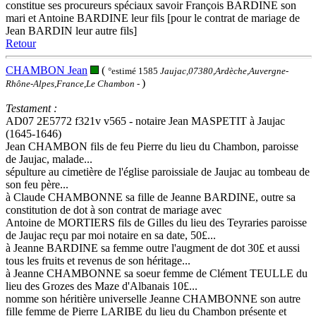
constitue ses procureurs spéciaux savoir François BARDINE son
mari et Antoine BARDINE leur fils [pour le contrat de mariage de
Jean BARDIN leur autre fils]
Retour
CHAMBON Jean
(
°estimé 1585
Jaujac,07380,Ardèche,Auvergne-
)
Rhône-Alpes,France,Le Chambon
-
Testament :
AD07 2E5772 f321v v565 - notaire Jean MASPETIT à Jaujac
(1645-1646)
Jean CHAMBON fils de feu Pierre du lieu du Chambon, paroisse
de Jaujac, malade...
sépulture au cimetière de l'église paroissiale de Jaujac au tombeau de
son feu père...
à Claude CHAMBONNE sa fille de Jeanne BARDINE, outre sa
constitution de dot à son contrat de mariage avec
Antoine de MORTIERS fils de Gilles du lieu des Teyraries paroisse
de Jaujac reçu par moi notaire en sa date, 50£...
à Jeanne BARDINE sa femme outre l'augment de dot 30£ et aussi
tous les fruits et revenus de son héritage...
à Jeanne CHAMBONNE sa soeur femme de Clément TEULLE du
lieu des Grozes des Maze d'Albanais 10£...
nomme son héritière universelle Jeanne CHAMBONNE son autre
fille femme de Pierre LARIBE du lieu du Chambon présente et