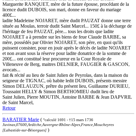
Marguerite RANQUET, mère de la future épouse, procédant de la
licence dudit DUBOIS, son mari, donne en faveur du mariage
400£...
ladite Madeleine NOJARET, mère dudit PAUZAT donne une terre
située au Moulas, terroir dudit Saint Marcel... 150£ à la décharge de
l'héritage de feu PAUZAT, père... tous les droits que ladite
NOJARET a à prendre sur les biens de feue Claude BARBE, sa
mère, possédés par Olivier NOJARET, son père, en quoi qu'ils
puissent consister, pour en jouir après le décès de ladite NOJARET
et non avant sous la réserve pour ladite donatrice de la somme de
200£... ont constitué leur procureur en la Cour Royale de
Villeneuve de Berg, maitres DELNIER, FAUGIER & GASCON,
avocats...
fait & récité au lieu de Saint Julien de Peyrolas, dans la maison du
seigneur de TIGNAC, où habite ledit DUBOIS, présents messire
Simon DELAUZUN, prêtre du présent lieu, Guillaume DURIEU,
Toussaint HELLY & Simon BERTHOMIEU dudit lieu de
Saint Julien, Pierre MOUTIN, Antoine BARBE & Jean DAPVRIL
de Saint Marcel,
Retour
BARATIER Marie
(
°calculé 1691 - †15 mars 1736
Juvinas,07600,Ardèche,Auvergne-Rhône-Alpes,France,Moucheyres
)
[Labastide-sur-Bésorgues]