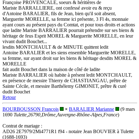
Françoise PROVENCALE, soeurs & héritières de
Mariste BARRALLIERE, ont confessé avoir eu & reçu
d'Antoine BARALIER, fils de Jean, bien qu'il soit absent,
Marguerite MORELLE, sa femme ici présente, 3 Fl 4s, monnaie
ayant cours au présent pays du Comtat, et pour tous droits et actions
que ladite Mariste BARRALIER pourrait prétendre sur ses biens &
héritage de feus Esprit MOREL & Marguerite MORELLE, en leur
vivant dudit Bouchet...
lesdits MONTCHAULT & de MINUTE quittent ledit
Antoine BARALIER et les siens ensemble Marguerite MORELLE,
sa femme, sur ayant droit sur les biens & héritage desdits MOREL &
MORELLE
fait audit Bouchet dans la maison de côté de ladite
Mariste BARRALIER où habite à présent ledit MONTCHAULT,
en présence de messire Thierry de CHASTIANGAU, prêtre de
Sainte Cécile, et messire Barthélemy GIMONET, prêtre & curé
dudit Bouchet
Retour
BOURBOUSSON François
×
BARALIER Marianne
(9 mars
1690
Tulette,26790,Drôme,Auvergne-Rhône-Alpes,France
)
Contrat de mariage :
AD26 2E7979/2Mi4771R1 f94 - notaire Jean BOUVIER à Tulette
(1688-1693)