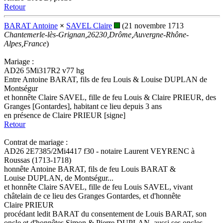
Retour
BARAT Antoine
×
SAVEL Claire
(21 novembre 1713
Chantemerle-lès-Grignan,26230,Drôme,Auvergne-Rhône-
Alpes,France
)
Mariage :
AD26 5Mi317R2 v77 hg
Entre Antoine BARAT, fils de feu Louis & Louise DUPLAN de
Montségur
et honnête Claire SAVEL, fille de feu Louis & Claire PRIEUR, des
Granges [Gontardes], habitant ce lieu depuis 3 ans
en présence de Claire PRIEUR [signe]
Retour
Contrat de mariage :
AD26 2E7385/2Mi4417 f30 - notaire Laurent VEYRENC à
Roussas (1713-1718)
honnête Antoine BARAT, fils de feu Louis BARAT &
Louise DUPLAN, de Montségur...
et honnête Claire SAVEL, fille de feu Louis SAVEL, vivant
châtelain de ce lieu des Granges Gontardes, et d'honnête
Claire PRIEUR
procédant ledit BARAT du consentement de Louis BARAT, son
oncle et d'honnêtes Simon & Pierre DUPLAN, aussi ses oncles