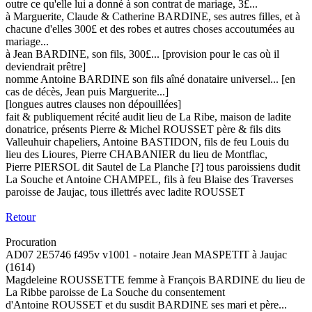
outre ce qu'elle lui a donné à son contrat de mariage, 3£...
à Marguerite, Claude & Catherine BARDINE, ses autres filles, et à
chacune d'elles 300£ et des robes et autres choses accoutumées au
mariage...
à Jean BARDINE, son fils, 300£... [provision pour le cas où il
deviendrait prêtre]
nomme Antoine BARDINE son fils aîné donataire universel... [en
cas de décès, Jean puis Marguerite...]
[longues autres clauses non dépouillées]
fait & publiquement récité audit lieu de La Ribe, maison de ladite
donatrice, présents Pierre & Michel ROUSSET père & fils dits
Valleuhuir chapeliers, Antoine BASTIDON, fils de feu Louis du
lieu des Lioures, Pierre CHABANIER du lieu de Montflac,
Pierre PIERSOL dit Sautel de La Planche [?] tous paroissiens dudit
La Souche et Antoine CHAMPEL, fils à feu Blaise des Traverses
paroisse de Jaujac, tous illettrés avec ladite ROUSSET
Retour
Procuration
AD07 2E5746 f495v v1001 - notaire Jean MASPETIT à Jaujac
(1614)
Magdeleine ROUSSETTE femme à François BARDINE du lieu de
La Ribbe paroisse de La Souche du consentement
d'Antoine ROUSSET et du susdit BARDINE ses mari et père...