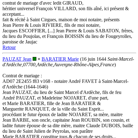
contrat de mariage d'avec ledit GIRAUD,
héritier universel François VILLARD, son fils aîné, ici présent &
acceptant...
fait & récité à Saint Cirgues, maison de moi notaire, présents
Jean Pierre & Louis RIVIERE, fils de moi notaire,
Jacques ESCOFFIER, [...] Jean Pierre & Louis SABATON, frères,
du lieu du Poujolas, et François BOISSIN du lieu de Fougeyrolles,
paroisse de Jaujac
Retour
PAUZAT Jean
×
BARATIER Marie
(16 juin 1644
Saint-Marcel-
d'Ardèche,07700,Ardèche,Auvergne-Rhône-Alpes,France
)
Contrat de mariage :
AD07 2E2455 f83 v168 - notaire André FAVET à Saint-Marcel-
d'Ardèche (1644-1646)
Jean PAUZAT, du lieu de Saint Marcel d'Ardèche, fils de feu
André PAUZAT, et Madeleine NOJARET, d'une part,
et Marie BARATIER, fille de Jean BARATIER &
Marguerite RANQUET, de la ville du Saint Esprit...
procédant le futur époux de ladite NOJARET, sa mère, maitre
Jean BARBE, son oncle, capitaine Jean ROUBIN, son cousin, et
ladite future épouse de sa dite mère, maitre Claude DUBOIS, baille
du lieu de Saint Julien de Peyrolas, son parâtre
Marie BARATIER constitue tous & chacun de ses droits...