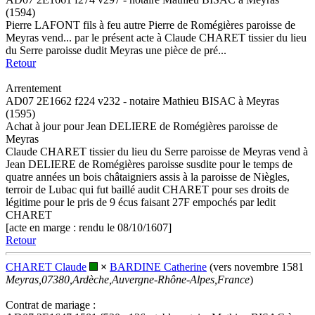
(1594)
Pierre LAFONT fils à feu autre Pierre de Romégières paroisse de
Meyras vend... par le présent acte à Claude CHARET tissier du lieu
du Serre paroisse dudit Meyras une pièce de pré...
Retour
Arrentement
AD07 2E1662 f224 v232 - notaire Mathieu BISAC à Meyras
(1595)
Achat à jour pour Jean DELIERE de Romégières paroisse de
Meyras
Claude CHARET tissier du lieu du Serre paroisse de Meyras vend à
Jean DELIERE de Romégières paroisse susdite pour le temps de
quatre années un bois châtaigniers assis à la paroisse de Niègles,
terroir de Lubac qui fut baillé audit CHARET pour ses droits de
légitime pour le pris de 9 écus faisant 27F empochés par ledit
CHARET
[acte en marge : rendu le 08/10/1607]
Retour
CHARET Claude
×
BARDINE Catherine
(vers novembre 1581
Meyras,07380,Ardèche,Auvergne-Rhône-Alpes,France
)
Contrat de mariage :