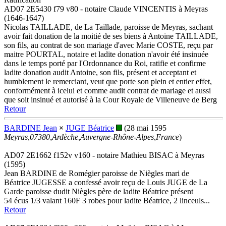
AD07 2E5430 f79 v80 - notaire Claude VINCENTIS à Meyras
(1646-1647)
Nicolas TAILLADE, de La Taillade, paroisse de Meyras, sachant
avoir fait donation de la moitié de ses biens à Antoine TAILLADE,
son fils, au contrat de son mariage d'avec Marie COSTE, reçu par
maitre POURTAL, notaire et ladite donation n'avoir été insinuée
dans le temps porté par l'Ordonnance du Roi, ratifie et confirme
ladite donation audit Antoine, son fils, présent et acceptant et
humblement le remerciant, veut que porte son plein et entier effet,
conformément à icelui et comme audit contrat de mariage et aussi
que soit insinué et autorisé à la Cour Royale de Villeneuve de Berg
Retour
BARDINE Jean
×
JUGE Béatrice
(28 mai 1595
Meyras,07380,Ardèche,Auvergne-Rhône-Alpes,France
)
AD07 2E1662 f152v v160 - notaire Mathieu BISAC à Meyras
(1595)
Jean BARDINE de Romégier paroisse de Niègles mari de
Béatrice JUGESSE a confessé avoir reçu de Louis JUGE de La
Garde paroisse dudit Niègles père de ladite Béatrice présent
54 écus 1/3 valant 160F 3 robes pour ladite Béatrice, 2 linceuls...
Retour