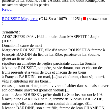
paroisse de La Souche, Jean VAISSE tisserand dudit Romegouse,
ne sachant signer ni les parties
Retour
ROUSSET Marguerite
(G14-Sosa 10679 = 11251)
(
°estimé 1560 -
)
Testament :
AD07 2E5739 f803 v1622 - notaire Jean MASPETIT à Jaujac
(1607)
Donation à cause de mort
Marguerite ROUSSETTE, fille d'Antoine ROUSSET & femme à
François BARDIN du lieu de La Ribe, paroisse de La Souche,
gisant au lit malade...
sépulture au cimetière de l'église paroissiale dudit La Souche...
à Antoine ROUSSET, son père, sa vie durant, tous et chacun des
fruits présents et à venir de tous et chacun de ses biens...
à François BARDIN, son mari, [...] sa vie durant, chaussé, nourri,
vêtu et entretenu sur ses biens...
en cas que son mari ne pourrait vivre ou habiter dans sa maison avec
son donataire universel [pension viduale]...
à maitre Jean ROUSSET, prêtre dudit La Souche, son oncle 10£...
à Jacqueline BARDINE sa fille, femme de Nicolas TAILLADE,
outre ce qu'elle lui a donné à son contrat de mariage, 3£...
à Jeanne BARDINE, son autre fille, femme de Jean CHAMBON,