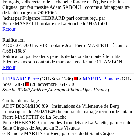
François, jadis recteur de la chapelle fondée en l'église de Saint-
Cirgues, par feu messire Adam SABOUL, comme a fait apparaitre
de la décharge du 7/09/1665...
[achat par Fulgence HEBRARD par] contrat reçu par
Pierre MASPETIT, notaire de La Souche le 9/02/1660
Retour
Ratification
AD07 2E5790 f5v v13 - notaire Jean Pierre MASPETIT à Jaujac
(1681-1685)
Ratification par les deux parents de la donation faite à leur fils
Etienne dans son contrat de mariage avec Jeanne CHAMBON
Retour
HEBRARD Pierre
(G11-Sosa 1286)
×
MARTIN Blanche
(G11-
Sosa 1287)
(28 novembre 1647
La
Souche,07380,Ardèche,Auvergne-Rhône-Alpes,France
)
Contrat de mariage :
AD07 B82/6Mi136 f89 - Insinuations de Villeneuve de Berg
Transcription le 23/02/1648 du contrat de mariage reçu par le notaire
Pierre MASPETIT de La Souche
Pierre HEBRARD, du lieu des Trouillets de La Valette, paroisse de
Saint Cirgues de Jaujac, au Bas Vivarais
et Blanche MARTIN du Rieu, paroisse dudit Saint Cirgues