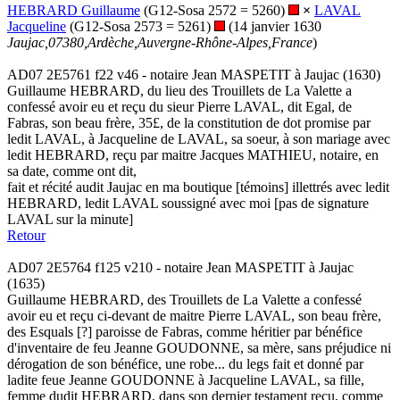
HEBRARD Guillaume
(G12-Sosa 2572 = 5260)
×
LAVAL
Jacqueline
(G12-Sosa 2573 = 5261)
(14 janvier 1630
Jaujac,07380,Ardèche,Auvergne-Rhône-Alpes,France
)
AD07 2E5761 f22 v46 - notaire Jean MASPETIT à Jaujac (1630)
Guillaume HEBRARD, du lieu des Trouillets de La Valette a
confessé avoir eu et reçu du sieur Pierre LAVAL, dit Egal, de
Fabras, son beau frère, 35£, de la constitution de dot promise par
ledit LAVAL, à Jacqueline de LAVAL, sa soeur, à son mariage avec
ledit HEBRARD, reçu par maitre Jacques MATHIEU, notaire, en
sa date, comme ont dit,
fait et récité audit Jaujac en ma boutique [témoins] illettrés avec ledit
HEBRARD, ledit LAVAL soussigné avec moi [pas de signature
LAVAL sur la minute]
Retour
AD07 2E5764 f125 v210 - notaire Jean MASPETIT à Jaujac
(1635)
Guillaume HEBRARD, des Trouillets de La Valette a confessé
avoir eu et reçu ci-devant de maitre Pierre LAVAL, son beau frère,
des Esquals [?] paroisse de Fabras, comme héritier par bénéfice
d'inventaire de feu Jeanne GOUDONNE, sa mère, sans préjudice ni
dérogation de son bénéfice, une robe... du legs fait et donné par
ladite feue Jeanne GOUDONNE à Jacqueline LAVAL, sa fille,
femme dudit HEBRARD, dans son dernier testament reçu, comme