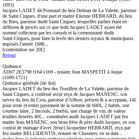
1693)
Jacques LADET dit Ponnaud du lieu Delmas de La Valette, paroisse
de Saint Cirgues, d'une part et maitre Etienne HEBRARD, du lieu
du Rieu, paroisse dudit Saint Cirgues, lesquelles parties étant en
différent & procès sur ce que ledit Jacques LADET ayant été
nommé collecteur par les consuls et la communauté dudit
Saint Cirgues, pour faire la levée des deniers royaux & municipaux
imposés l'année 1688...
[contestation sur 20£]
Retour
Quittance
AD07 2E5798 f164 v169 - notaire Jean MASPETIT à Jaujac
(1699-1721)
Quittance générale [de dot]
Jacques LADET du lieu des Trouillets de La Valette, paroisse de
Saint Cirgues, a confessé avoir reçu de Jacques MANENC, son
neveu du lieu du Cros, paroisse d'Ailhon, présent & a acceptant, 14£
pour rente et entier payement de la somme de 600£, 2 habits, une
courtine laine, 2 linceuls, 2 brebis, une charge de vin, de valeur
lesdites denrées 40£... constituées audit Jacques LADET par feu
maitre Jean MANENC, son beau frère & père dudit Jacques, en son
contrat de mariage d'avec [feue] Jacqueline HEBRARD, reçu par
feu maitre BELLIDENTIS, notaire de Chassiers, en sa date...
inclus dans la présente quittance générale, tous autres paiements faits