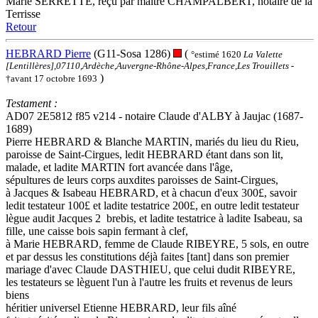
Marie SERRETTE, reçu par maitre CHAMPALBERT, notaire de la
Terrisse
Retour
HEBRARD Pierre
(G11-Sosa 1286)
(
°estimé 1620
La Valette
[Lentillères],07110,Ardèche,Auvergne-Rhône-Alpes,France,Les Trouillets
-
)
†avant 17 octobre 1693
Testament :
AD07 2E5812 f85 v214 - notaire Claude d'ALBY à Jaujac (1687-
1689)
Pierre HEBRARD & Blanche MARTIN, mariés du lieu du Rieu,
paroisse de Saint-Cirgues, ledit HEBRARD étant dans son lit,
malade, et ladite MARTIN fort avancée dans l'âge,
sépultures de leurs corps auxdites paroisses de Saint-Cirgues,
à Jacques & Isabeau HEBRARD, et à chacun d'eux 300£, savoir
ledit testateur 100£ et ladite testatrice 200£, en outre ledit testateur
lègue audit Jacques 2 brebis, et ladite testatrice à ladite Isabeau, sa
fille, une caisse bois sapin fermant à clef,
à Marie HEBRARD, femme de Claude RIBEYRE, 5 sols, en outre
et par dessus les constitutions déjà faites [tant] dans son premier
mariage d'avec Claude DASTHIEU, que celui dudit RIBEYRE,
les testateurs se lèguent l'un à l'autre les fruits et revenus de leurs
biens
héritier universel Etienne HEBRARD, leur fils aîné