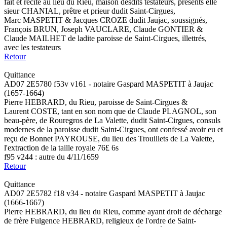
fait et récité au lieu du Rieu, maison desdits testateurs, présents elle
sieur CHANIAL, prêtre et prieur dudit Saint-Cirgues,
Marc MASPETIT & Jacques CROZE dudit Jaujac, soussignés,
François BRUN, Joseph VAUCLARE, Claude GONTIER &
Claude MAILHET de ladite paroisse de Saint-Cirgues, illettrés,
avec les testateurs
Retour
Quittance
AD07 2E5780 f53v v161 - notaire Gaspard MASPETIT à Jaujac
(1657-1664)
Pierre HEBRARD, du Rieu, paroisse de Saint-Cirgues &
Laurent COSTE, tant en son nom que de Claude PLAGNOL, son
beau-père, de Rouregros de La Valette, dudit Saint-Cirgues, consuls
modernes de la paroisse dudit Saint-Cirgues, ont confessé avoir eu et
reçu de Bonnet PAYROUSE, du lieu des Trouillets de La Valette,
l'extraction de la taille royale 76£ 6s
f95 v244 : autre du 4/11/1659
Retour
Quittance
AD07 2E5782 f18 v34 - notaire Gaspard MASPETIT à Jaujac
(1666-1667)
Pierre HEBRARD, du lieu du Rieu, comme ayant droit de décharge
de frère Fulgence HEBRARD, religieux de l'ordre de Saint-