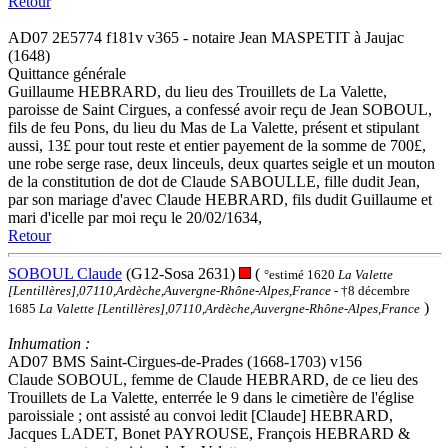
Retour
AD07 2E5774 f181v v365 - notaire Jean MASPETIT à Jaujac
(1648)
Quittance générale
Guillaume HEBRARD, du lieu des Trouillets de La Valette,
paroisse de Saint Cirgues, a confessé avoir reçu de Jean SOBOUL,
fils de feu Pons, du lieu du Mas de La Valette, présent et stipulant
aussi, 13£ pour tout reste et entier payement de la somme de 700£,
une robe serge rase, deux linceuls, deux quartes seigle et un mouton
de la constitution de dot de Claude SABOULLE, fille dudit Jean,
par son mariage d'avec Claude HEBRARD, fils dudit Guillaume et
mari d'icelle par moi reçu le 20/02/1634,
Retour
SOBOUL Claude
(G12-Sosa 2631)
(
°estimé 1620
La Valette
[Lentillères],07110,Ardèche,Auvergne-Rhône-Alpes,France
- †8 décembre
)
1685
La Valette [Lentillères],07110,Ardèche,Auvergne-Rhône-Alpes,France
Inhumation :
AD07 BMS Saint-Cirgues-de-Prades (1668-1703) v156
Claude SOBOUL, femme de Claude HEBRARD, de ce lieu des
Trouillets de La Valette, enterrée le 9 dans le cimetière de l'église
paroissiale ; ont assisté au convoi ledit [Claude] HEBRARD,
Jacques LADET, Bonet PAYROUSE, François HEBRARD &