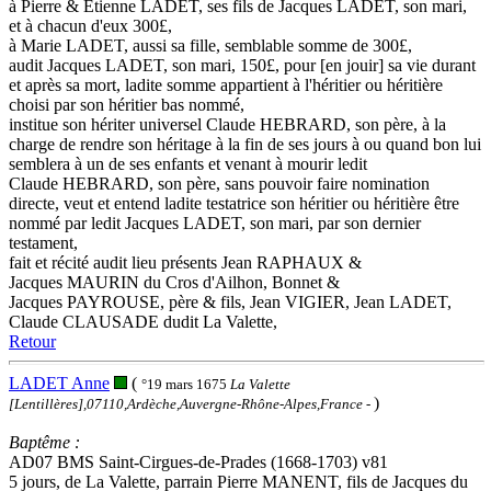
à Pierre & Etienne LADET, ses fils de Jacques LADET, son mari,
et à chacun d'eux 300£,
à Marie LADET, aussi sa fille, semblable somme de 300£,
audit Jacques LADET, son mari, 150£, pour [en jouir] sa vie durant
et après sa mort, ladite somme appartient à l'héritier ou héritière
choisi par son héritier bas nommé,
institue son hériter universel Claude HEBRARD, son père, à la
charge de rendre son héritage à la fin de ses jours à ou quand bon lui
semblera à un de ses enfants et venant à mourir ledit
Claude HEBRARD, son père, sans pouvoir faire nomination
directe, veut et entend ladite testatrice son héritier ou héritière être
nommé par ledit Jacques LADET, son mari, par son dernier
testament,
fait et récité audit lieu présents Jean RAPHAUX &
Jacques MAURIN du Cros d'Ailhon, Bonnet &
Jacques PAYROUSE, père & fils, Jean VIGIER, Jean LADET,
Claude CLAUSADE dudit La Valette,
Retour
LADET Anne
(
°19 mars 1675
La Valette
)
[Lentillères],07110,Ardèche,Auvergne-Rhône-Alpes,France
-
Baptême :
AD07 BMS Saint-Cirgues-de-Prades (1668-1703) v81
5 jours, de La Valette, parrain Pierre MANENT, fils de Jacques du