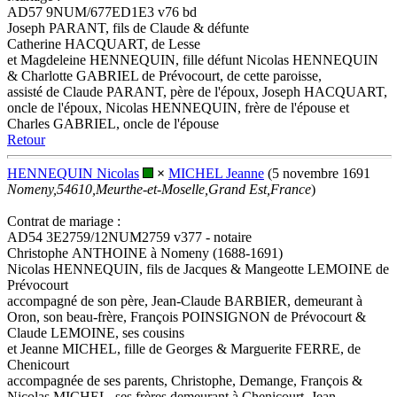
AD57 9NUM/677ED1E3 v76 bd
Joseph PARANT, fils de Claude & défunte
Catherine HACQUART, de Lesse
et Magdeleine HENNEQUIN, fille défunt Nicolas HENNEQUIN
& Charlotte GABRIEL de Prévocourt, de cette paroisse,
assisté de Claude PARANT, père de l'époux, Joseph HACQUART,
oncle de l'époux, Nicolas HENNEQUIN, frère de l'épouse et
Charles GABRIEL, oncle de l'épouse
Retour
HENNEQUIN Nicolas
×
MICHEL Jeanne
(5 novembre 1691
Nomeny,54610,Meurthe-et-Moselle,Grand Est,France
)
Contrat de mariage :
AD54 3E2759/12NUM2759 v377 - notaire
Christophe ANTHOINE à Nomeny (1688-1691)
Nicolas HENNEQUIN, fils de Jacques & Mangeotte LEMOINE de
Prévocourt
accompagné de son père, Jean-Claude BARBIER, demeurant à
Oron, son beau-frère, François POINSIGNON de Prévocourt &
Claude LEMOINE, ses cousins
et Jeanne MICHEL, fille de Georges & Marguerite FERRE, de
Chenicourt
accompagnée de ses parents, Christophe, Demange, François &
Nicolas MICHEL, ses frères demeurant à Chenicourt, Jean-