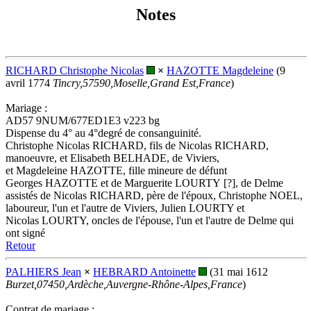
Notes
RICHARD Christophe Nicolas
×
HAZOTTE Magdeleine
(9
avril 1774
Tincry,57590,Moselle,Grand Est,France
)
Mariage :
AD57 9NUM/677ED1E3 v223 bg
Dispense du 4° au 4°degré de consanguinité.
Christophe Nicolas RICHARD, fils de Nicolas RICHARD,
manoeuvre, et Elisabeth BELHADE, de Viviers,
et Magdeleine HAZOTTE, fille mineure de défunt
Georges HAZOTTE et de Marguerite LOURTY [?], de Delme
assistés de Nicolas RICHARD, père de l'époux, Christophe NOEL,
laboureur, l'un et l'autre de Viviers, Julien LOURTY et
Nicolas LOURTY, oncles de l'épouse, l'un et l'autre de Delme qui
ont signé
Retour
PALHIERS Jean
×
HEBRARD Antoinette
(31 mai 1612
Burzet,07450,Ardèche,Auvergne-Rhône-Alpes,France
)
Contrat de mariage :