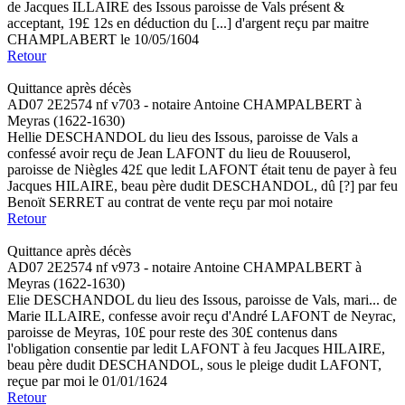
de Jacques ILLAIRE des Issous paroisse de Vals présent &
acceptant, 19£ 12s en déduction du [...] d'argent reçu par maitre
CHAMPLABERT le 10/05/1604
Retour
Quittance après décès
AD07 2E2574 nf v703 - notaire Antoine CHAMPALBERT à
Meyras (1622-1630)
Hellie DESCHANDOL du lieu des Issous, paroisse de Vals a
confessé avoir reçu de Jean LAFONT du lieu de Rouuserol,
paroisse de Niègles 42£ que ledit LAFONT était tenu de payer à feu
Jacques HILAIRE, beau père dudit DESCHANDOL, dû [?] par feu
Benoït SERRET au contrat de vente reçu par moi notaire
Retour
Quittance après décès
AD07 2E2574 nf v973 - notaire Antoine CHAMPALBERT à
Meyras (1622-1630)
Elie DESCHANDOL du lieu des Issous, paroisse de Vals, mari... de
Marie ILLAIRE, confesse avoir reçu d'André LAFONT de Neyrac,
paroisse de Meyras, 10£ pour reste des 30£ contenus dans
l'obligation consentie par ledit LAFONT à feu Jacques HILAIRE,
beau père dudit DESCHANDOL, sous le pleige dudit LAFONT,
reçue par moi le 01/01/1624
Retour