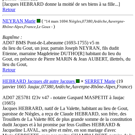
[Jacques HEBRARD donne la moitié de ses biens à sa fille...]
Retour
NEYRAN Marie
(
°14 mars 1694
Niègles,07380,Ardèche,Auvergne-
)
Rhône-Alpes,France,Le Goux
-
Baptême :
AD07 BMS Pont-de-Labeaume (1693-1755) v5 m
du lieu du Gout, un jour, parrain Joseph NEYRAN, fils dudit
Etienne, marraine Magdeleine DUTHO[R] habitant du lieu du
Gout, en présence de Pierre MARIN & Jean AUBERT, illettrés, du
lieu du Gout,
Retour
HEBRARD Jacques
dit
autre Jacques
×
SERRET Marie
(19
janvier 1665
Jaujac,07380,Ardèche,Auvergne-Rhône-Alpes,France
)
AD07 2E5781 f23v v47 - notaire Gaspard MASPETIT à Jaujac
(1665)
Jacques HEBRARD, natif de La Valette, habitant au lieu de Gout,
paroisse de Niègles, a reçu de Claude HEBRARD, son frère, des
Trouillets de La Valette 80£ de plus grande somme de la constitution
dudit Jacques et à lui promise par feus Guilhes HEBRARD &
Jacqueline LAVAL, ses père et mère, en son mariage d'avec