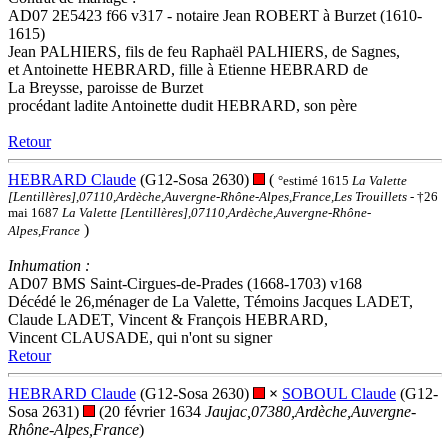
AD07 2E5423 f66 v317 - notaire Jean ROBERT à Burzet (1610-
1615)
Jean PALHIERS, fils de feu Raphaël PALHIERS, de Sagnes,
et Antoinette HEBRARD, fille à Etienne HEBRARD de
La Breysse, paroisse de Burzet
procédant ladite Antoinette dudit HEBRARD, son père
Retour
HEBRARD Claude
(G12-Sosa 2630)
(
°estimé 1615
La Valette
[Lentillères],07110,Ardèche,Auvergne-Rhône-Alpes,France,Les Trouillets
- †26
mai 1687
La Valette [Lentillères],07110,Ardèche,Auvergne-Rhône-
)
Alpes,France
Inhumation :
AD07 BMS Saint-Cirgues-de-Prades (1668-1703) v168
Décédé le 26,ménager de La Valette, Témoins Jacques LADET,
Claude LADET, Vincent & François HEBRARD,
Vincent CLAUSADE, qui n'ont su signer
Retour
HEBRARD Claude
(G12-Sosa 2630)
×
SOBOUL Claude
(G12-
Sosa 2631)
(20 février 1634
Jaujac,07380,Ardèche,Auvergne-
Rhône-Alpes,France
)