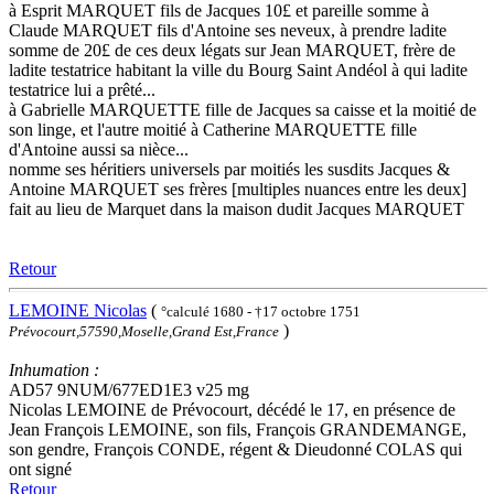
à Esprit MARQUET fils de Jacques 10£ et pareille somme à
Claude MARQUET fils d'Antoine ses neveux, à prendre ladite
somme de 20£ de ces deux légats sur Jean MARQUET, frère de
ladite testatrice habitant la ville du Bourg Saint Andéol à qui ladite
testatrice lui a prêté...
à Gabrielle MARQUETTE fille de Jacques sa caisse et la moitié de
son linge, et l'autre moitié à Catherine MARQUETTE fille
d'Antoine aussi sa nièce...
nomme ses héritiers universels par moitiés les susdits Jacques &
Antoine MARQUET ses frères [multiples nuances entre les deux]
fait au lieu de Marquet dans la maison dudit Jacques MARQUET
Retour
LEMOINE Nicolas
(
°calculé 1680 - †17 octobre 1751
)
Prévocourt,57590,Moselle,Grand Est,France
Inhumation :
AD57 9NUM/677ED1E3 v25 mg
Nicolas LEMOINE de Prévocourt, décédé le 17, en présence de
Jean François LEMOINE, son fils, François GRANDEMANGE,
son gendre, François CONDE, régent & Dieudonné COLAS qui
ont signé
Retour