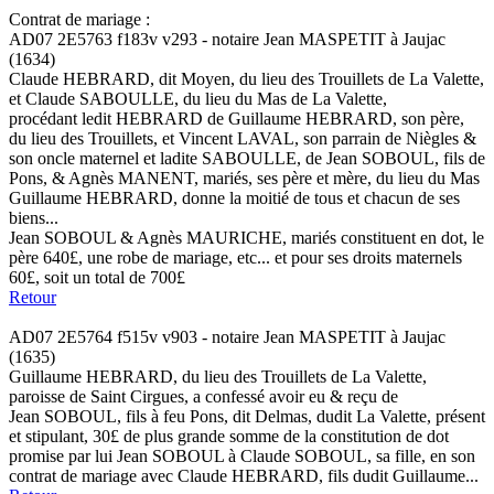
Contrat de mariage :
AD07 2E5763 f183v v293 - notaire Jean MASPETIT à Jaujac
(1634)
Claude HEBRARD, dit Moyen, du lieu des Trouillets de La Valette,
et Claude SABOULLE, du lieu du Mas de La Valette,
procédant ledit HEBRARD de Guillaume HEBRARD, son père,
du lieu des Trouillets, et Vincent LAVAL, son parrain de Niègles &
son oncle maternel et ladite SABOULLE, de Jean SOBOUL, fils de
Pons, & Agnès MANENT, mariés, ses père et mère, du lieu du Mas
Guillaume HEBRARD, donne la moitié de tous et chacun de ses
biens...
Jean SOBOUL & Agnès MAURICHE, mariés constituent en dot, le
père 640£, une robe de mariage, etc... et pour ses droits maternels
60£, soit un total de 700£
Retour
AD07 2E5764 f515v v903 - notaire Jean MASPETIT à Jaujac
(1635)
Guillaume HEBRARD, du lieu des Trouillets de La Valette,
paroisse de Saint Cirgues, a confessé avoir eu & reçu de
Jean SOBOUL, fils à feu Pons, dit Delmas, dudit La Valette, présent
et stipulant, 30£ de plus grande somme de la constitution de dot
promise par lui Jean SOBOUL à Claude SOBOUL, sa fille, en son
contrat de mariage avec Claude HEBRARD, fils dudit Guillaume...