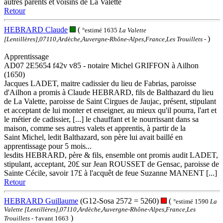
autres parents et voisins de La Valette
Retour
HEBRARD Claude
(
°estimé 1635
La Valette
)
[Lentillères],07110,Ardèche,Auvergne-Rhône-Alpes,France,Les Trouillets
-
Apprentissage
AD07 2E5654 f42v v85 - notaire Michel GRIFFON à Ailhon
(1650)
Jacques LADET, maitre cadissier du lieu de Fabrias, paroisse
d'Ailhon a promis à Claude HEBRARD, fils de Balthazard du lieu
de La Valette, paroisse de Saint Cirgues de Jaujac, présent, stipulant
et acceptant de lui monter et enseigner, au mieux qu'il pourra, l'art et
le métier de cadissier, [...] le chauffant et le nourrissant dans sa
maison, comme ses autres valets et apprentis, à partir de la
Saint Michel, ledit Balthazard, son père lui avait baillé en
apprentissage pour 5 mois...
lesdits HEBRARD, père & fils, ensemble ont promis audit LADET,
stipulant, acceptant, 20£ sur Jean ROUSSET de Gensac, paroisse de
Sainte Cécile, savoir 17£ à l'acquêt de feue Suzanne MANENT [...]
Retour
HEBRARD Guillaume
(G12-Sosa 2572 = 5260)
(
°estimé 1590
La
Valette [Lentillères],07110,Ardèche,Auvergne-Rhône-Alpes,France,Les
)
Trouillets
- †avant 1663