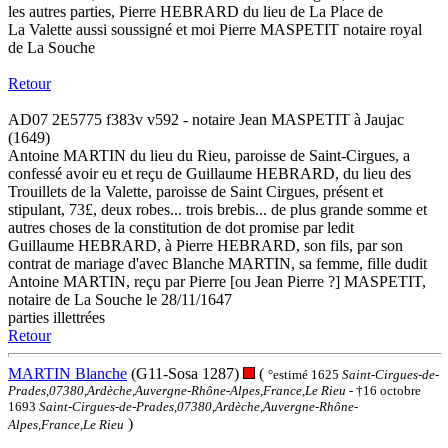
les autres parties, Pierre HEBRARD du lieu de La Place de
La Valette aussi soussigné et moi Pierre MASPETIT notaire royal
de La Souche
Retour
AD07 2E5775 f383v v592 - notaire Jean MASPETIT à Jaujac
(1649)
Antoine MARTIN du lieu du Rieu, paroisse de Saint-Cirgues, a
confessé avoir eu et reçu de Guillaume HEBRARD, du lieu des
Trouillets de la Valette, paroisse de Saint Cirgues, présent et
stipulant, 73£, deux robes... trois brebis... de plus grande somme et
autres choses de la constitution de dot promise par ledit
Guillaume HEBRARD, à Pierre HEBRARD, son fils, par son
contrat de mariage d'avec Blanche MARTIN, sa femme, fille dudit
Antoine MARTIN, reçu par Pierre [ou Jean Pierre ?] MASPETIT,
notaire de La Souche le 28/11/1647
parties illettrées
Retour
MARTIN Blanche
(G11-Sosa 1287)
(
°estimé 1625
Saint-Cirgues-de-
Prades,07380,Ardèche,Auvergne-Rhône-Alpes,France,Le Rieu
- †16 octobre
1693
Saint-Cirgues-de-Prades,07380,Ardèche,Auvergne-Rhône-
)
Alpes,France,Le Rieu