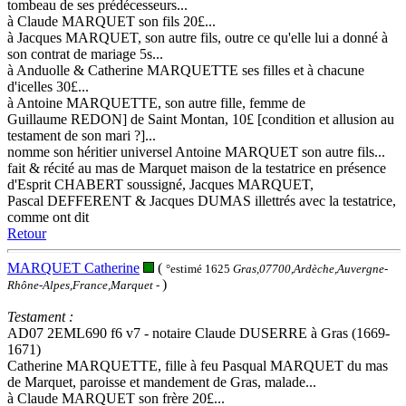
tombeau de ses prédécesseurs...
à Claude MARQUET son fils 20£...
à Jacques MARQUET, son autre fils, outre ce qu'elle lui a donné à
son contrat de mariage 5s...
à Anduolle & Catherine MARQUETTE ses filles et à chacune
d'icelles 30£...
à Antoine MARQUETTE, son autre fille, femme de
Guillaume REDON] de Saint Montan, 10£ [condition et allusion au
testament de son mari ?]...
nomme son héritier universel Antoine MARQUET son autre fils...
fait & récité au mas de Marquet maison de la testatrice en présence
d'Esprit CHABERT soussigné, Jacques MARQUET,
Pascal DEFFERENT & Jacques DUMAS illettrés avec la testatrice,
comme ont dit
Retour
MARQUET Catherine
(
°estimé 1625
Gras,07700,Ardèche,Auvergne-
)
Rhône-Alpes,France,Marquet
-
Testament :
AD07 2EML690 f6 v7 - notaire Claude DUSERRE à Gras (1669-
1671)
Catherine MARQUETTE, fille à feu Pasqual MARQUET du mas
de Marquet, paroisse et mandement de Gras, malade...
à Claude MARQUET son frère 20£...