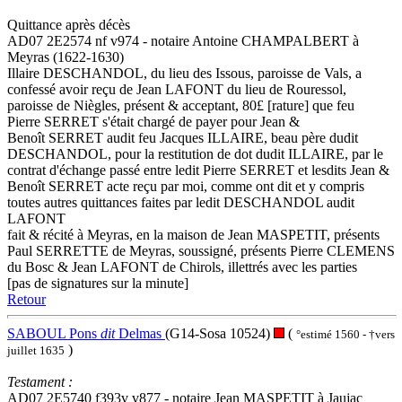
Quittance après décès
AD07 2E2574 nf v974 - notaire Antoine CHAMPALBERT à
Meyras (1622-1630)
Illaire DESCHANDOL, du lieu des Issous, paroisse de Vals, a
confessé avoir reçu de Jean LAFONT du lieu de Rouressol,
paroisse de Niègles, présent & acceptant, 80£ [rature] que feu
Pierre SERRET s'était chargé de payer pour Jean &
Benoît SERRET audit feu Jacques ILLAIRE, beau père dudit
DESCHANDOL, pour la restitution de dot dudit ILLAIRE, par le
contrat d'échange passé entre ledit Pierre SERRET et lesdits Jean &
Benoît SERRET acte reçu par moi, comme ont dit et y compris
toutes autres quittances faites par ledit DESCHANDOL audit
LAFONT
fait & récité à Meyras, en la maison de Jean MASPETIT, présents
Paul SERRETTE de Meyras, soussigné, présents Pierre CLEMENS
du Bosc & Jean LAFONT de Chirols, illettrés avec les parties
[pas de signatures sur la minute]
Retour
SABOUL Pons
dit
Delmas
(G14-Sosa 10524)
(
°estimé 1560 - †vers
)
juillet 1635
Testament :
AD07 2E5740 f393v v877 - notaire Jean MASPETIT à Jaujac