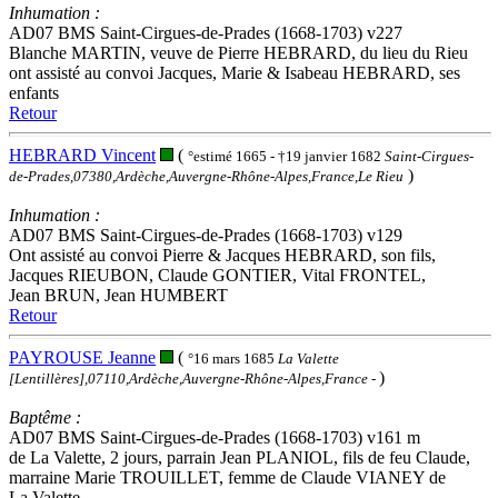
Inhumation :
AD07 BMS Saint-Cirgues-de-Prades (1668-1703) v227
Blanche MARTIN, veuve de Pierre HEBRARD, du lieu du Rieu
ont assisté au convoi Jacques, Marie & Isabeau HEBRARD, ses
enfants
Retour
HEBRARD Vincent
(
°estimé 1665 - †19 janvier 1682
Saint-Cirgues-
)
de-Prades,07380,Ardèche,Auvergne-Rhône-Alpes,France,Le Rieu
Inhumation :
AD07 BMS Saint-Cirgues-de-Prades (1668-1703) v129
Ont assisté au convoi Pierre & Jacques HEBRARD, son fils,
Jacques RIEUBON, Claude GONTIER, Vital FRONTEL,
Jean BRUN, Jean HUMBERT
Retour
PAYROUSE Jeanne
(
°16 mars 1685
La Valette
)
[Lentillères],07110,Ardèche,Auvergne-Rhône-Alpes,France
-
Baptême :
AD07 BMS Saint-Cirgues-de-Prades (1668-1703) v161 m
de La Valette, 2 jours, parrain Jean PLANIOL, fils de feu Claude,
marraine Marie TROUILLET, femme de Claude VIANEY de
La Valette