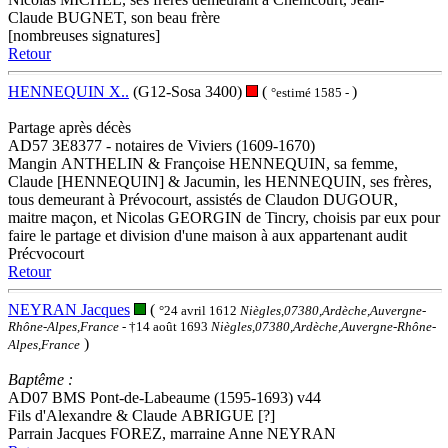
Claude BUGNET, son beau frère
[nombreuses signatures]
Retour
HENNEQUIN X..
(G12-Sosa 3400)
(
)
°estimé 1585 -
Partage après décès
AD57 3E8377 - notaires de Viviers (1609-1670)
Mangin ANTHELIN & Françoise HENNEQUIN, sa femme,
Claude [HENNEQUIN] & Jacumin, les HENNEQUIN, ses frères,
tous demeurant à Prévocourt, assistés de Claudon DUGOUR,
maitre maçon, et Nicolas GEORGIN de Tincry, choisis par eux pour
faire le partage et division d'une maison à aux appartenant audit
Précvocourt
Retour
NEYRAN Jacques
(
°24 avril 1612
Niègles,07380,Ardèche,Auvergne-
Rhône-Alpes,France
- †14 août 1693
Niègles,07380,Ardèche,Auvergne-Rhône-
)
Alpes,France
Baptême :
AD07 BMS Pont-de-Labeaume (1595-1693) v44
Fils d'Alexandre & Claude ABRIGUE [?]
Parrain Jacques FOREZ, marraine Anne NEYRAN