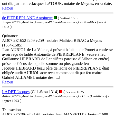
ont dit, par maitre Jacques LATOUR, notaire de Meyras, en sa date,
Retour
de PIERREPLANE Antoinette
(
°estimé 1555
Jaujac,07380,Ardèche,Auvergne-Rhône-Alpes,France,Les Roudils
- †avant
)
1603
Quittance
AD07 2E1652 f259 v259 - notaire Mathieu BISAC à Meyras
(1584-1585)
Jean AURIOL de La Valette, à présent habitant de Prunet a confessé
avoir reçu de ladite Antoinette de PIERREPLANE [veuve à feu
Guillaume HEBRARD de Lentillères paroisse d'Ailhon en entête]
présente 7 écus de laquelle somme ou plus grande feu
Jacques HEBRARD beau père de ladite de PIERREPLANE était
obligée audit AURIOL acte reçu comme ont dit par feu maitre
Gabriel ALLAMEL notaire des [...]
Retour
LADET Jacques
(G11-Sosa 1314)
(
°estimé 1625
Ailhon,07200,Ardèche,Auvergne-Rhône-Alpes,France,Le Cros [Lentillères]
-
)
†après 1703
Transaction
AD07 2E5796 nf v194 - notaire Jean MASPETIT à Jaujac (1689-