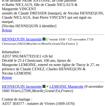
et de défunte Nicole ANTOINE, de cette paroisse
et Barbe NICLAUS, fille de Claude NICLAUS &
Marguerite VINCENT
assistés de Claude DRESSER [marque], de Nicolas HENNEQUIN,
Claude NICLAUS, Jean Pierre VINCENT qui ont signé ou
marqué,
[Nicolas HENNEQUIN à identifier]
Retour
HENNEQUIN Jacquemin
(
°estimé 1630 - †25 novembre 1718
)
Chenicourt,54610,Meurthe-et-Moselle,Grand Est,France
Inhumation :
AD57 9NUM/677ED1E1 v26 hd
Décédé le 25 à Chenicourt, 100 ans, époux de
Mangeotte LEMOINE, enterré en notre église de Tincry le 27, en
présence de Claude CENEZ, Charles HENNEQUIN &
Nicolas LEMOINE
Retour
HENNEQUIN Jacquemin
×
LEMOINE Mangeotte
(9 novembre
1660
Viviers,57590,Moselle,Grand Est,France
)
Contrat de mariage :
AD57 3E8377 - notaires de Viviers (1609-1670)