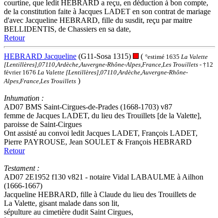
courtine, que ledit HEBRARD a reçu, en déduction à bon compte,
de la constitution faite à Jacques LADET en son contrat de mariage
d'avec Jacqueline HEBRARD, fille du susdit, reçu par maitre
BELLIDENTIS, de Chassiers en sa date,
Retour
HEBRARD Jacqueline
(G11-Sosa 1315)
(
°estimé 1635
La Valette
[Lentillères],07110,Ardèche,Auvergne-Rhône-Alpes,France,Les Trouillets
- †12
février 1676
La Valette [Lentillères],07110,Ardèche,Auvergne-Rhône-
)
Alpes,France,Les Trouillets
Inhumation :
AD07 BMS Saint-Cirgues-de-Prades (1668-1703) v87
femme de Jacques LADET, du lieu des Trouillets [de la Valette],
paroisse de Saint-Cirgues
Ont assisté au convoi ledit Jacques LADET, François LADET,
Pierre PAYROUSE, Jean SOULET & François HEBRARD
Retour
Testament :
AD07 2E1952 f130 v821 - notaire Vidal LABAULME à Ailhon
(1666-1667)
Jacqueline HEBRARD, fille à Claude du lieu des Trouillets de
La Valette, gisant malade dans son lit,
sépulture au cimetière dudit Saint Cirgues,