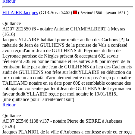
Retour
HILAIRE Jacques
(G13-Sosa 5462)
(
)
°estimé 1580 - †avant 1631
Quittance
AD07 2E2550 f6 - notaire Antoine CHAMPALBERT à Meyras
(1616)
Jacques YLLAIRE habitant pour rentier au lieu des Cachons [?] la
métairie de Jean de GUILHENS de la paroisse de Vals a confessé
avoir reçu d'autre Jean de GUILHENS dit Peyronet du lieu de
Leyronac paroisse de Niègles présent & acceptant 60£ savoir
réellement 30£ en bonne monnaie et les autres 30£ par moyen de la
rémission faite par autre Jean de GUILHENS du lieu des Cachonets
audit de GUILHENS son frère sur ledit YLLAIRE en déduction du
prix contenu au contât d'arrentement entre eux passé reçu par maitre
TAILHAND notaire en sa date pour 60£ et semblable contenue des
l'obligation consentie par ledit Jean de GUILHENS de Leyronac en
faveur dudit YLLAIRE reçue par moi notaire le 19/01/1615...
[une quittance pour l'arrentement suit]
Retour
Quittance
AD07 2E546 f138 v137 - notaire Pierre du SERRE à Aubenas
(1626)
Jacques PLANIOL de la ville d'Aubenas a confessé avoir eu er reçu