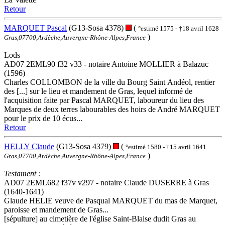
Retour
MARQUET Pascal
(G13-Sosa 4378)
(
°estimé 1575 - †18 avril 1628
)
Gras,07700,Ardèche,Auvergne-Rhône-Alpes,France
Lods
AD07 2EML90 f32 v33 - notaire Antoine MOLLIER à Balazuc
(1596)
Charles COLLOMBON de la ville du Bourg Saint Andéol, rentier
des [...] sur le lieu et mandement de Gras, lequel informé de
l'acquisition faite par Pascal MARQUET, laboureur du lieu des
Marques de deux terres labourables des hoirs de André MARQUET
pour le prix de 10 écus...
Retour
HELLY Claude
(G13-Sosa 4379)
(
°estimé 1580 - †15 avril 1641
)
Gras,07700,Ardèche,Auvergne-Rhône-Alpes,France
Testament :
AD07 2EML682 f37v v297 - notaire Claude DUSERRE à Gras
(1640-1641)
Glaude HELIE veuve de Pasqual MARQUET du mas de Marquet,
paroisse et mandement de Gras...
[sépulture] au cimetière de l'église Saint-Blaise dudit Gras au