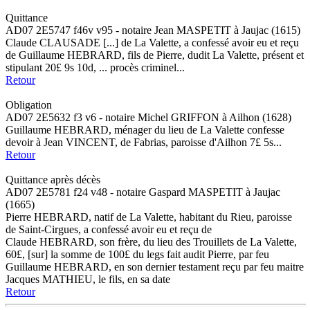
Quittance
AD07 2E5747 f46v v95 - notaire Jean MASPETIT à Jaujac (1615)
Claude CLAUSADE [...] de La Valette, a confessé avoir eu et reçu
de Guillaume HEBRARD, fils de Pierre, dudit La Valette, présent et
stipulant 20£ 9s 10d, ... procès criminel...
Retour
Obligation
AD07 2E5632 f3 v6 - notaire Michel GRIFFON à Ailhon (1628)
Guillaume HEBRARD, ménager du lieu de La Valette confesse
devoir à Jean VINCENT, de Fabrias, paroisse d'Ailhon 7£ 5s...
Retour
Quittance après décès
AD07 2E5781 f24 v48 - notaire Gaspard MASPETIT à Jaujac
(1665)
Pierre HEBRARD, natif de La Valette, habitant du Rieu, paroisse
de Saint-Cirgues, a confessé avoir eu et reçu de
Claude HEBRARD, son frère, du lieu des Trouillets de La Valette,
60£, [sur] la somme de 100£ du legs fait audit Pierre, par feu
Guillaume HEBRARD, en son dernier testament reçu par feu maitre
Jacques MATHIEU, le fils, en sa date
Retour