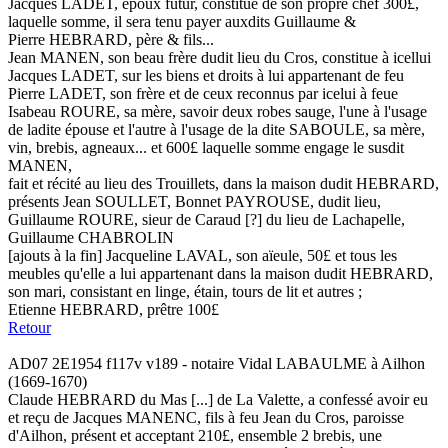
Jacques LADET, époux futur, constitue de son propre chef 300£,
laquelle somme, il sera tenu payer auxdits Guillaume &
Pierre HEBRARD, père & fils...
Jean MANEN, son beau frère dudit lieu du Cros, constitue à icellui
Jacques LADET, sur les biens et droits à lui appartenant de feu
Pierre LADET, son frère et de ceux reconnus par icelui à feue
Isabeau ROURE, sa mère, savoir deux robes sauge, l'une à l'usage
de ladite épouse et l'autre à l'usage de la dite SABOULE, sa mère,
vin, brebis, agneaux... et 600£ laquelle somme engage le susdit
MANEN,
fait et récité au lieu des Trouillets, dans la maison dudit HEBRARD,
présents Jean SOULLET, Bonnet PAYROUSE, dudit lieu,
Guillaume ROURE, sieur de Caraud [?] du lieu de Lachapelle,
Guillaume CHABROLIN
[ajouts à la fin] Jacqueline LAVAL, son aïeule, 50£ et tous les
meubles qu'elle a lui appartenant dans la maison dudit HEBRARD,
son mari, consistant en linge, étain, tours de lit et autres ;
Etienne HEBRARD, prêtre 100£
Retour
AD07 2E1954 f117v v189 - notaire Vidal LABAULME à Ailhon
(1669-1670)
Claude HEBRARD du Mas [...] de La Valette, a confessé avoir eu
et reçu de Jacques MANENC, fils à feu Jean du Cros, paroisse
d'Ailhon, présent et acceptant 210£, ensemble 2 brebis, une