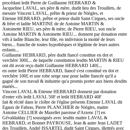
procédant ledit Pierre de Guillaume HEBRARD &
Jacqueline LAVAL, ses père & mère, dudit lieu des Trouillets, de
messire Vincent LAVAL, prêtre & prieur de Niègles, et
Etienne HEBRARD, prêtre et prieur dudit Saint Cirgues, ses oncle
& frère et ladite MARTINE de de Antoine MARTIN &
Antoinette RIEU, ses père & mère, de Pierre RIEU, son oncle
Antoine MARTIN & Antoinette RIEU... donnent par donation entre
vifs à ladite Blanche, leur fille, en indivision la moitié de leurs
biens... franche de toutes hypothèques et légitime de leurs autres
enfants...
Guillaume HEBRARD, père dudit fiancé constitue en dot et
verchère 300£... de laquelle constitution lesdits MARTIN & RIEU
ont dit avoir reçu dudit Guillaume HEBRARD 140£...
en outre ledit Pierre HEBRARD, fiancé s'est constitué en dot et
verchère 100£ et une robe serge rase pour ladite fiancée qu'il a
gagné de son travail & industrie qu'a promis porter aux biens desdits
mariés...
Vincent LAVAL & Etienne HEBRARD donnent par donation
d'entre vifs ledit LAVAL 50F et ledit HEBRARD 40F
fait & récité dans le cloître de l'église présents Etienne LAVAL dit
Egaux de Fabras, Pierre PLANCHIER de Niègles, maitre
Antoine CELLIER de Mazellet paroisse d'Arzenc [?] en
Gévaldalday [?] soussignés avec lesdits maitre LAVAL &
HEBRARD, et Bonnet PAYROUSE, Jean & autre Jean LADET
des Trouillets, André ISSARTEL dudit Saint Cirgues, illettrés avec