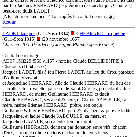
par feu Jacques HEBRARD [le prénom a été surchargé : Claude ?]
beau-père dudit LADET
[NB : dernier paiement 44 ans après le contrat de mariage]
Retour
LADET Jacques
(G11-Sosa 1314)
×
HEBRARD Jacqueline
(G11-Sosa 1315)
(20 novembre 1657
Chassiers,07110,Ardèche,Auvergne-Rhône-Alpes,France
)
Contrat de mariage :
AD07 1Mi228 f566 v1157 - notaire Claude BELLIDENTIS à
Chassiers (1654-1657)
Jacques LADET, fils à feu Pierre LADET, du lieu du Cros, paroisse
d'Ailhon, y vivant,
et Jacqueline HEBRARD, fille de Claude HEBRARD du lieu des
Trouillets de la Valette, paroisse de Saint-Cirgues, procédant ladite
HEBRARD, de maitre Guillaume HEBRARD et dudit
Claude HEBRARD, ses aïeul & père, et Claude SABOULE, sa
mère, maitre Etienne HEBRARD, prêtre, son oncle
Guillaume & Pierre HEBRARD, père & fils, aïeul & père de ladite
Jacqueline, et ladite Claude SABOULLE, sa mère, et
Jacqueline LAVALE, son aïeule, femme dudit
Guillaume HEBRARD, donnent par donation entre vifs, chacun
d'eux, la moitié entière de tous et chacun de leurs biens,