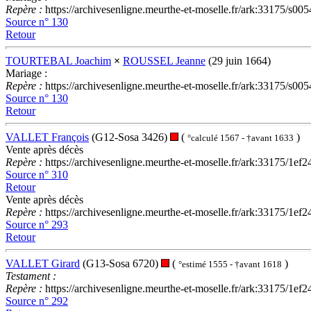
Repère :
https://archivesenligne.meurthe-et-moselle.fr/ark:33175
Source n° 130
Retour
TOURTEBAL Joachim
×
ROUSSEL Jeanne
(29 juin 1664)
Mariage :
Repère :
https://archivesenligne.meurthe-et-moselle.fr/ark:33175
Source n° 130
Retour
VALLET François
(G12-Sosa 3426)
(
)
°calculé 1567 - †avant 1633
Vente après décès
Repère :
https://archivesenligne.meurthe-et-moselle.fr/ark:33175
Source n° 310
Retour
Vente après décès
Repère :
https://archivesenligne.meurthe-et-moselle.fr/ark:33175
Source n° 293
Retour
VALLET Girard
(G13-Sosa 6720)
(
)
°estimé 1555 - †avant 1618
Testament :
Repère :
https://archivesenligne.meurthe-et-moselle.fr/ark:33175
Source n° 292