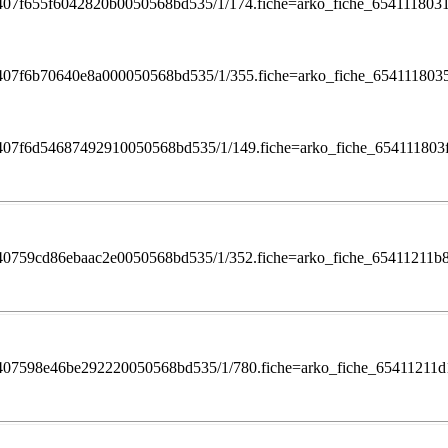
/1ef2407f655f6042820b0050568bd535/1/174.fiche=arko_fiche_65411180
/1ef2407f6b70640e8a000050568bd535/1/355.fiche=arko_fiche_65411180
/1ef2407f6d54687492910050568bd535/1/149.fiche=arko_fiche_65411180
/1ef240759cd86ebaac2e0050568bd535/1/352.fiche=arko_fiche_65411211
/1ef2407598e46be292220050568bd535/1/780.fiche=arko_fiche_6541121