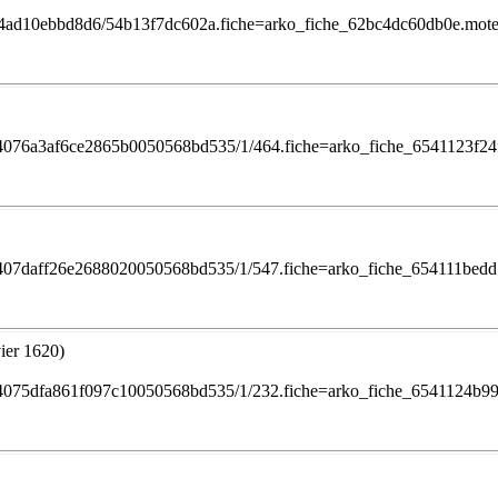
/s0054ad10ebbd8d6/54b13f7dc602a.fiche=arko_fiche_62bc4dc60db0e.mo
/1ef24076a3af6ce2865b0050568bd535/1/464.fiche=arko_fiche_6541123f
/1ef2407daff26e2688020050568bd535/1/547.fiche=arko_fiche_654111be
ier 1620)
/1ef24075dfa861f097c10050568bd535/1/232.fiche=arko_fiche_6541124b