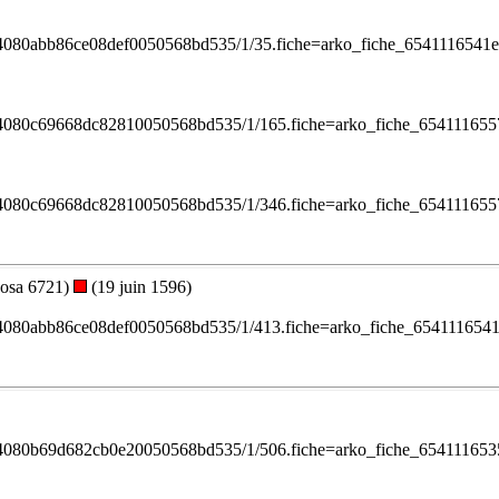
/1ef24080abb86ce08def0050568bd535/1/35.fiche=arko_fiche_654111654
/1ef24080c69668dc82810050568bd535/1/165.fiche=arko_fiche_6541116
/1ef24080c69668dc82810050568bd535/1/346.fiche=arko_fiche_6541116
osa 6721)
(19 juin 1596)
/1ef24080abb86ce08def0050568bd535/1/413.fiche=arko_fiche_65411165
/1ef24080b69d682cb0e20050568bd535/1/506.fiche=arko_fiche_6541116