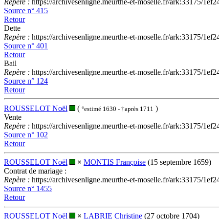
Repère :
https://archivesenligne.meurthe-et-moselle.fr/ark:33175
Source n° 415
Retour
Dette
Repère :
https://archivesenligne.meurthe-et-moselle.fr/ark:33175
Source n° 401
Retour
Bail
Repère :
https://archivesenligne.meurthe-et-moselle.fr/ark:33175
Source n° 124
Retour
ROUSSELOT Noël
(
)
°estimé 1630 - †après 1711
Vente
Repère :
https://archivesenligne.meurthe-et-moselle.fr/ark:33175
Source n° 102
Retour
ROUSSELOT Noël
×
MONTIS Françoise
(15 septembre 1659)
Contrat de mariage :
Repère :
https://archivesenligne.meurthe-et-moselle.fr/ark:33175
Source n° 1455
Retour
ROUSSELOT Noël
×
LABRIE Christine
(27 octobre 1704)