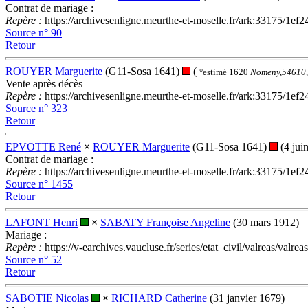
Contrat de mariage :
Repère :
https://archivesenligne.meurthe-et-moselle.fr/ark:33175
Source n° 90
Retour
ROUYER Marguerite
(G11-Sosa 1641)
(
°estimé 1620
Nomeny,54610,
Vente après décès
Repère :
https://archivesenligne.meurthe-et-moselle.fr/ark:33175
Source n° 323
Retour
EPVOTTE René
×
ROUYER Marguerite
(G11-Sosa 1641)
(4 jui
Contrat de mariage :
Repère :
https://archivesenligne.meurthe-et-moselle.fr/ark:33175
Source n° 1455
Retour
LAFONT Henri
×
SABATY Françoise Angeline
(30 mars 1912)
Mariage :
Repère :
https://v-earchives.vaucluse.fr/series/etat_civil/valre
Source n° 52
Retour
SABOTIE Nicolas
×
RICHARD Catherine
(31 janvier 1679)