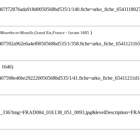
/1ef2407f72876ada918d0050568bd535/1/140.fiche=arko_fiche_65411180
)
Meurthe-et-Moselle,Grand Est,France
- †avant 1685
/1ef2407592a962e6a4ef0050568bd535/1/358.fiche=arko_fiche_65411211
n 1646)
/1ef2407598e46be292220050568bd535/1/41.fiche=arko_fiche_65411211d
as/valreas_336?img=FRAD084_01E138_051_0093.jpg&levelDescription=F