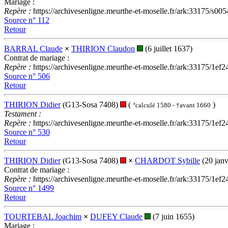
Mariage :
Repère :
https://archivesenligne.meurthe-et-moselle.fr/ark:33175
Source n° 112
Retour
BARRAL Claude
×
THIRION Claudon
(6 juillet 1637)
Contrat de mariage :
Repère :
https://archivesenligne.meurthe-et-moselle.fr/ark:33175
Source n° 506
Retour
THIRION Didier
(G13-Sosa 7408)
(
)
°calculé 1580 - †avant 1660
Testament :
Repère :
https://archivesenligne.meurthe-et-moselle.fr/ark:33175
Source n° 530
Retour
THIRION Didier
(G13-Sosa 7408)
×
CHARDOT Sybille
(20 janv
Contrat de mariage :
Repère :
https://archivesenligne.meurthe-et-moselle.fr/ark:33175
Source n° 1499
Retour
TOURTEBAL Joachim
×
DUFEY Claude
(7 juin 1655)
Mariage :