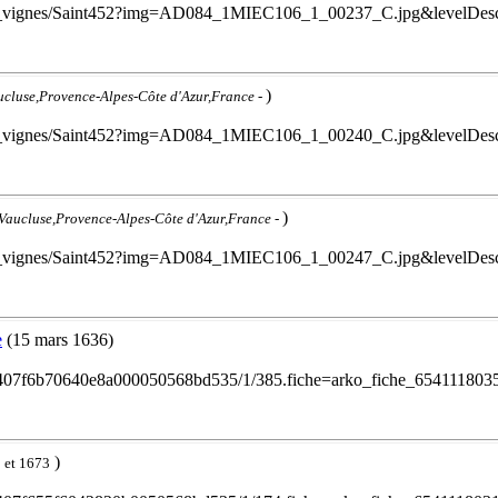
cile_les_vignes/Saint452?img=AD084_1MIEC106_1_00237_C.jpg&levelDe
)
ucluse,Provence-Alpes-Côte d'Azur,France
-
cile_les_vignes/Saint452?img=AD084_1MIEC106_1_00240_C.jpg&levelDe
)
,Vaucluse,Provence-Alpes-Côte d'Azur,France
-
cile_les_vignes/Saint452?img=AD084_1MIEC106_1_00247_C.jpg&levelDe
e
(15 mars 1636)
/1ef2407f6b70640e8a000050568bd535/1/385.fiche=arko_fiche_65411180
)
1 et 1673