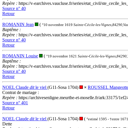
Repère :
https://v-earchives.vaucluse.fr/series/etat_civil/ste_ce
Source n° 40
Retour
ROMANIN Jean
(
°10 novembre 1619
Sainte-Cécile-les-Vignes,84290,Va
Baptême :
Repère :
https://v-earchives.vaucluse.fr/series/etat_civil/ste_ce
Source n° 40
Retour
ROMANIN Louise
(
°19 novembre 1621
Sainte-Cécile-les-Vignes,84290
Baptême :
Repère :
https://v-earchives.vaucluse.fr/series/etat_civil/ste_ce
Source n° 40
Retour
NOEL Claude
dit
le viel
(G11-Sosa 1704)
×
ROUSSEL Mangeott
Contrat de mariage :
Repère :
https://archivesenligne.meurthe-et-moselle.fr/ark:33175
Source n° 401
Retour
NOEL Claude
dit
le viel
(G11-Sosa 1704)
(
°estimé 1595 - †entre 167
Dette