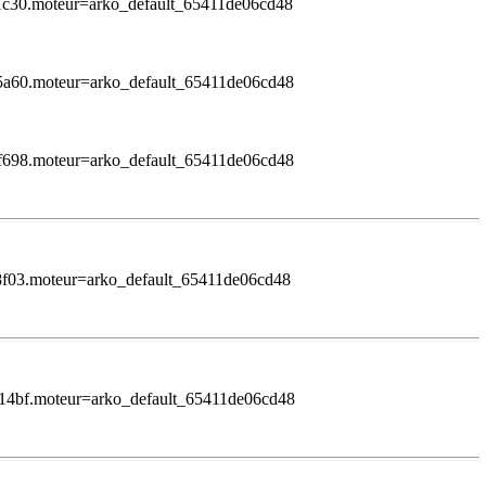
31c30.moteur=arko_default_65411de06cd48
35a60.moteur=arko_default_65411de06cd48
3f698.moteur=arko_default_65411de06cd48
b8f03.moteur=arko_default_65411de06cd48
1d14bf.moteur=arko_default_65411de06cd48