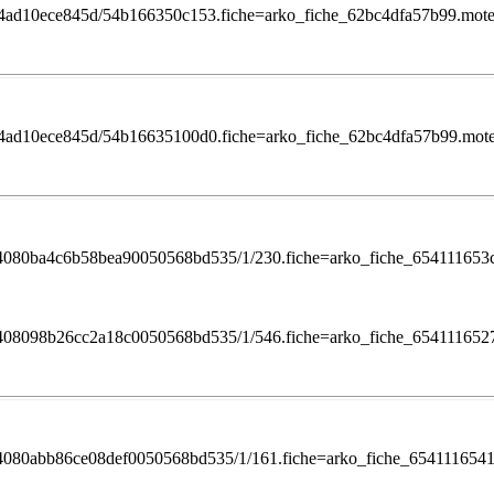
/s0054ad10ece845d/54b166350c153.fiche=arko_fiche_62bc4dfa57b99.mo
/s0054ad10ece845d/54b16635100d0.fiche=arko_fiche_62bc4dfa57b99.mo
/1ef24080ba4c6b58bea90050568bd535/1/230.fiche=arko_fiche_6541116
/1ef2408098b26cc2a18c0050568bd535/1/546.fiche=arko_fiche_6541116
/1ef24080abb86ce08def0050568bd535/1/161.fiche=arko_fiche_65411165