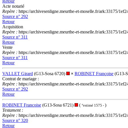
Retour
Acte notarié
Repère :
https://archivesenligne.meurthe-et-moselle.fr/ark:33175
Source n° 292
Retour
Acquisition
Repère :
https://archivesenligne.meurthe-et-moselle.fr/ark:33175
Source n° 311
Retour
Vente
Repère :
https://archivesenligne.meurthe-et-moselle.fr/ark:33175
Source n° 311
Retour
VALLET Girard
(G13-Sosa 6720)
×
ROBINET Françoise
(G13-S
Contrat de mariage :
Repère :
https://archivesenligne.meurthe-et-moselle.fr/ark:33175
Source n° 292
Retour
ROBINET Françoise
(G13-Sosa 6721)
(
)
°estimé 1575 -
Testament :
Repère :
https://archivesenligne.meurthe-et-moselle.fr/ark:33175
Source n° 320
Retour