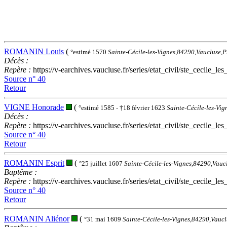
ROMANIN Louis
(
°estimé 1570
Sainte-Cécile-les-Vignes,84290,Vaucluse,
Décès :
Repère :
https://v-earchives.vaucluse.fr/series/etat_civil/ste_ce
Source n° 40
Retour
VIGNE Honorade
(
°estimé 1585 - †18 février 1623
Sainte-Cécile-les-Vi
Décès :
Repère :
https://v-earchives.vaucluse.fr/series/etat_civil/ste_ce
Source n° 40
Retour
ROMANIN Esprit
(
°25 juillet 1607
Sainte-Cécile-les-Vignes,84290,Vauc
Baptême :
Repère :
https://v-earchives.vaucluse.fr/series/etat_civil/ste_ce
Source n° 40
Retour
ROMANIN Aliénor
(
°31 mai 1609
Sainte-Cécile-les-Vignes,84290,Vauc