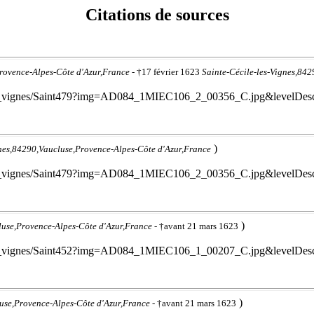
Citations de sources
Provence-Alpes-Côte d'Azur,France
- †17 février 1623
Sainte-Cécile-les-Vignes,84
cile_les_vignes/Saint479?img=AD084_1MIEC106_2_00356_C.jpg&levelDe
)
gnes,84290,Vaucluse,Provence-Alpes-Côte d'Azur,France
cile_les_vignes/Saint479?img=AD084_1MIEC106_2_00356_C.jpg&levelDe
)
luse,Provence-Alpes-Côte d'Azur,France
- †avant 21 mars 1623
cile_les_vignes/Saint452?img=AD084_1MIEC106_1_00207_C.jpg&levelDe
)
luse,Provence-Alpes-Côte d'Azur,France
- †avant 21 mars 1623