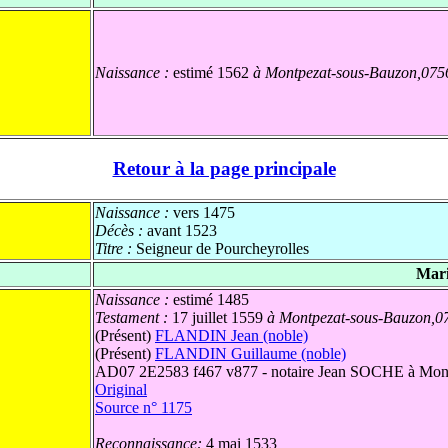
Naissance :
estimé 1562
à Montpezat-sous-Bauzon,0756
Retour à la page principale
Naissance :
vers 1475
Décès :
avant 1523
Titre :
Seigneur de Pourcheyrolles
Mari
Naissance :
estimé 1485
Testament :
17 juillet 1559
à Montpezat-sous-Bauzon,0
(Présent)
FLANDIN Jean (noble)
(Présent)
FLANDIN Guillaume (noble)
AD07 2E2583 f467 v877 - notaire Jean SOCHE à Mont
Original
Source n° 1175
Reconnaissance:
4 mai 1533