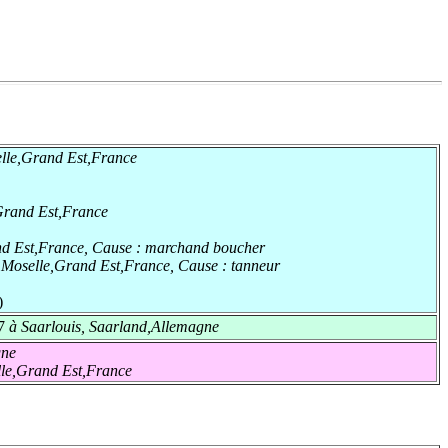
lle,Grand Est,France
Grand Est,France
d Est,France
,
Cause :
marchand boucher
,Moselle,Grand Est,France
,
Cause :
tanneur
)
7
à Saarlouis, Saarland,Allemagne
gne
le,Grand Est,France