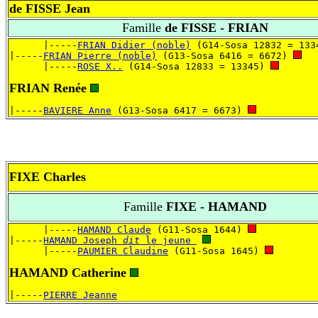
de FISSE Jean
Famille
de FISSE - FRIAN
      |-----
FRIAN Didier (noble)
 (G14-Sosa 12832 = 133
|-----
FRIAN Pierre (noble)
 (G13-Sosa 6416 = 6672) 
      |-----
ROSE X..
 (G14-Sosa 12833 = 13345) 
FRIAN Renée
|-----
BAVIERE Anne
 (G13-Sosa 6417 = 6673) 
FIXE Charles
Famille
FIXE - HAMAND
      |-----
HAMAND Claude
 (G11-Sosa 1644) 
|-----
HAMAND Joseph 
dit
 le jeune 
      |-----
PAUMIER Claudine
 (G11-Sosa 1645) 
HAMAND Catherine
|-----
PIERRE Jeanne