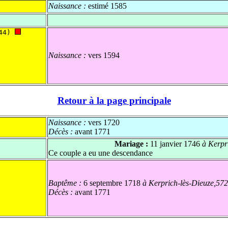
Naissance :
estimé 1585
44) 
Naissance :
vers 1594
Retour à la page principale
Naissance :
vers 1720
Décès :
avant 1771
Mariage :
11 janvier 1746
à Kerpr
Ce couple a eu une descendance
Baptême :
6 septembre 1718
à Kerprich-lès-Dieuze,57
Décès :
avant 1771