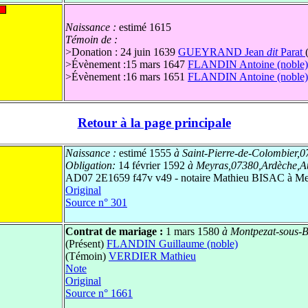
Naissance :
estimé 1615
Témoin de :
>
Donation : 24 juin 1639
GUEYRAND Jean
dit
Parat
>
Évènement :15 mars 1647
FLANDIN Antoine (noble)
>
Évènement :16 mars 1651
FLANDIN Antoine (noble)
Retour à la page principale
Naissance :
estimé 1555
à Saint-Pierre-de-Colombier,
Obligation:
14 février 1592
à Meyras,07380,Ardèche,A
AD07 2E1659 f47v v49 - notaire Mathieu BISAC à Me
Original
Source n° 301
Contrat de mariage :
1 mars 1580
à Montpezat-sous-
(Présent)
FLANDIN Guillaume (noble)
(Témoin)
VERDIER Mathieu
Note
Original
Source n° 1661