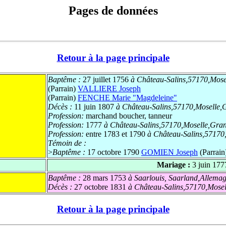
Pages de données
Retour à la page principale
Baptême :
27 juillet 1756
à Château-Salins,57170,Mose
(Parrain)
VALLIERE Joseph
(Parrain)
FENCHE Marie "Magdeleine"
Décès :
11 juin 1807
à Château-Salins,57170,Moselle,
Profession:
marchand boucher, tanneur
Profession:
1777
à Château-Salins,57170,Moselle,Gran
Profession:
entre 1783 et 1790
à Château-Salins,57170
Témoin de :
>
Baptême :
17 octobre 1790
GOMIEN Joseph
(Parrain
Mariage :
3 juin 177
Baptême :
28 mars 1753
à Saarlouis, Saarland,Allema
Décès :
27 octobre 1831
à Château-Salins,57170,Mosel
Retour à la page principale