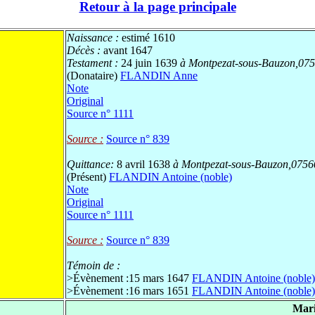
Retour à la page principale
Naissance :
estimé 1610
Décès :
avant 1647
Testament :
24 juin 1639
à Montpezat-sous-Bauzon,075
(Donataire)
FLANDIN Anne
Note
Original
Source n° 1111
Source :
Source n° 839
Quittance:
8 avril 1638
à Montpezat-sous-Bauzon,0756
(Présent)
FLANDIN Antoine (noble)
Note
Original
Source n° 1111
Source :
Source n° 839
Témoin de :
>
Évènement :15 mars 1647
FLANDIN Antoine (noble)
>
Évènement :16 mars 1651
FLANDIN Antoine (noble)
Mari