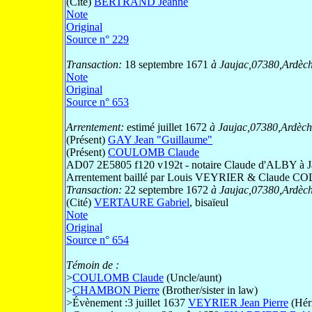
(Cité)
BERTRAND Jeanne
Note
Original
Source n° 229
Transaction:
18 septembre 1671
à Jaujac,07380,Ardèc
Note
Original
Source n° 653
Arrentement:
estimé juillet 1672
à Jaujac,07380,Ardèch
(Présent)
GAY Jean "Guillaume"
(Présent)
COULOMB Claude
AD07 2E5805 f120 v192t - notaire Claude d'ALBY à Jauj
Arrentement baillé par Louis VEYRIER & Claude C
Transaction:
22 septembre 1672
à Jaujac,07380,Ardèc
(Cité)
VERTAURE Gabriel
, bisaïeul
Note
Original
Source n° 654
Témoin de :
>
COULOMB Claude
(Uncle/aunt)
>
CHAMBON Pierre
(Brother/sister in law)
>
Évènement :3 juillet 1637
VEYRIER Jean Pierre
(Héri