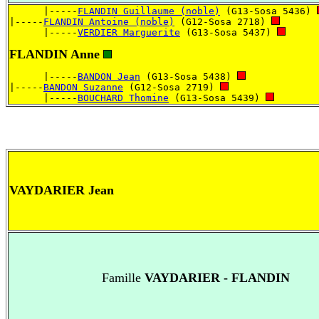
      |-----
FLANDIN Guillaume (noble)
 (G13-Sosa 5436) 
|-----
FLANDIN Antoine (noble)
 (G12-Sosa 2718) 
      |-----
VERDIER Marguerite
 (G13-Sosa 5437) 
FLANDIN Anne
      |-----
BANDON Jean
 (G13-Sosa 5438) 
|-----
BANDON Suzanne
 (G12-Sosa 2719) 
      |-----
BOUCHARD Thomine
 (G13-Sosa 5439) 
VAYDARIER Jean
Famille
VAYDARIER - FLANDIN