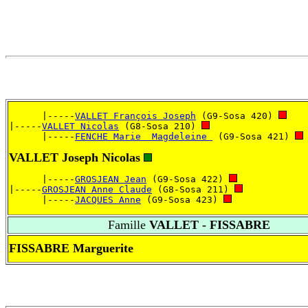
      |-----
VALLET François Joseph
 (G9-Sosa 420) 
|-----
VALLET Nicolas
 (G8-Sosa 210) 
      |-----
FENCHE Marie  Magdeleine 
 (G9-Sosa 421) 
VALLET Joseph Nicolas
      |-----
GROSJEAN Jean
 (G9-Sosa 422) 
|-----
GROSJEAN Anne Claude
 (G8-Sosa 211) 
      |-----
JACQUES Anne
 (G9-Sosa 423) 
Famille
VALLET - FISSABRE
FISSABRE Marguerite