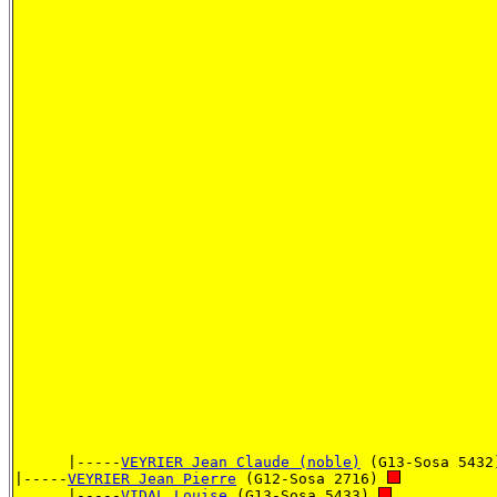
      |-----
VEYRIER Jean Claude (noble)
 (G13-Sosa 5432
|-----
VEYRIER Jean Pierre
 (G12-Sosa 2716) 
      |-----
VIDAL Louise
 (G13-Sosa 5433) 