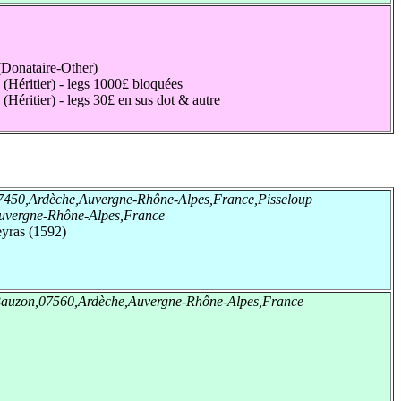
(Donataire-Other)
(Héritier) - legs 1000£ bloquées
(Héritier) - legs 30£ en sus dot & autre
07450,Ardèche,Auvergne-Rhône-Alpes,France,Pisseloup
uvergne-Rhône-Alpes,France
yras (1592)
Bauzon,07560,Ardèche,Auvergne-Rhône-Alpes,France