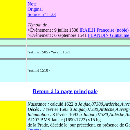
Note
Original
Source n° 1133
Témoin de :
>
Évènement : 9 juillet 1538
IRAILH Françoise (noble)
>
Évènement : 6 septembre 1541
FLANDIN Guillaume 
°estimé 1505 - †avant 1571
°estimé 1510 -
Retour à la page principale
Naissance :
calculé 1622
à Jaujac,07380,Ardèche,Auve
Décès :
7 février 1693
à Jaujac,07380,Ardèche,Auverg
Inhumation :
8 février 1693
à Jaujac,07380,Ardèche,A
AD07 BMS Jaujac (1690-1722) v15 hg
de la Prade, décédé le jour précédent, en présence 