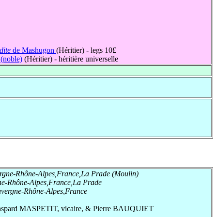
dite
de Mashugon
(Héritier) - legs 10£
(noble)
(Héritier) - héritière universelle
rgne-Rhône-Alpes,France,La Prade (Moulin)
ne-Rhône-Alpes,France,La Prade
uvergne-Rhône-Alpes,France
de Gaspard MASPETIT, vicaire, & Pierre BAUQUIET