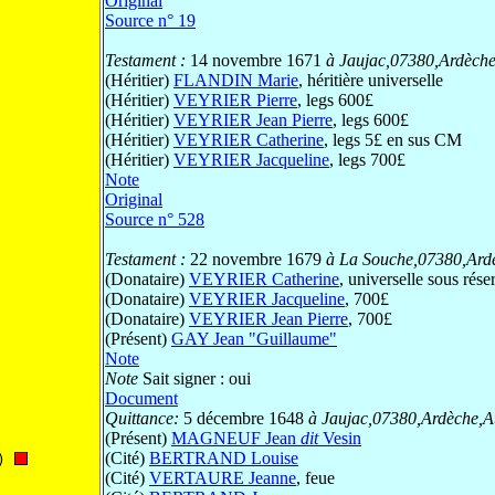
Original
Source n° 19
Testament :
14 novembre 1671
à Jaujac,07380,Ardèch
(Héritier)
FLANDIN Marie
, héritière universelle
(Héritier)
VEYRIER Pierre
, legs 600£
(Héritier)
VEYRIER Jean Pierre
, legs 600£
(Héritier)
VEYRIER Catherine
, legs 5£ en sus CM
(Héritier)
VEYRIER Jacqueline
, legs 700£
Note
Original
Source n° 528
Testament :
22 novembre 1679
à La Souche,07380,Ard
(Donataire)
VEYRIER Catherine
, universelle sous rése
(Donataire)
VEYRIER Jacqueline
, 700£
(Donataire)
VEYRIER Jean Pierre
, 700£
(Présent)
GAY Jean "Guillaume"
Note
Note
Sait signer : oui
Document
Quittance:
5 décembre 1648
à Jaujac,07380,Ardèche,A
(Présent)
MAGNEUF Jean
dit
Vesin
(Cité)
BERTRAND Louise
) 
(Cité)
VERTAURE Jeanne
, feue