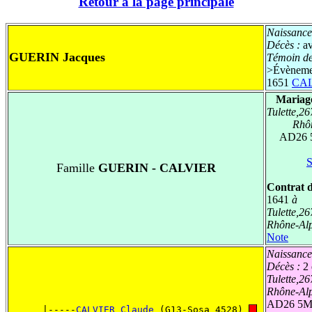
Retour à la page principale
Naissance
Décès :
a
GUERIN Jacques
Témoin de
>
Évèneme
1651
CAL
Mariag
Tulette,2
Rhô
AD26 
S
Famille
GUERIN - CALVIER
Contrat d
1641
à
Tulette,2
Rhône-Al
Note
Naissance
Décès :
2
Tulette,2
Rhône-Al
AD26 5Mi
      |-----
CALVIER Claude
 (G13-Sosa 4528) 