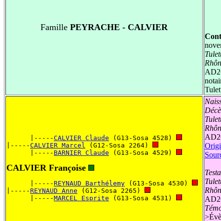
Famille
PEYRACHE - CALVIER
Cont
nove
Tule
Rhôn
AD26
nota
Tule
Nais
Décè
Tule
Rhôn
AD26
      |-----
CALVIER Claude
 (G13-Sosa 4528) 
|-----
CALVIER Marcel
 (G12-Sosa 2264) 
Origi
      |-----
BARNIER Claude
 (G13-Sosa 4529) 
Sour
CALVIER Françoise
Test
Tule
      |-----
REYNAUD Barthélemy
 (G13-Sosa 4530) 
Rhôn
|-----
REYNAUD Anne
 (G12-Sosa 2265) 
      |-----
MARCEL Esprite
 (G13-Sosa 4531) 
AD26
Témo
>
Évè