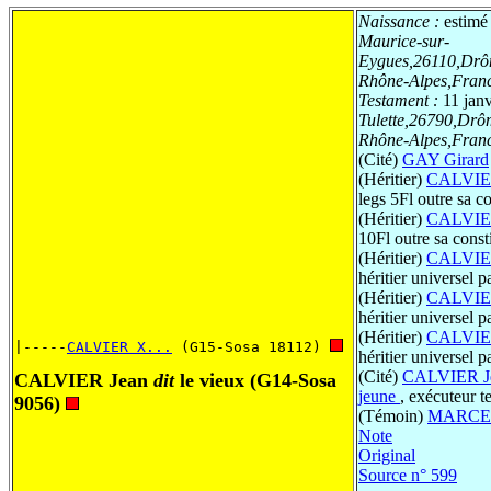
Naissance :
estimé
Maurice-sur-
Eygues,26110,Drô
Rhône-Alpes,Fran
Testament :
11 jan
Tulette,26790,Drô
Rhône-Alpes,Fran
(Cité)
GAY Girard
(Héritier)
CALVIER
legs 5Fl outre sa co
(Héritier)
CALVIE
10Fl outre sa const
(Héritier)
CALVIER
héritier universel pa
(Héritier)
CALVIER
héritier universel pa
(Héritier)
CALVIE
|-----
CALVIER X...
 (G15-Sosa 18112) 
héritier universel pa
(Cité)
CALVIER J
CALVIER Jean
dit
le vieux
(G14-Sosa
jeune
, exécuteur t
9056)
(Témoin)
MARCEL
Note
Original
Source n° 599