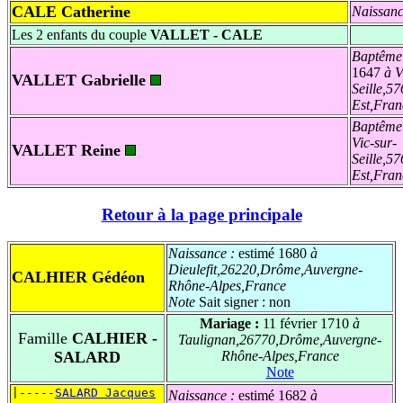
CALE Catherine
Naissanc
Les 2 enfants du couple
VALLET - CALE
Baptême
1647
à V
VALLET Gabrielle
Seille,5
Est,Fran
Baptême
Vic-sur-
VALLET Reine
Seille,5
Est,Fran
Retour à la page principale
Naissance :
estimé 1680
à
Dieulefit,26220,Drôme,Auvergne-
CALHIER Gédéon
Rhône-Alpes,France
Note
Sait signer : non
Mariage :
11 février 1710
à
Famille
CALHIER -
Taulignan,26770,Drôme,Auvergne-
SALARD
Rhône-Alpes,France
Note
|-----
SALARD Jacques
Naissance :
estimé 1682
à