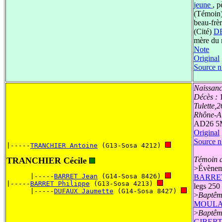
jeune
, p
(Témoin
beau-frè
(Cité)
DE
mère du 
Note
Original
Source n
Naissanc
Décès :
Tulette,
Rhône-A
AD26 5
Original
Source n
|-----
TRANCHIER Antoine
 (G13-Sosa 4212) 
Témoin d
TRANCHIER Cécile
>
Évèneme
      |-----
BARRET Jean
 (G14-Sosa 8426) 
BARRET 
|-----
BARRET Philippe
 (G13-Sosa 4213) 
legs 250 
      |-----
DUFAUX Jaumette
 (G14-Sosa 8427) 
>
Baptêm
MOULA
>
Baptêm
GIBERT 