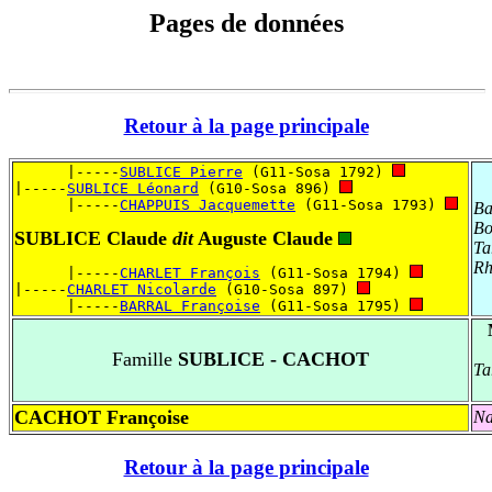
Pages de données
Retour à la page principale
      |-----
SUBLICE Pierre
 (G11-Sosa 1792) 
|-----
SUBLICE Léonard
 (G10-Sosa 896) 
      |-----
CHAPPUIS Jacquemette
 (G11-Sosa 1793) 
Ba
Bo
SUBLICE Claude
dit
Auguste Claude
Ta
Rh
      |-----
CHARLET François
 (G11-Sosa 1794) 
|-----
CHARLET Nicolarde
 (G10-Sosa 897) 
      |-----
BARRAL Françoise
 (G11-Sosa 1795) 
Famille
SUBLICE - CACHOT
Ta
CACHOT Françoise
Na
Retour à la page principale