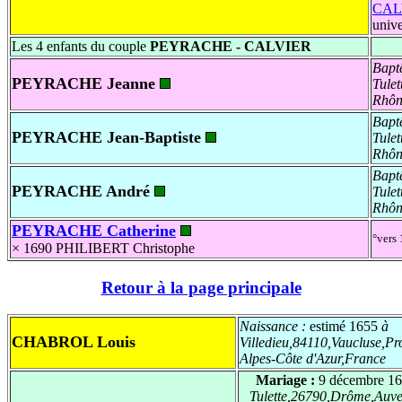
CAL
unive
Les 4 enfants du couple
PEYRACHE - CALVIER
Bapt
PEYRACHE Jeanne
Tule
Rhôn
Bapt
PEYRACHE Jean-Baptiste
Tule
Rhôn
Bapt
PEYRACHE André
Tule
Rhôn
PEYRACHE Catherine
°vers 
× 1690
PHILIBERT Christophe
Retour à la page principale
Naissance :
estimé 1655
à
CHABROL Louis
Villedieu,84110,Vaucluse,Pr
Alpes-Côte d'Azur,France
Mariage :
9 décembre 1
Tulette,26790,Drôme,Auve