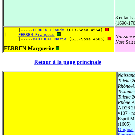
8 enfants
(1690-170
      |-----
FERREN Claude
 (G13-Sosa 4564) 
|-----
FERREN François
Naissance
      |-----
BAUTHEAC Marie
 (G13-Sosa 4565) 
Note
Sait 
FERREN Marguerite
Retour à la page principale
Naissanc
Tulette,
Rhône-A
Testamen
Tulette,
Rhône-A
AD26 2E
v107 - no
Esprit 
(1605)
Original
Source n