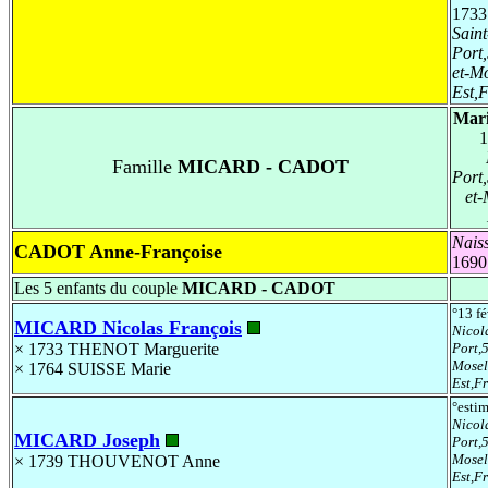
1733
Saint
Port
et-M
Est,
Mari
1
Famille
MICARD - CADOT
Port
et-
Nais
CADOT Anne-Françoise
1690
Les 5 enfants du couple
MICARD - CADOT
°13 f
MICARD Nicolas François
Nicol
× 1733
THENOT Marguerite
Port,
Mosel
× 1764
SUISSE Marie
Est,F
°esti
Nicol
MICARD Joseph
Port,
Mosel
× 1739
THOUVENOT Anne
Est,F