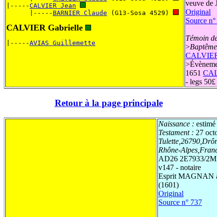
veuve de
|-----
CALVIER Jean
Original
      |-----
BARNIER Claude
 (G13-Sosa 4529) 
Source n°
CALVIER Gabrielle
Témoin de
|-----
AVIAS Guillemette
>
Baptême
CALVIER 
>
Évèneme
1651
CAL
- legs 50
Retour à la page principale
Naissance :
estimé
Testament :
27 oct
Tulette,26790,Drô
Rhône-Alpes,Fran
AD26 2E7933/2Mi
v147 - notaire
Esprit MAGNAN à 
(1601)
Original
Source n° 737