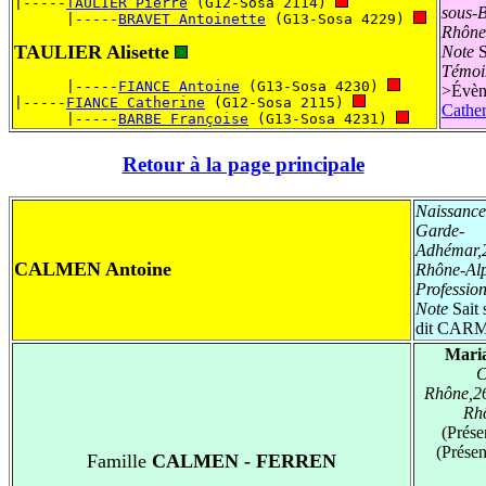
|-----
TAULIER Pierre
 (G12-Sosa 2114) 
sous-
      |-----
BRAVET Antoinette
 (G13-Sosa 4229) 
Rhône
TAULIER Alisette
Note
S
Témoi
      |-----
FIANCE Antoine
 (G13-Sosa 4230) 
>
Évèn
|-----
FIANCE Catherine
 (G12-Sosa 2115) 
Cather
      |-----
BARBE Françoise
 (G13-Sosa 4231) 
Retour à la page principale
Naissance
Garde-
Adhémar,
CALMEN Antoine
Rhône-Al
Professio
Note
Sait 
dit CARM
Mari
C
Rhône,2
Rh
(Prése
(Prése
Famille
CALMEN - FERREN