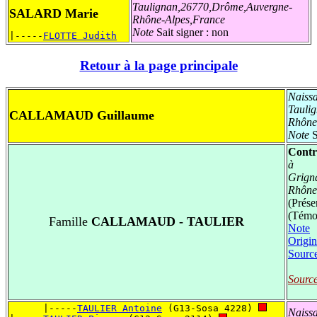
Taulignan,26770,Drôme,Auvergne-
SALARD Marie
Rhône-Alpes,France
Note
Sait signer : non
|-----
FLOTTE Judith
Retour à la page principale
Naiss
Tauli
CALLAMAUD Guillaume
Rhône
Note
S
Contr
à
Grign
Rhône
(Prése
(Témo
Famille
CALLAMAUD - TAULIER
Note
Origin
Sourc
Source
      |-----
TAULIER Antoine
 (G13-Sosa 4228) 
Naiss