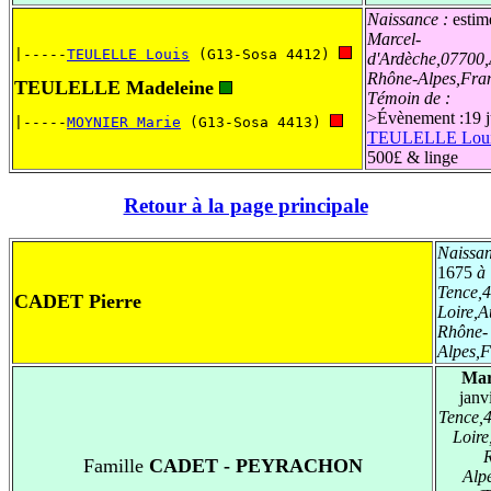
Naissance :
estim
Marcel-
|-----
TEULELLE Louis
 (G13-Sosa 4412) 
d'Ardèche,07700,
Rhône-Alpes,Fra
TEULELLE Madeleine
Témoin de :
>
Évènement :19 j
|-----
MOYNIER Marie
 (G13-Sosa 4413) 
TEULELLE Lou
500£ & linge
Retour à la page principale
Naissa
1675
à
Tence,
CADET Pierre
Loire,A
Rhône-
Alpes,
Mar
janv
Tence,
Loire
Famille
CADET - PEYRACHON
Alp