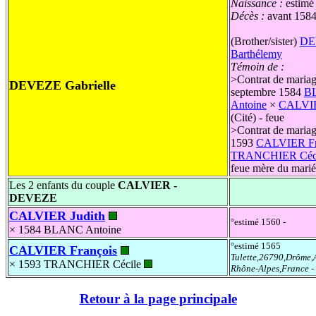
Naissance :
estimé
Décès :
avant 158
(Brother/sister)
DE
Barthélemy
Témoin de :
>
Contrat de mariag
DEVEZE Gabrielle
septembre 1584
B
Antoine
×
CALVIE
(Cité) - feue
>
Contrat de mariage
1593
CALVIER Fr
TRANCHIER Céci
feue mère du marié
Les 2 enfants du couple
CALVIER -
DEVEZE
CALVIER Judith
°estimé 1560 -
× 1584
BLANC Antoine
°estimé 1565
CALVIER François
Tulette,26790,Drôme,
× 1593
TRANCHIER Cécile
Rhône-Alpes,France
-
Retour à la page principale