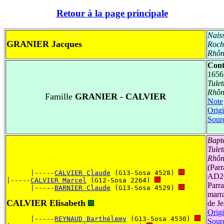
Retour à la page principale
Nais
GRANIER Jacques
Roch
Rhôn
Cont
1656
Tule
Rhôn
Famille
GRANIER - CALVIER
Note
Origi
Sour
Bapt
Tule
Rhôn
(Parr
      |-----
CALVIER Claude
 (G13-Sosa 4528) 
AD26
|-----
CALVIER Marcel
 (G12-Sosa 2264) 
Parr
      |-----
BARNIER Claude
 (G13-Sosa 4529) 
marr
CALVIER Elisabeth
de J
Origi
      |-----
REYNAUD Barthélemy
 (G13-Sosa 4530) 
Sour