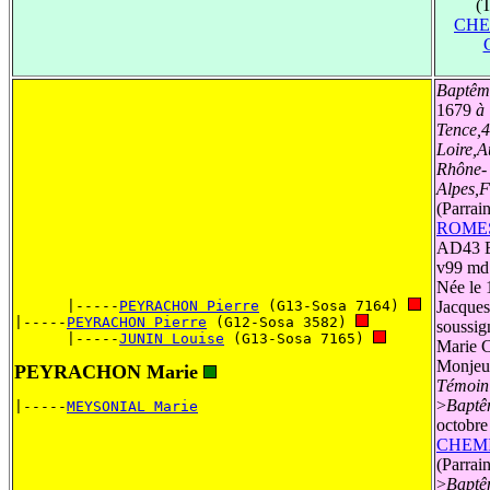
(
CHE
Baptêm
1679
à
Tence,
Loire,A
Rhône-
Alpes,
(Parrain
ROMES
AD43 E
v99 md
Née le 
      |-----
PEYRACHON Pierre
 (G13-Sosa 7164) 
Jacque
|-----
PEYRACHON Pierre
 (G12-Sosa 3582) 
soussig
      |-----
JUNIN Louise
 (G13-Sosa 7165) 
Marie 
Monjeux
PEYRACHON Marie
Témoin 
>
Baptê
|-----
MEYSONIAL Marie
octobre
CHEMI
(Parrain
>
Baptê