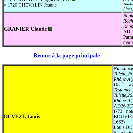
Tulet
× 1720
CHEVALIN Jeanne
Alpes
Bapt
Roch
Rhôn
GRANIER Claude
AD26
Parr
marr
Retour à la page principale
Naissance
Tulette,2
Rhône-Al
Décès :
a
Testament
Tulette,2
Rhône-Al
AD26 2E
f773 - not
DEVEZE Louis
BOUVIER 
1663)
Louis D
Suze la Ro