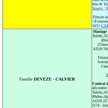
lieu de Tu
Source :
S
Témoin de
>
Évèneme
1651
CAL
Mariage 
Tulette,2
Rhô
(Témo
AD26 5M
Témoi
Anto
Cla
S
Famille
DEVEZE - CALVIER
Contrat d
décembre
Tulette,2
Rhône-Al
AD26 2E
f274 - not