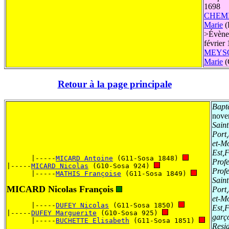
1698
CHEM
Marie
(
>
Évène
février
MEYS
Marie
(
Retour à la page principale
Bapt
nove
Saint
Port
et-M
Est,
      |-----
MICARD Antoine
 (G11-Sosa 1848) 
Prof
|-----
MICARD Nicolas
 (G10-Sosa 924) 
Prof
      |-----
MATHIS Françoise
 (G11-Sosa 1849) 
Saint
MICARD Nicolas François
Port
et-M
      |-----
DUFEY Nicolas
 (G11-Sosa 1850) 
Est,
|-----
DUFEY Marguerite
 (G10-Sosa 925) 
garç
      |-----
BUCHETTE Elisabeth
 (G11-Sosa 1851) 
Resi