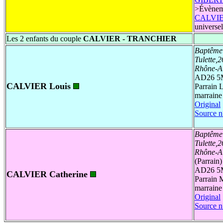
>
Évènem
CALVIER
universel
Les 2 enfants du couple
CALVIER - TRANCHIER
Baptême
Tulette,
Rhône-A
AD26 5
CALVIER Louis
Parrain
marraine
Original
Source n
Baptême
Tulette,
Rhône-A
(Parrain
AD26 5
CALVIER Catherine
Parrain
marraine
Original
Source n