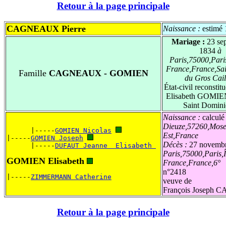
Retour à la page principale
CAGNEAUX Pierre
Naissance :
estimé
Mariage :
23 se
1834
à
Paris,75000,Paris
France,France,Sai
Famille
CAGNEAUX - GOMIEN
du Gros Cail
État-civil reconstit
Elisabeth GOMIEN
Saint Domin
Naissance :
calculé
Dieuze,57260,Mose
      |-----
GOMIEN Nicolas
Est,France
|-----
GOMIEN Joseph
Décès :
27 novemb
      |-----
DUFAUT Jeanne  Elisabeth 
Paris,75000,Paris,Î
GOMIEN Elisabeth
France,France,6°
n°2418
|-----
ZIMMERMANN Catherine
veuve de
François Joseph
Retour à la page principale