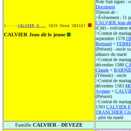
Note
Sait signer : o
Document
Témoin de :
>
Évènement : 11 j
CALVIER Jean
di
|-----
CALVIER X...
 (G15-Sosa 18112) 
(Cité) - exécuteur 
>
Contrat de mariag
CALVIER Jean
dit
le jeune
septembre 1578
D
Bertrand
×
FERRE
(Présent) - oncle o
alliance du marié
>
Contrat de mariag
décembre 1580
CA
Claude
×
BARNIE
(Témoin) - oncle
>
Contrat de mariag
décembre 1583
M
Aymare
×
CALVIE
(Présent)
>
Contrat de mariage
1593
CALVIER Fr
TRANCHIER Céci
- père du marié
Famille
CALVIER - DEVEZE