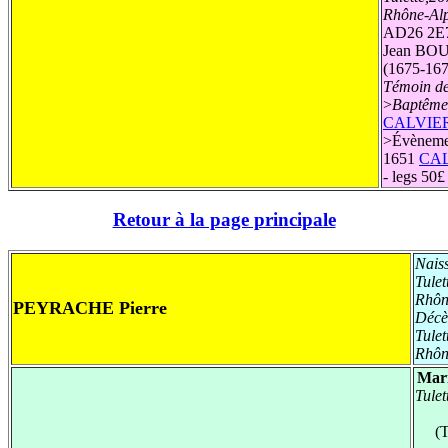
Rhône-Al
AD26 2E79
Jean BOU
(1675-167
Témoin de
>
Baptême
CALVIER 
>
Évèneme
1651
CAL
- legs 50
Retour à la page principale
Nais
Tule
Rhôn
PEYRACHE Pierre
Décè
Tule
Rhôn
Mari
Tule
(