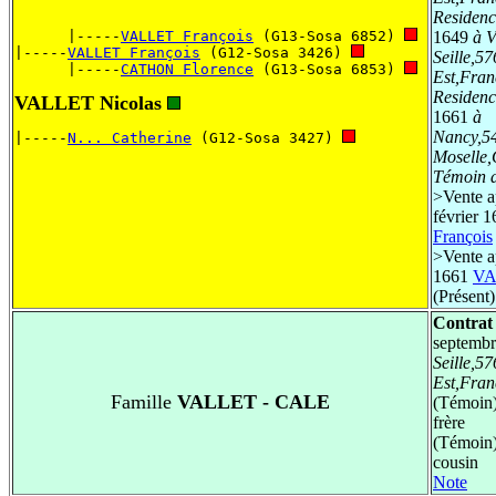
Residenc
      |-----
VALLET François
 (G13-Sosa 6852) 
1649
à V
|-----
VALLET François
 (G12-Sosa 3426) 
Seille,5
      |-----
CATHON Florence
 (G13-Sosa 6853) 
Est,Fran
Residenc
VALLET Nicolas
1661
à
Nancy,54
|-----
N... Catherine
 (G12-Sosa 3427) 
Moselle,
Témoin d
>
Vente a
février 
François
>
Vente ap
1661
VA
(Présent)
Contrat 
septemb
Seille,5
Est,Fran
Famille
VALLET - CALE
(Témoin
frère
(Témoin
cousin
Note