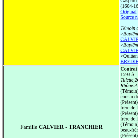
Gaspard
(1604-1
Original
Source n
Témoin d
>
Baptêm
CALVIER
>
Baptêm
CALVIER
>
Quittan
BREDIE
Contrat 
1593
à
Tulette,
Rhône-A
(Témoin
cousin d
(Présent
frère de 
(Présent
frère de 
(Témoin
Famille
CALVIER - TRANCHIER
beau-frèr
(Présent