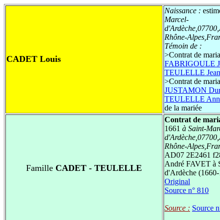
Naissance :
estim
Marcel-
d'Ardèche,07700,
Rhône-Alpes,Fra
Témoin de :
>
Contrat de mari
CADET Louis
FABRIGOULE Jea
TEULELLE Jean
>
Contrat de mari
JUSTAMON Dur
TEULELLE Ann
de la mariée
Contrat de mari
1661
à Saint-Mar
d'Ardèche,07700,
Rhône-Alpes,Fra
AD07 2E2461 f28
André FAVET à S
Famille
CADET - TEULELLE
d'Ardèche (1660-
Original
Source n° 810
Source :
Source n