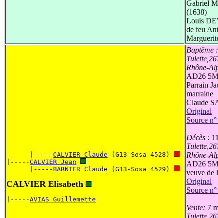
Gabriel 
(1638)
Louis DEV
de feu An
Margueri
Baptême 
Tulette,2
Rhône-Al
AD26 5M
Parrain 
marraine
Claude 
Original
Source n°
Décès :
11
Tulette,2
      |-----
CALVIER Claude
 (G13-Sosa 4528) 
Rhône-Al
|-----
CALVIER Jean
AD26 5M
      |-----
BARNIER Claude
 (G13-Sosa 4529) 
veuve de
Original
CALVIER Elisabeth
Source n°
|-----
AVIAS Guillemette
Vente:
7 m
Tulette,2