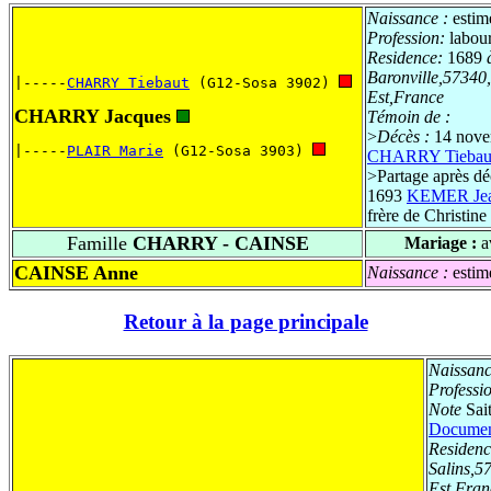
Naissance :
estim
Profession:
labou
Residence:
1689
Baronville,57340
|-----
CHARRY Tiebaut
 (G12-Sosa 3902) 
Est,France
CHARRY Jacques
Témoin de :
>
Décès :
14 nov
|-----
PLAIR Marie
 (G12-Sosa 3903) 
CHARRY Tiebau
>
Partage après dé
1693
KEMER Je
frère de Christine
Famille
CHARRY - CAINSE
Mariage :
a
CAINSE Anne
Naissance :
estim
Retour à la page principale
Naissanc
Professi
Note
Sait
Docume
Residenc
Salins,5
Est,Fran