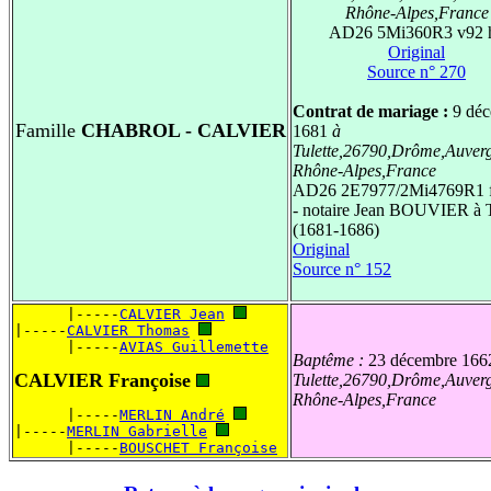
Rhône-Alpes,France
AD26 5Mi360R3 v92 
Original
Source n° 270
Contrat de mariage :
9 déc
Famille
CHABROL - CALVIER
1681
à
Tulette,26790,Drôme,Auver
Rhône-Alpes,France
AD26 2E7977/2Mi4769R1 f
- notaire Jean BOUVIER à T
(1681-1686)
Original
Source n° 152
      |-----
CALVIER Jean
|-----
CALVIER Thomas
      |-----
AVIAS Guillemette
Baptême :
23 décembre 166
CALVIER Françoise
Tulette,26790,Drôme,Auver
Rhône-Alpes,France
      |-----
MERLIN André
|-----
MERLIN Gabrielle
      |-----
BOUSCHET Françoise