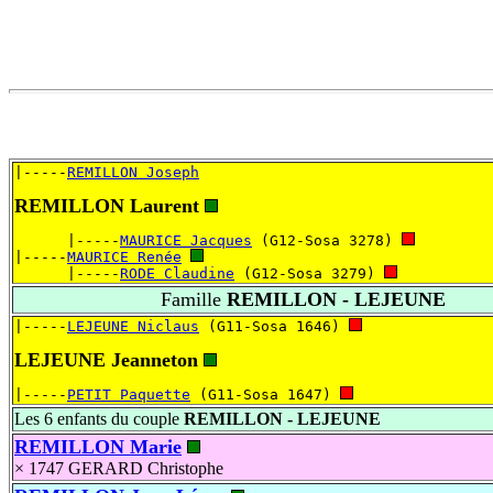
|-----
REMILLON Joseph
REMILLON Laurent
      |-----
MAURICE Jacques
 (G12-Sosa 3278) 
|-----
MAURICE Renée
      |-----
RODE Claudine
 (G12-Sosa 3279) 
Famille
REMILLON - LEJEUNE
|-----
LEJEUNE Niclaus
 (G11-Sosa 1646) 
LEJEUNE Jeanneton
|-----
PETIT Paquette
 (G11-Sosa 1647) 
Les 6 enfants du couple
REMILLON - LEJEUNE
REMILLON Marie
× 1747
GERARD Christophe