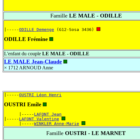
Famille
LE MALE - ODILLE
|-----
ODILLE Demenge
 (G12-Sosa 3436) 
ODILLE Frémine
L'enfant du couple
LE MALE - ODILLE
LE MALE Jean-Claude
× 1712
ARNOUD Anne
|-----
OUSTRI Léon Henri
OUSTRI Emile
      |-----
LAFONT Jean
|-----
LAFONT Valentine
      |-----
WINKLER Anne-Marie
Famille
OUSTRI - LE MARNET