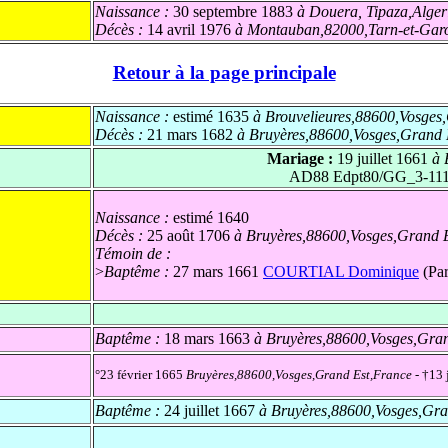
Naissance :
30 septembre 1883
à Douera, Tipaza,Alger
Décès :
14 avril 1976
à Montauban,82000,Tarn-et-Garo
Retour à la page principale
Naissance :
estimé 1635
à Brouvelieures,88600,Vosges
Décès :
21 mars 1682
à Bruyères,88600,Vosges,Grand 
Mariage :
19 juillet 1661
à 
AD88 Edpt80/GG_3-11175 
Naissance :
estimé 1640
Décès :
25 août 1706
à Bruyères,88600,Vosges,Grand 
Témoin de :
>
Baptême :
27 mars 1661
COURTIAL Dominique
(Par
Baptême :
18 mars 1663
à Bruyères,88600,Vosges,Gra
°23 février 1665
Bruyères,88600,Vosges,Grand Est,France
- †13 
Baptême :
24 juillet 1667
à Bruyères,88600,Vosges,Gra