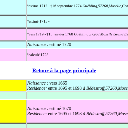
°estimé 1712 - †16 septembre 1774
Guébling,57260,Moselle,Gra
°estimé 1715 -
°vers 1719 - †13 janvier 1768
Guébling,57260,Moselle,Grand Es
Naissance :
estimé 1720
°calculé 1728 -
Retour à la page principale
Naissance :
vers 1665
Residence:
entre 1695 et 1698
à Bédestroff,57260,Mose
Naissance :
estimé 1670
Residence:
entre 1695 et 1698
à Bédestroff,57260,Mose