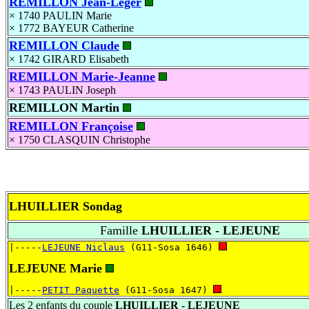
REMILLON Jean-Léger
× 1740
PAULIN Marie
× 1772
BAYEUR Catherine
REMILLON Claude
× 1742
GIRARD Elisabeth
REMILLON Marie-Jeanne
× 1743
PAULIN Joseph
REMILLON Martin
REMILLON Françoise
× 1750
CLASQUIN Christophe
LHUILLIER Sondag
Famille
LHUILLIER - LEJEUNE
|-----
LEJEUNE Niclaus
 (G11-Sosa 1646) 
LEJEUNE Marie
|-----
PETIT Paquette
 (G11-Sosa 1647) 
Les 2 enfants du couple
LHUILLIER - LEJEUNE