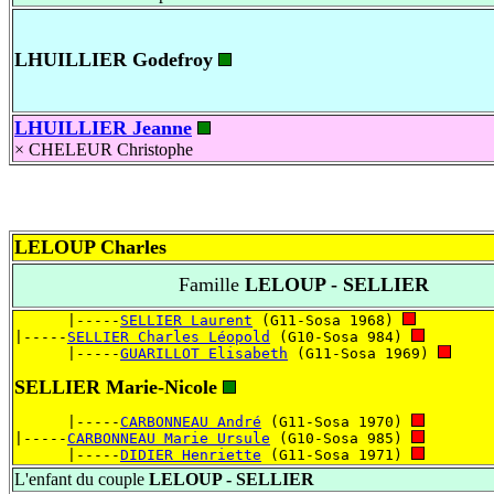
LHUILLIER Godefroy
LHUILLIER Jeanne
×
CHELEUR Christophe
LELOUP Charles
Famille
LELOUP - SELLIER
      |-----
SELLIER Laurent
 (G11-Sosa 1968) 
|-----
SELLIER Charles Léopold
 (G10-Sosa 984) 
      |-----
GUARILLOT Elisabeth
 (G11-Sosa 1969) 
SELLIER Marie-Nicole
      |-----
CARBONNEAU André
 (G11-Sosa 1970) 
|-----
CARBONNEAU Marie Ursule
 (G10-Sosa 985) 
      |-----
DIDIER Henriette
 (G11-Sosa 1971) 
L'enfant du couple
LELOUP - SELLIER