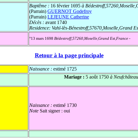
Baptême :
16 février 1695
à Bédestroff,57260,Moselle,
(Parrain)
GUERNOT Godefroy
(Parrain)
LEJEUNE Catherine
Décès :
avant 1740
Residence:
Vahl-lès-Bénestroff,57670,Moselle,Grand E
°13 mars 1698
Bédestroff,57260,Moselle,Grand Est,France
-
Retour à la page principale
Naissance :
estimé 1725
Mariage :
5 août 1750
à Neufchâteau
Naissance :
estimé 1730
Note
Sait signer : oui