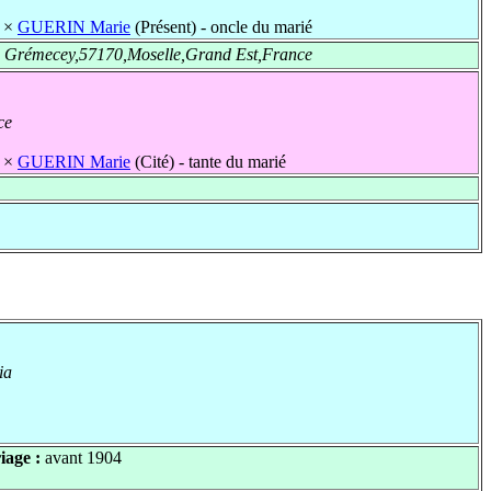
×
GUERIN Marie
(Présent) - oncle du marié
 Grémecey,57170,Moselle,Grand Est,France
ce
×
GUERIN Marie
(Cité) - tante du marié
ia
iage :
avant 1904