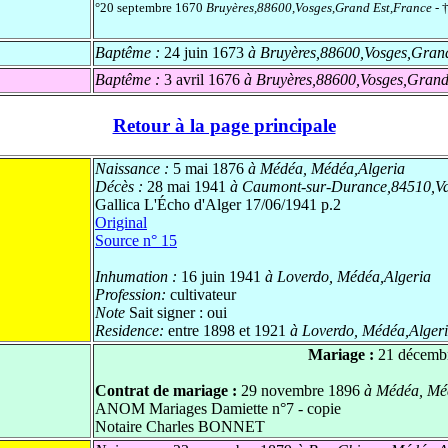
°20 septembre 1670
Bruyères,88600,Vosges,Grand Est,France
- 
Baptême :
24 juin 1673
à Bruyères,88600,Vosges,Gran
Baptême :
3 avril 1676
à Bruyères,88600,Vosges,Grand
Retour à la page principale
Naissance :
5 mai 1876
à Médéa, Médéa,Algeria
Décès :
28 mai 1941
à Caumont-sur-Durance,84510,Vau
Gallica L'Écho d'Alger 17/06/1941 p.2
Original
Source n° 15
Inhumation :
16 juin 1941
à Loverdo, Médéa,Algeria
Profession:
cultivateur
Note
Sait signer : oui
Residence:
entre 1898 et 1921
à Loverdo, Médéa,Alger
Mariage :
21 décemb
Contrat de mariage :
29 novembre 1896
à Médéa, Méd
ANOM Mariages Damiette n°7 - copie
Notaire Charles BONNET