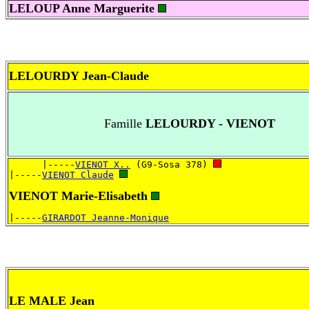
LELOUP Anne Marguerite
LELOURDY Jean-Claude
Famille
LELOURDY - VIENOT
      |-----
VIENOT X..
 (G9-Sosa 378) 
|-----
VIENOT Claude
VIENOT Marie-Elisabeth
|-----
GIRARDOT Jeanne-Monique
LE MALE Jean