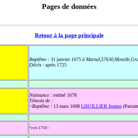
Pages de données
Retour à la page principale
Baptême :
31 janvier 1675
à Marsal,57630,Moselle,Gr
Décès :
après 1725
Naissance :
estimé 1678
Témoin de :
>
Baptême :
13 mars 1698
LHUILLIER Jeanne
(Parrain
°vers 1710 -