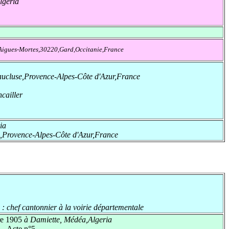
lgeria
Aigues-Mortes,30220,Gard,Occitanie,France
cluse,Provence-Alpes-Côte d'Azur,France
ncailler
ia
Provence-Alpes-Côte d'Azur,France
 :
chef cantonnier à la voirie départementale
e 1905
à Damiette, Médéa,Algeria
Acte n°5