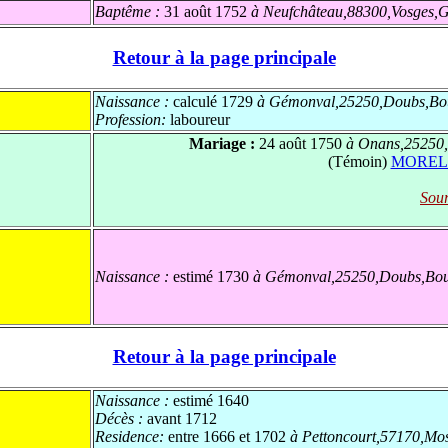
Baptême :
31 août 1752
à Neufchâteau,88300,Vosges,G
Retour à la page principale
Naissance :
calculé 1729
à Gémonval,25250,Doubs,Bo
Profession:
laboureur
Mariage :
24 août 1750
à Onans,25250,
(Témoin)
MOREL J
Sour
Naissance :
estimé 1730
à Gémonval,25250,Doubs,Bou
Retour à la page principale
Naissance :
estimé 1640
Décès :
avant 1712
Residence:
entre 1666 et 1702
à Pettoncourt,57170,Mos