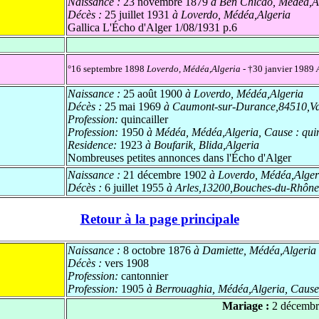
Naissance :
23 novembre 1879
à Ben Chicao, Médéa,A
Décès :
25 juillet 1931
à Loverdo, Médéa,Algeria
Gallica L'Écho d'Alger 1/08/1931 p.6
°16 septembre 1898
Loverdo, Médéa,Algeria
- †30 janvier 1989
Naissance :
25 août 1900
à Loverdo, Médéa,Algeria
Décès :
25 mai 1969
à Caumont-sur-Durance,84510,Vau
Profession:
quincailler
Profession:
1950
à Médéa, Médéa,Algeria
,
Cause :
qui
Residence:
1923
à Boufarik, Blida,Algeria
Nombreuses petites annonces dans l'Écho d'Alger
Naissance :
21 décembre 1902
à Loverdo, Médéa,Alger
Décès :
6 juillet 1955
à Arles,13200,Bouches-du-Rhône,
Retour à la page principale
Naissance :
8 octobre 1876
à Damiette, Médéa,Algeria
Décès :
vers 1908
Profession:
cantonnier
Profession:
1905
à Berrouaghia, Médéa,Algeria
,
Cause
Mariage :
2 décembr