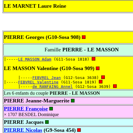
LE MARNET Laure Reine
PIERRE Georges
(G10-Sosa 908)
Famille
PIERRE - LE MASSON
|-----
LE MASSON Adam
 (G11-Sosa 1818) 
LE MASSON Valentine
(G10-Sosa 909)
      |-----
FEBVREL Jean
 (G12-Sosa 3638) 
|-----
FEBVREL Valentine
 (G11-Sosa 1819) 
      |-----
de RANFAING Annel
 (G12-Sosa 3639) 
Les 6 enfants du couple
PIERRE - LE MASSON
PIERRE Jeanne-Marguerite
PIERRE Françoise
× 1707
BESDEL Dominique
PIERRE Jacques
PIERRE Nicolas
(G9-Sosa 454)