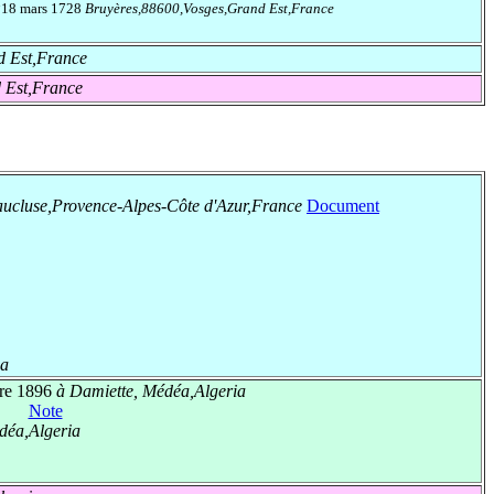
†18 mars 1728
Bruyères,88600,Vosges,Grand Est,France
d Est,France
 Est,France
cluse,Provence-Alpes-Côte d'Azur,France
Document
ia
re 1896
à Damiette, Médéa,Algeria
Note
éa,Algeria