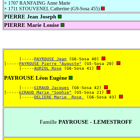
× 1707
RANFAING Anne Marie
× 1711
STOUVENEL Catherine (G9-Sosa 455)
PIERRE Jean Joseph
PIERRE Marie Louise
      |-----
PAYROUSE Jean
 (G6-Sosa 40) 
|-----
PAYROUSE Pierre "Auguste"
 (G5-Sosa 20) 
      |-----
AURIOL Rose
 (G6-Sosa 41) 
PAYROUSE Léon Eugène
      |-----
GIRAUD Jacques
 (G6-Sosa 42) 
|-----
GIRAUD Marie "Sophie"
 (G5-Sosa 21) 
      |-----
DELIERE Marie  Rose 
 (G6-Sosa 43) 
Famille
PAYROUSE - LEMESTROFF